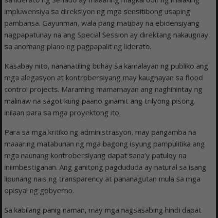
impluwensiya sa direksiyon ng mga sensitibong usaping
pambansa. Gayunman, wala pang matibay na ebidensiyang
nagpapatunay na ang Special Session ay direktang nakaugnay
sa anomang plano ng pagpapalit ng liderato.
Kasabay nito, nananatiling buhay sa kamalayan ng publiko ang
mga alegasyon at kontrobersiyang may kaugnayan sa flood
control projects. Maraming mamamayan ang naghihintay ng
malinaw na sagot kung paano ginamit ang trilyong pisong
inilaan para sa mga proyektong ito.
Para sa mga kritiko ng administrasyon, may pangamba na
maaaring matabunan ng mga bagong isyung pampulitika ang
mga naunang kontrobersiyang dapat sana’y patuloy na
iniimbestigahan. Ang ganitong pagdududa ay natural sa isang
lipunang nais ng transparency at pananagutan mula sa mga
opisyal ng gobyerno.
Sa kabilang panig naman, may mga nagsasabing hindi dapat