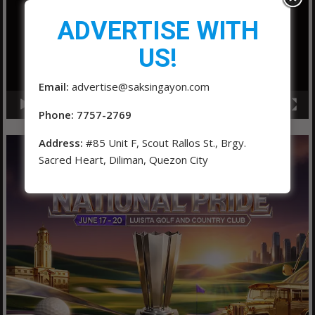
ADVERTISE WITH
US!
Email:
advertise@saksingayon.com
00:00
01:04
Phone: 7757-2769
Address:
#85 Unit F, Scout Rallos St., Brgy.
Sacred Heart, Diliman, Quezon City