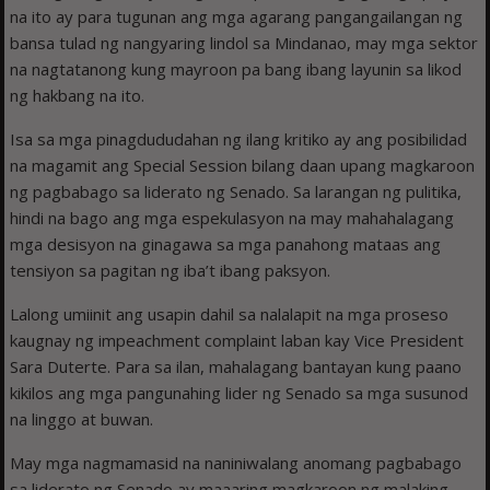
na ito ay para tugunan ang mga agarang pangangailangan ng
bansa tulad ng nangyaring lindol sa Mindanao, may mga sektor
na nagtatanong kung mayroon pa bang ibang layunin sa likod
ng hakbang na ito.
Isa sa mga pinagdududahan ng ilang kritiko ay ang posibilidad
na magamit ang Special Session bilang daan upang magkaroon
ng pagbabago sa liderato ng Senado. Sa larangan ng pulitika,
hindi na bago ang mga espekulasyon na may mahahalagang
mga desisyon na ginagawa sa mga panahong mataas ang
tensiyon sa pagitan ng iba’t ibang paksyon.
Lalong umiinit ang usapin dahil sa nalalapit na mga proseso
kaugnay ng impeachment complaint laban kay Vice President
Sara Duterte. Para sa ilan, mahalagang bantayan kung paano
kikilos ang mga pangunahing lider ng Senado sa mga susunod
na linggo at buwan.
May mga nagmamasid na naniniwalang anomang pagbabago
sa liderato ng Senado ay maaaring magkaroon ng malaking