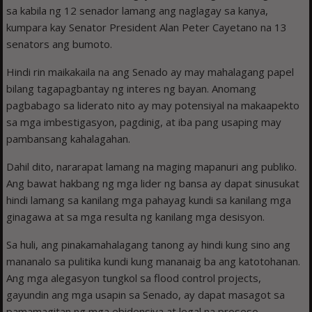
sa kabila ng 12 senador lamang ang naglagay sa kanya,
kumpara kay Senator President Alan Peter Cayetano na 13
senators ang bumoto.
Hindi rin maikakaila na ang Senado ay may mahalagang papel
bilang tagapagbantay ng interes ng bayan. Anomang
pagbabago sa liderato nito ay may potensiyal na makaapekto
sa mga imbestigasyon, pagdinig, at iba pang usaping may
pambansang kahalagahan.
Dahil dito, nararapat lamang na maging mapanuri ang publiko.
Ang bawat hakbang ng mga lider ng bansa ay dapat sinusukat
hindi lamang sa kanilang mga pahayag kundi sa kanilang mga
ginagawa at sa mga resulta ng kanilang mga desisyon.
Sa huli, ang pinakamahalagang tanong ay hindi kung sino ang
mananalo sa pulitika kundi kung mananaig ba ang katotohanan.
Ang mga alegasyon tungkol sa flood control projects,
gayundin ang mga usapin sa Senado, ay dapat masagot sa
pamamagitan ng mga ebidensiya at legal na proseso.