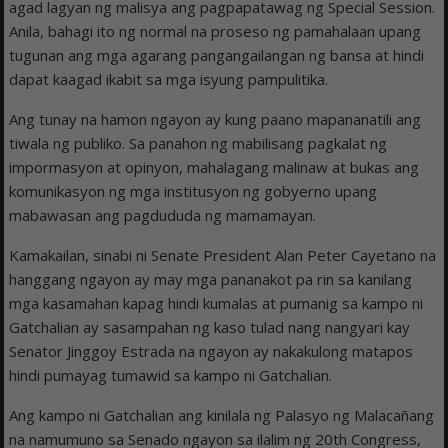
agad lagyan ng malisya ang pagpapatawag ng Special Session.
Anila, bahagi ito ng normal na proseso ng pamahalaan upang
tugunan ang mga agarang pangangailangan ng bansa at hindi
dapat kaagad ikabit sa mga isyung pampulitika.
Ang tunay na hamon ngayon ay kung paano mapananatili ang
tiwala ng publiko. Sa panahon ng mabilisang pagkalat ng
impormasyon at opinyon, mahalagang malinaw at bukas ang
komunikasyon ng mga institusyon ng gobyerno upang
mabawasan ang pagdududa ng mamamayan.
Kamakailan, sinabi ni Senate President Alan Peter Cayetano na
hanggang ngayon ay may mga pananakot pa rin sa kanilang
mga kasamahan kapag hindi kumalas at pumanig sa kampo ni
Gatchalian ay sasampahan ng kaso tulad nang nangyari kay
Senator Jinggoy Estrada na ngayon ay nakakulong matapos
hindi pumayag tumawid sa kampo ni Gatchalian.
Ang kampo ni Gatchalian ang kinilala ng Palasyo ng Malacañang
na namumuno sa Senado ngayon sa ilalim ng 20th Congress,