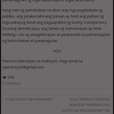
Kung nais ng pamahalaan na alisin ang mga pagdududa ng
publiko, ang pinakamabisang paraan ay hindi ang palitan ng
mga pahayag kundi ang pagpapakita ng buong transparency.
Sa isang demokrasya, ang tiwala ng mamamayan ay hindi
hinihingi—ito ay pinaghihirapan at pinananatili sa pamamagitan
ng katotohanan at pananagutan.
oOo
Para sa suhestiyon at reaksyon, mag-email sa
operarioj45@gmail.com.
250
OPINYON
Post
NALUNOD NA PANGARAP
BLUE RIBBON HEARING
navigation
NGAYON: PANIBAGONG
YUGTO SA PAGHAHANAP NG