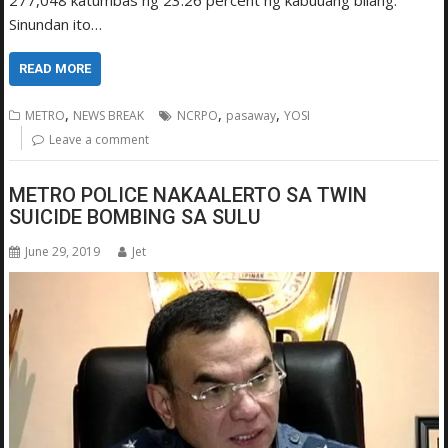
277,048 katumbas ng 23.26 percent ng kabuuang bilang.
Sinundan ito…
READ MORE
,
,
,
METRO
NEWS BREAK
NCRPO
pasaway
YOSI
Leave a comment
METRO POLICE NAKAALERTO SA TWIN
SUICIDE BOMBING SA SULU
June 29, 2019
Jet