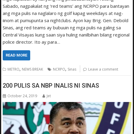
Sabado, nagpakalat ng ‘red teams’ ang NCRPO para bantayan
ang mga pulis na naglalaro ng golf kapag weekdays at nag-
iinom at pumupunta sa nightclubs. Ayon kay Brig. Gen. Debold
Sinas, ang red teams ay bubuuin ng mga pulis na galing sa
Central Visayas kung saan siya huling nanilbihan bilang regional
police director. Ito ay para…
READ MORE
,
,
METRO
NEWS BREAK
NCRPO
Sinas
Leave a comment
200 PULIS SA NBP INALIS NI SINAS
October 24, 2019
Jet