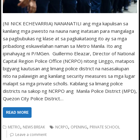
(NI NICK ECHEVARRIA) NANANATILI ang mga kapulisan sa
kanilang mga pwesto na nauna nang inatasan para mangalaga
sa pagbubukas ng klase at sa pagkakataong ito ay sa mga
pribadong eskuwelahan naman sa Metro Manila. Ito ang
ipinahayag ni P/MGen. Guillermo Eleazar, Director of National
Capital Region Police Office (NCRPO) nitong Linggo, matapos
bigyang kautusan ang limang police district na nasasakupan
nito na palawigin ang kanilang security measures sa mga lugar
malapit sa mga private scholls. Kabilang sa limang police
districts na sakop ng NCRPO ang Manila Police District (MPD),
Quezon City Police District…
READ MORE
,
,
,
METRO
NEWS BREAK
NCRPO
OPENING
PRIVATE SCHOOL
Leave a comment