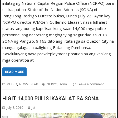
inilatag ng National Capital Region Police Office (NCRPO) para
sa ikaapat na State of the Nation Address (SONA) ni
Pangulong Rodrigo Duterte bukas, Lunes (July 22). Ayon kay
NCRPO director P/MGen. Guillermo Eleazar, nasa full alert
status ang buong kapulisan kung saan 14,000 mga police
personnel ang naatasang magbigay ng seguridad sa 2019
SONA ng Pangulo, 9,162 dito ang itatalaga sa Quezon City na
mangangalaga sa paligid ng Batasang Pambansa.
Kasalukuyang nasa pre-deployment position na ang kanilang
mga operatiba at…
READ MORE
,
,
METRO
NEWS BREAK
NCRPO
sona
Leave a comment
HIGIT 14,000 PULIS IKAKALAT SA SONA
July 8, 2019
Jet