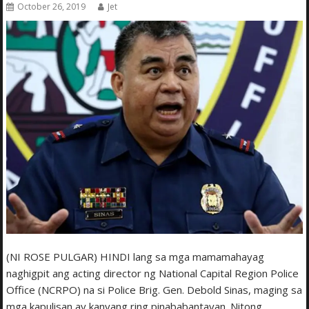
October 26, 2019
Jet
(NI ROSE PULGAR) HINDI lang sa mga mamamahayag
naghigpit ang acting director ng National Capital Region Police
Office (NCRPO) na si Police Brig. Gen. Debold Sinas, maging sa
mga kapulisan ay kanyang ring pinababantayan. Nitong