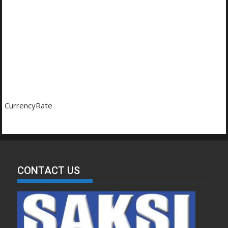
CurrencyRate
CONTACT US