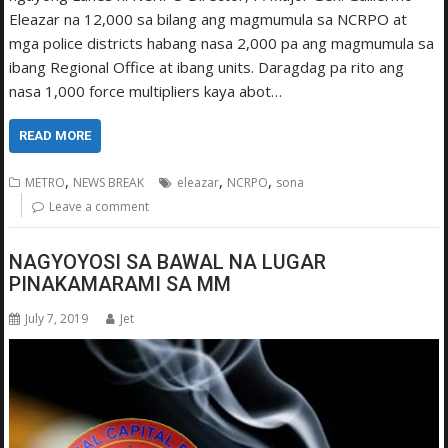
Eleazar na 12,000 sa bilang ang magmumula sa NCRPO at
mga police districts habang nasa 2,000 pa ang magmumula sa
ibang Regional Office at ibang units. Daragdag pa rito ang
nasa 1,000 force multipliers kaya abot…
READ MORE
,
,
,
METRO
NEWS BREAK
eleazar
NCRPO
sona
Leave a comment
NAGYOYOSI SA BAWAL NA LUGAR
PINAKAMARAMI SA MM
July 7, 2019
Jet