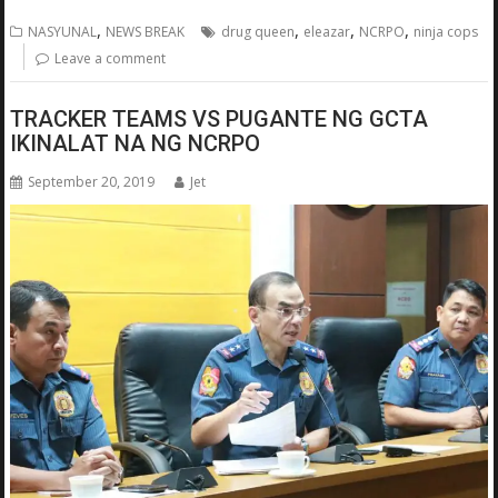
,
,
,
,
NASYUNAL
NEWS BREAK
drug queen
eleazar
NCRPO
ninja cops
Leave a comment
TRACKER TEAMS VS PUGANTE NG GCTA
IKINALAT NA NG NCRPO
September 20, 2019
Jet