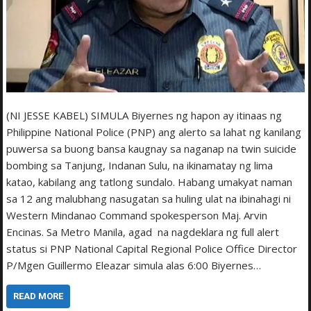
(NI JESSE KABEL) SIMULA Biyernes ng hapon ay itinaas ng
Philippine National Police (PNP) ang alerto sa lahat ng kanilang
puwersa sa buong bansa kaugnay sa naganap na twin suicide
bombing sa Tanjung, Indanan Sulu, na ikinamatay ng lima
katao, kabilang ang tatlong sundalo. Habang umakyat naman
sa 12 ang malubhang nasugatan sa huling ulat na ibinahagi ni
Western Mindanao Command spokesperson Maj. Arvin
Encinas. Sa Metro Manila, agad na nagdeklara ng full alert
status si PNP National Capital Regional Police Office Director
P/Mgen Guillermo Eleazar simula alas 6:00 Biyernes…
READ MORE