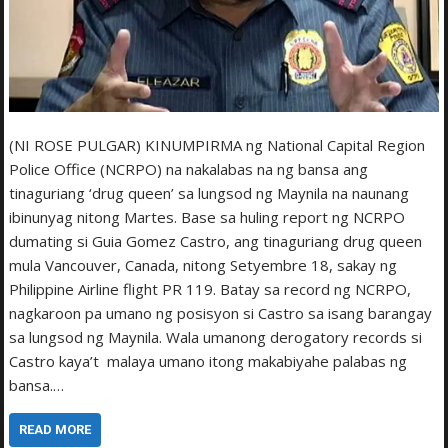
(NI ROSE PULGAR) KINUMPIRMA ng National Capital Region
Police Office (NCRPO) na nakalabas na ng bansa ang
tinaguriang ‘drug queen’ sa lungsod ng Maynila na naunang
ibinunyag nitong Martes. Base sa huling report ng NCRPO
dumating si Guia Gomez Castro, ang tinaguriang drug queen
mula Vancouver, Canada, nitong Setyembre 18, sakay ng
Philippine Airline flight PR 119. Batay sa record ng NCRPO,
nagkaroon pa umano ng posisyon si Castro sa isang barangay
sa lungsod ng Maynila. Wala umanong derogatory records si
Castro kaya’t malaya umano itong makabiyahe palabas ng
bansa.…
READ MORE