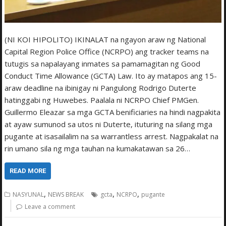
(NI KOI HIPOLITO) IKINALAT na ngayon araw ng National
Capital Region Police Office (NCRPO) ang tracker teams na
tutugis sa napalayang inmates sa pamamagitan ng Good
Conduct Time Allowance (GCTA) Law. Ito ay matapos ang 15-
araw deadline na ibinigay ni Pangulong Rodrigo Duterte
hatinggabi ng Huwebes. Paalala ni NCRPO Chief PMGen.
Guillermo Eleazar sa mga GCTA benificiaries na hindi nagpakita
at ayaw sumunod sa utos ni Duterte, ituturing na silang mga
pugante at isasailalim na sa warrantless arrest. Nagpakalat na
rin umano sila ng mga tauhan na kumakatawan sa 26…
READ MORE
,
,
,
NASYUNAL
NEWS BREAK
gcta
NCRPO
pugante
Leave a comment