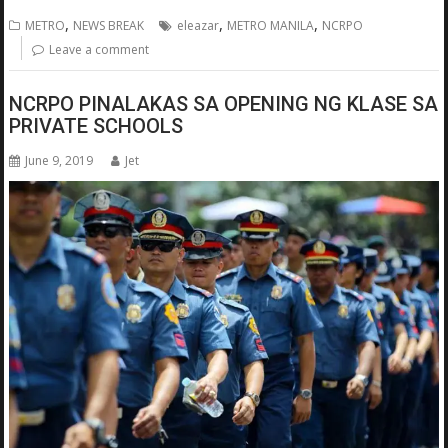
,
,
,
METRO
NEWS BREAK
eleazar
METRO MANILA
NCRPO
Leave a comment
NCRPO PINALAKAS SA OPENING NG KLASE SA
PRIVATE SCHOOLS
June 9, 2019
Jet