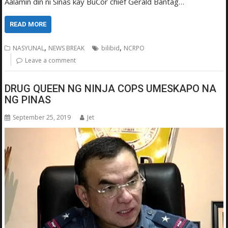
Aalamin din ni Sinas kay BuCor chief Gerald Bantag…
READ MORE
,
,
NASYUNAL
NEWS BREAK
bilibid
NCRPO
Leave a comment
DRUG QUEEN NG NINJA COPS UMESKAPO NA
NG PINAS
September 25, 2019
Jet