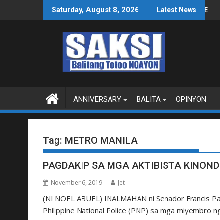
Skip
WPS O MAGBITIW
GRESO NA SUSPENDIHIN IMPLEMENTASYON NG RPVARA
PUBLIKO HINIKAYAT NI SPEAK
Saturday, August 8, 2026
Latest News
to
content
ANNIVERSARY
BALITA
OPINYON
Tag:
METRO MANILA
PAGDAKIP SA MGA AKTIBISTA KINON
November 6, 2019
Jet
(NI NOEL ABUEL) INALMAHAN ni Senador Francis Pan
Philippine National Police (PNP) sa mga miyembro ng