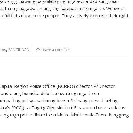
anggap ang ginawang pagsalakay ng mga awtoridad kung saan
ista na ginagawa lamang ang karapatan ng mga ito. “Activists
fulfill its duty to the people. They actively exercise their right
,
ros
PANGILINAN
Leave a comment
pital Region Police Office (NCRPO) director P/Director
rista ang bumisita dulot sa tiwala ng mga ito sa
tutupad ng pulisya sa buong bansa. Sa isang press briefing
y’s (PCCI) sa Taguig City, sinabi ni Eleazar na base sa datos
n ng mga police districts sa Metro Manila mula Enero hanggang