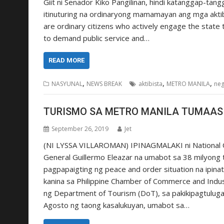
Giit ni Senador Kiko Pangilinan, hindi katanggap-t
itinuturing na ordinaryong mamamayan ang mga aktib
are ordinary citizens who actively engage the state to 
to demand public service and…
READ MORE
,
,
,
NASYUNAL
NEWS BREAK
aktibista
METRO MANILA
neg
TURISMO SA METRO MANILA TUMAAS
September 26, 2019
Jet
(NI LYSSA VILLAROMAN) IPINAGMALAKI ni National Ca
General Guillermo Eleazar na umabot sa 38 milyong tu
pagpapaigting ng peace and order situation na ipina
kanina sa Philippine Chamber of Commerce and Industr
ng Department of Tourism (DoT), sa pakikipagtuluga
Agosto ng taong kasalukuyan, umabot sa…