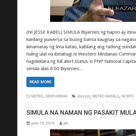
(NI JESSE KABEL) SIMULA Biyernes ng hapon ay itinaas
kanilang puwersa sa buong bansa kaugnay sa naganap
ikinamatay ng lima katao, kabilang ang tatlong sun
huling ulat na ibinahagi ni Western Mindanao Comma
nagdeklara ng full alert status si PNP National Capit
simula alas 6:00 Biyernes…
READ MORE
,
,
,
METRO
NEWS BREAK
eleazar
METRO MANILA
NCRPO
SIMULA NA NAMAN NG PASAKIT MUL
June 19, 2019
Jet