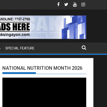
G EXTRADITION REQUEST NG U.S. LABAN KAY QUIBOLOY
MAHIGIT P21-M HALAGANG SMUGGLED CIGARET
SPECIAL FEATURE
NATIONAL NUTRITION MONTH 2026
Video
Player