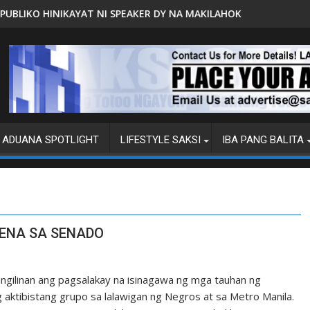
ER DY NA MAKILAHOK SA PAGBUO NG MGA BATAS
MALACAÑANG PINAAARAL NA SA DOJ AN
ADUANA SPOTLIGHT
LIFESTYLE SAKSI
IBA PANG BALITA
DENA SA SENADO
gilinan ang pagsalakay na isinagawa ng mga tauhan ng
 aktibistang grupo sa lalawigan ng Negros at sa Metro Manila.