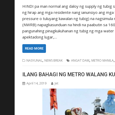
HINDI pa man normal ang daloy ng supply ng tubig s
ng hirap ang mga residente nang ianunsiyo ang mga
pressure o tuluyang kawalan ng tubig) na nagsimula
(NWRB) napagkasunduan na hindi na paabutin sa 160 m
pangunahing pinagkukuhanan ng tubig ng mga water c
apektadong lugar,…
READ MORE
,
,
NASYUNAL
NEWS BREAK
ANGAT DAM
METRO MANILA
ILANG BAHAGI NG METRO WALANG KU
April 14, 2019
Jet