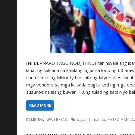
(NI BERNARD TAGUINOD) HINDI naniniwala ang isan
lahat ng kalsada sa kanilang lugar sa loob ng 60 a
conference ng Minority bloc nitong Miyerkoles, sinab
mga vendors sa mga kalsada pagtalikod ng mga operat
susunod na isang buwan. “Kung tulad ng sabi niyo bal
READ MORE
,
,
METRO
NEWS BREAK
bayani fernando
METRO MANILA