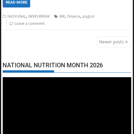
READ MORE
,
,
,
NASYUNAL
NEWS BREAK
BIR
Finance
pagcor
Leave a comment
Posts
Newer posts
navigation
NATIONAL NUTRITION MONTH 2026
Video
Player