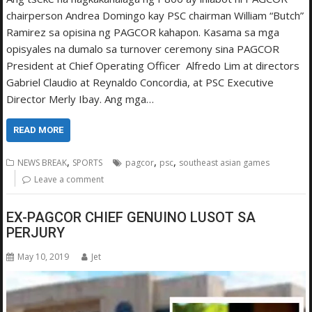
chairperson Andrea Domingo kay PSC chairman William “Butch”
Ramirez sa opisina ng PAGCOR kahapon. Kasama sa mga
opisyales na dumalo sa turnover ceremony sina PAGCOR
President at Chief Operating Officer Alfredo Lim at directors
Gabriel Claudio at Reynaldo Concordia, at PSC Executive
Director Merly Ibay. Ang mga…
READ MORE
,
,
,
NEWS BREAK
SPORTS
pagcor
psc
southeast asian games
Leave a comment
EX-PAGCOR CHIEF GENUINO LUSOT SA
PERJURY
May 10, 2019
Jet