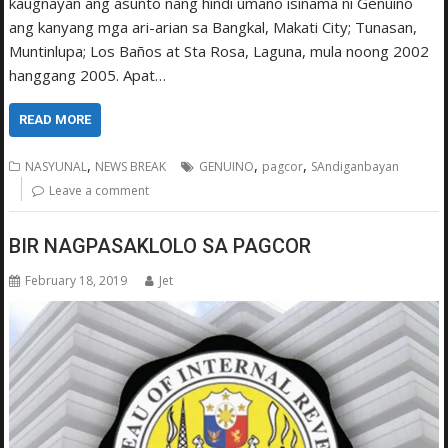
kaugnayan ang asunto nang hindi umano isinama ni Genuino
ang kanyang mga ari-arian sa Bangkal, Makati City; Tunasan,
Muntinlupa; Los Baños at Sta Rosa, Laguna, mula noong 2002
hanggang 2005. Apat…
READ MORE
,
,
,
NASYUNAL
NEWS BREAK
GENUINO
pagcor
SAndiganbayan
Leave a comment
BIR NAGPASAKLOLO SA PAGCOR
February 18, 2019
Jet