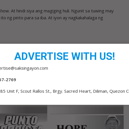
show. At hindi siya ang magiging huli. Ngunit sa tuwing may
o ng pinto para sa iba. At iyon ay nagkakahalaga ng
ADVERTISE WITH US!
BALIK-REYALIDAD
ertise@saksingayon.com
57-2769
85 Unit F, Scout Rallos St., Brgy. Sacred Heart, Diliman, Quezon C