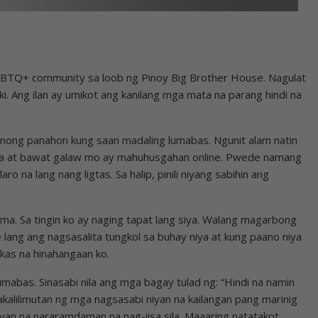
GBTQ+ community sa loob ng Pinoy Big Brother House. Nagulat
. Ang ilan ay umikot ang kanilang mga mata na parang hindi na
rnong panahon kung saan madaling lumabas. Ngunit alam natin
ure ka at bawat galaw mo ay mahuhusgahan online. Pwede namang
ro na lang nang ligtas. Sa halip, pinili niyang sabihin ang
ma. Sa tingin ko ay naging tapat lang siya. Walang magarbong
 lang ang nagsasalita tungkol sa buhay niya at kung paano niya
lakas na hinahangaan ko.
mabas. Sinasabi nila ang mga bagay tulad ng: “Hindi na namin
nakalilimutan ng mga nagsasabi niyan na kailangan pang marinig
iyan na nararamdaman na nag-iisa sila. Maaaring natatakot