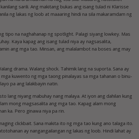
anilang sarili. Ang makitang bukas ang isang tulad ni Klarisse
anila ng lakas ng loob at maaaring hindi na sila makaramdam ng
ang tipo na naghahanap ng spotlight. Palagi siyang lowkey. Mas
hay. Kaya kapag ang isang tulad niya ay nagsasalita,
alamin ang mga tao. Minsan, ang malalambot na boses ang may
lang drama. Walang shock. Tahimik lang na suporta. Sana ay
 ang mga kuwento ng mga taong pinalayas sa mga tahanan o binu-
layo pa ang lalakbayin natin.
usto lang niyang mabuhay nang malaya. At iyon ang dahilan kung
 alam mong magsasalita ang mga tao. Kapag alam mong
n ka. Pero ginawa niya pa rin.
aging clickbait. Sana makita ito ng mga tao kung ano talaga ito.
totohanan ay nangangailangan ng lakas ng loob. Hindi lahat ay