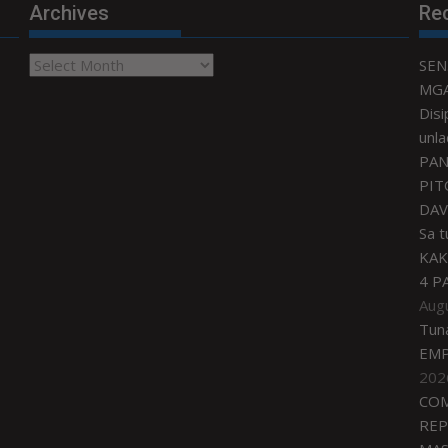
Archives
Re
Archives
SEN
MGA
Disi
unla
PAN
PIT
DAV
Sa 
KAK
4 P
Aug
Tun
EMP
202
COM
REP