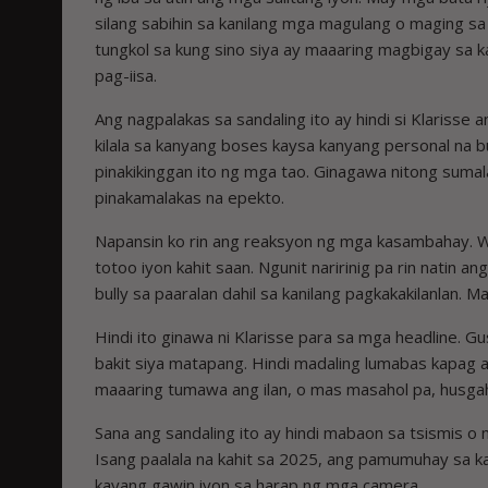
silang sabihin sa kanilang mga magulang o maging sa k
tungkol sa kung sino siya ay maaaring magbigay sa k
pag-iisa.
Ang nagpalakas sa sandaling ito ay hindi si Klarisse 
kilala sa kanyang boses kaysa kanyang personal na bu
pinakikinggan ito ng mga tao. Ginagawa nitong sum
pinakamalakas na epekto.
Napansin ko rin ang reaksyon ng mga kasambahay. Wa
totoo iyon kahit saan. Ngunit naririnig pa rin natin
bully sa paaralan dahil sa kanilang pagkakakilanlan. Ma
Hindi ito ginawa ni Klarisse para sa mga headline. G
bakit siya matapang. Hindi madaling lumabas kapag
maaaring tumawa ang ilan, o mas masahol pa, husgaha
Sana ang sandaling ito ay hindi mabaon sa tsismis o m
Isang paalala na kahit sa 2025, ang pamumuhay sa ka
kayang gawin iyon sa harap ng mga camera.