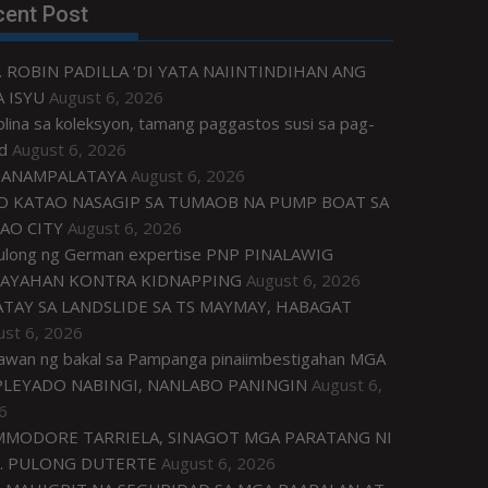
cent Post
. ROBIN PADILLA ‘DI YATA NAIINTINDIHAN ANG
 ISYU
August 6, 2026
plina sa koleksyon, tamang paggastos susi sa pag-
d
August 6, 2026
ANAMPALATAYA
August 6, 2026
O KATAO NASAGIP SA TUMAOB NA PUMP BOAT SA
AO CITY
August 6, 2026
tulong ng German expertise PNP PINALAWIG
AYAHAN KONTRA KIDNAPPING
August 6, 2026
ATAY SA LANDSLIDE SA TS MAYMAY, HABAGAT
ust 6, 2026
awan ng bakal sa Pampanga pinaiimbestigahan MGA
LEYADO NABINGI, NANLABO PANINGIN
August 6,
6
MODORE TARRIELA, SINAGOT MGA PARATANG NI
. PULONG DUTERTE
August 6, 2026