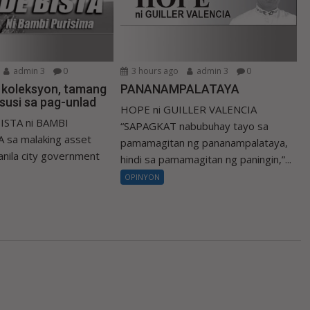
admin 3
0
3 hours ago
admin 3
0
a koleksyon, tamang
PANANAMPALATAYA
susi sa pag-unlad
HOPE ni GUILLER VALENCIA
ISTA ni BAMBI
“SAPAGKAT nabubuhay tayo sa
 sa malaking asset
pamamagitan ng pananampalataya,
nila city government
hindi sa pamamagitan ng paningin,”...
OPINYON