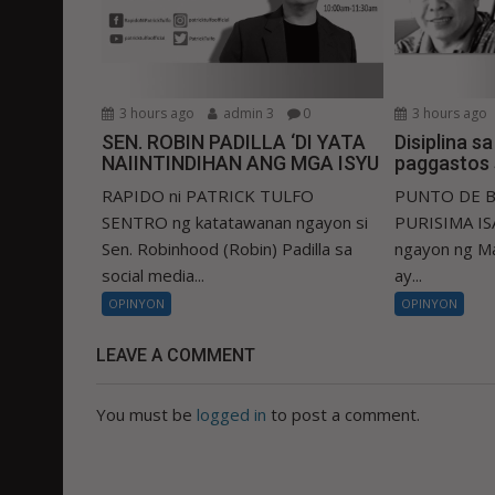
3 hours ago
admin 3
0
3 hours ago
SEN. ROBIN PADILLA ‘DI YATA
Disiplina s
NAIINTINDIHAN ANG MGA ISYU
paggastos 
RAPIDO ni PATRICK TULFO
PUNTO DE B
SENTRO ng katatawanan ngayon si
PURISIMA ISA
Sen. Robinhood (Robin) Padilla sa
ngayon ng Ma
social media...
ay...
OPINYON
OPINYON
LEAVE A COMMENT
You must be
logged in
to post a comment.