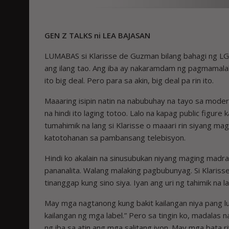
GEN Z TALKS ni LEA BAJASAN
LUMABAS si Klarisse de Guzman bilang bahagi ng L
ang ilang tao. Ang iba ay nakaramdam ng pagmamalaki
ito big deal. Pero para sa akin, big deal pa rin ito.
Maaaring isipin natin na nabubuhay na tayo sa mode
na hindi ito laging totoo. Lalo na kapag public fig
tumahimik na lang si Klarisse o maaari rin siyang magla
katotohanan sa pambansang telebisyon.
Hindi ko akalain na sinusubukan niyang maging madra
pananalita. Walang malaking pagbubunyag. Si Klarisse
tinanggap kung sino siya. Iyan ang uri ng tahimik na 
May mga nagtanong kung bakit kailangan niya pang lu
kailangan ng mga label.” Pero sa tingin ko, madalas 
ng iba sa atin ang mga salitang iyon. May mga bata r