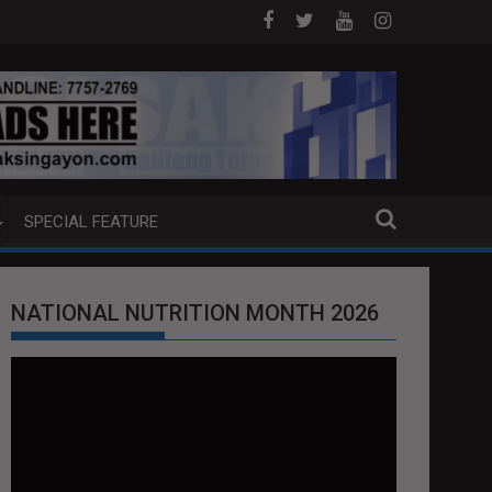
B NA PUMP BOAT SA DAVAO CITY
Sa tulong ng German expertise PNP P
SPECIAL FEATURE
NATIONAL NUTRITION MONTH 2026
Video
Player