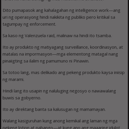
Dito pumapasok ang kahalagahan ng intelligence work—ang
uri ng operasyong hindi nakikita ng publiko pero kritikal sa
tagumpay ng enforcement.
Sa kaso ng Valenzuela raid, malinaw na hindi ito tsamba.
Ito ay produkto ng matiyagang surveillance, koordinasyon, at
matalas na impormasyon—mga elementong matagal nang
pinaiigting sa ilalim ng pamumuno ni Pinawin.
Sa totoo lang, mas delikado ang pekeng produkto kaysa iniisip
ng marami.
Hindi lang ito usapin ng naluluging negosyo o nawawalang
buwis sa gobyerno.
Ito ay direktang banta sa kalusugan ng mamamayan.
Walang kasiguruhan kung anong kemikal ang laman ng mga
pekeng lotion at pabango—at kung ano ang maaaring idulot