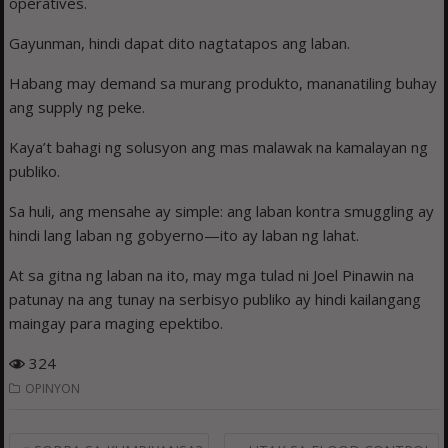
operatives.
Gayunman, hindi dapat dito nagtatapos ang laban.
Habang may demand sa murang produkto, mananatiling buhay
ang supply ng peke.
Kaya’t bahagi ng solusyon ang mas malawak na kamalayan ng
publiko.
Sa huli, ang mensahe ay simple: ang laban kontra smuggling ay
hindi lang laban ng gobyerno—ito ay laban ng lahat.
At sa gitna ng laban na ito, may mga tulad ni Joel Pinawin na
patunay na ang tunay na serbisyo publiko ay hindi kailangang
maingay para maging epektibo.
324
OPINYON
Post