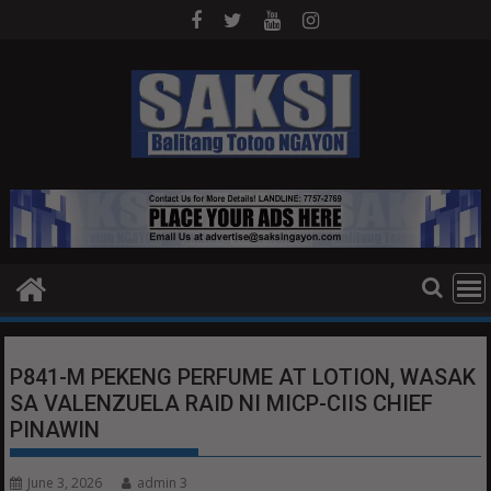
Skip
to
content
P841-M PEKENG PERFUME AT LOTION, WASAK
SA VALENZUELA RAID NI MICP-CIIS CHIEF
PINAWIN
June 3, 2026
admin 3