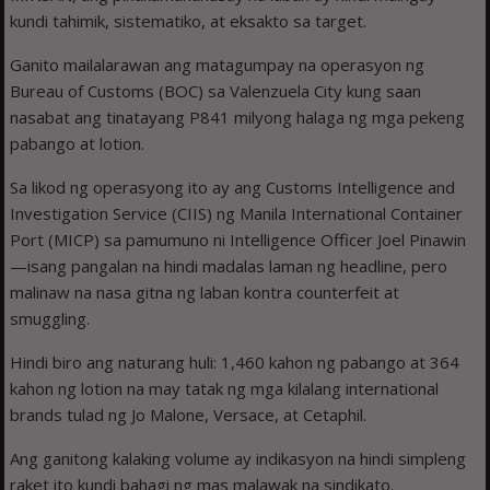
kundi tahimik, sistematiko, at eksakto sa target.
Ganito mailalarawan ang matagumpay na operasyon ng
Bureau of Customs (BOC) sa Valenzuela City kung saan
nasabat ang tinatayang P841 milyong halaga ng mga pekeng
pabango at lotion.
Sa likod ng operasyong ito ay ang Customs Intelligence and
Investigation Service (CIIS) ng Manila International Container
Port (MICP) sa pamumuno ni Intelligence Officer Joel Pinawin
—isang pangalan na hindi madalas laman ng headline, pero
malinaw na nasa gitna ng laban kontra counterfeit at
smuggling.
Hindi biro ang naturang huli: 1,460 kahon ng pabango at 364
kahon ng lotion na may tatak ng mga kilalang international
brands tulad ng Jo Malone, Versace, at Cetaphil.
Ang ganitong kalaking volume ay indikasyon na hindi simpleng
raket ito kundi bahagi ng mas malawak na sindikato.