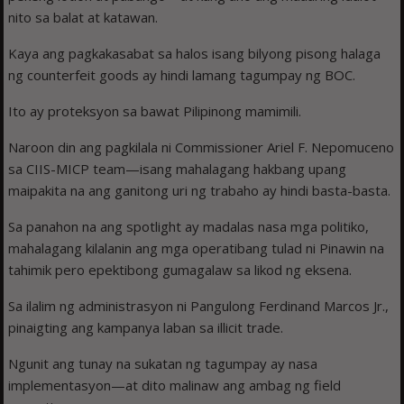
nito sa balat at katawan.
Kaya ang pagkakasabat sa halos isang bilyong pisong halaga
ng counterfeit goods ay hindi lamang tagumpay ng BOC.
Ito ay proteksyon sa bawat Pilipinong mamimili.
Naroon din ang pagkilala ni Commissioner Ariel F. Nepomuceno
sa CIIS-MICP team—isang mahalagang hakbang upang
maipakita na ang ganitong uri ng trabaho ay hindi basta-basta.
Sa panahon na ang spotlight ay madalas nasa mga politiko,
mahalagang kilalanin ang mga operatibang tulad ni Pinawin na
tahimik pero epektibong gumagalaw sa likod ng eksena.
Sa ilalim ng administrasyon ni Pangulong Ferdinand Marcos Jr.,
pinaigting ang kampanya laban sa illicit trade.
Ngunit ang tunay na sukatan ng tagumpay ay nasa
implementasyon—at dito malinaw ang ambag ng field