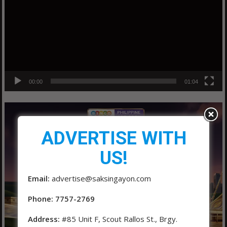
00:00
01:04
ADVERTISE WITH
US!
Email:
advertise@saksingayon.com
Phone: 7757-2769
Address:
#85 Unit F, Scout Rallos St., Brgy.