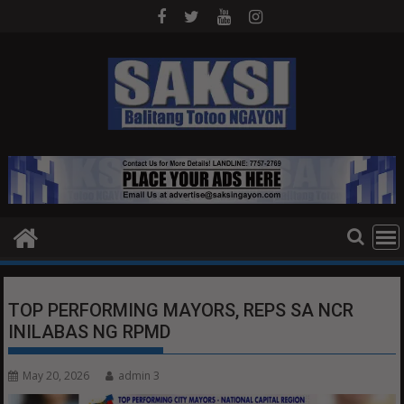
Skip
to
content
TOP PERFORMING MAYORS, REPS SA NCR
INILABAS NG RPMD
May 20, 2026
admin 3