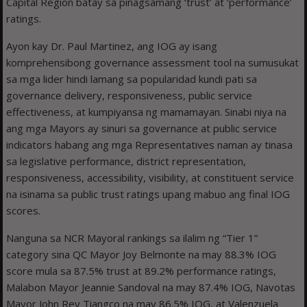
Capital Region batay sa pinagsamang ‘trust’ at ‘performance’
ratings.
Ayon kay Dr. Paul Martinez, ang IOG ay isang
komprehensibong governance assessment tool na sumusukat
sa mga lider hindi lamang sa popularidad kundi pati sa
governance delivery, responsiveness, public service
effectiveness, at kumpiyansa ng mamamayan. Sinabi niya na
ang mga Mayors ay sinuri sa governance at public service
indicators habang ang mga Representatives naman ay tinasa
sa legislative performance, district representation,
responsiveness, accessibility, visibility, at constituent service
na isinama sa public trust ratings upang mabuo ang final IOG
scores.
Nanguna sa NCR Mayoral rankings sa ilalim ng “Tier 1”
category sina QC Mayor Joy Belmonte na may 88.3% IOG
score mula sa 87.5% trust at 89.2% performance ratings,
Malabon Mayor Jeannie Sandoval na may 87.4% IOG, Navotas
Mayor John Rey Tiangco na may 86.5% IOG, at Valenzuela