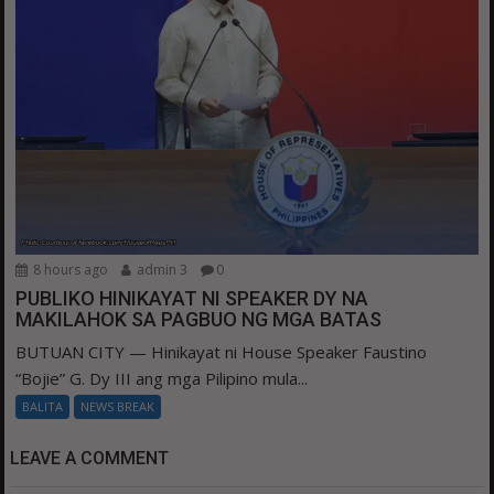
8 hours ago
admin 3
0
PUBLIKO HINIKAYAT NI SPEAKER DY NA
MAKILAHOK SA PAGBUO NG MGA BATAS
BUTUAN CITY — Hinikayat ni House Speaker Faustino
“Bojie” G. Dy III ang mga Pilipino mula...
BALITA
NEWS BREAK
LEAVE A COMMENT