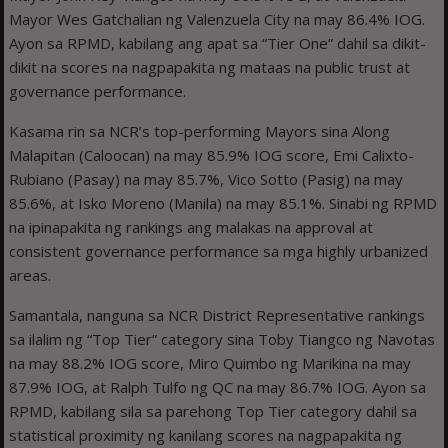
Mayor Wes Gatchalian ng Valenzuela City na may 86.4% IOG.
Ayon sa RPMD, kabilang ang apat sa “Tier One” dahil sa dikit-
dikit na scores na nagpapakita ng mataas na public trust at
governance performance.
Kasama rin sa NCR’s top-performing Mayors sina Along
Malapitan (Caloocan) na may 85.9% IOG score, Emi Calixto-
Rubiano (Pasay) na may 85.7%, Vico Sotto (Pasig) na may
85.6%, at Isko Moreno (Manila) na may 85.1%. Sinabi ng RPMD
na ipinapakita ng rankings ang malakas na approval at
consistent governance performance sa mga highly urbanized
areas.
Samantala, nanguna sa NCR District Representative rankings
sa ilalim ng “Top Tier” category sina Toby Tiangco ng Navotas
na may 88.2% IOG score, Miro Quimbo ng Marikina na may
87.9% IOG, at Ralph Tulfo ng QC na may 86.7% IOG. Ayon sa
RPMD, kabilang sila sa parehong Top Tier category dahil sa
statistical proximity ng kanilang scores na nagpapakita ng