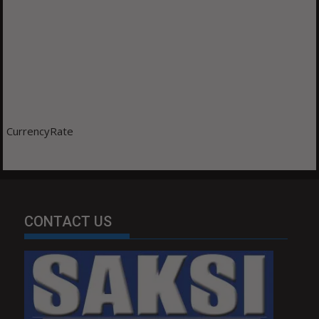
CurrencyRate
CONTACT US