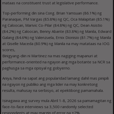
mataas na constituent trust at legislative performance.
Top-performing din sina Cong. Brian Yamsuan (86.1%) ng
Paranaque, PM Vargas (85.8%) ng QC, Oca Malapitan (85.1%)
ng Caloocan, Marivic Co-Pilar (84.8%) ng QC, Dean Asistio
(84.2%) ng Caloocan, Benny Abante (83.8%) ng Manila, Edward
Galang (84.6%) ng Valenzuela, Ernix Dionisio (81.7%) ng Manila
at Giselle Maceda (80.9%) ng Manila na may matataas na IOG
scores,
Binigyang-diin ni Martinez na mas nagiging mapanuri at
performance-oriented na ngayon ang mga botante sa NCR sa
paghusga sa mga opisyal ng gobyerno.
Aniya, hindi na sapat ang popularidad lamang dahil mas pinipili
na ngayon ng publiko ang mga lider na may konkretong
resulta, mahusay na serbisyo, at epektibong pamamahala.
Isinagawa ang survey mula Abril 1-8, 2026 sa pamamagitan ng
face-to-face interviews sa 3,500 randomly selected
respondents at may margin of error na ±2%.