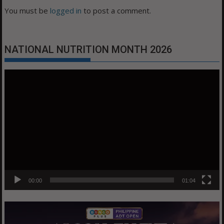
You must be
logged in
to post a comment.
NATIONAL NUTRITION MONTH 2026
Video
Player
00:00
01:04