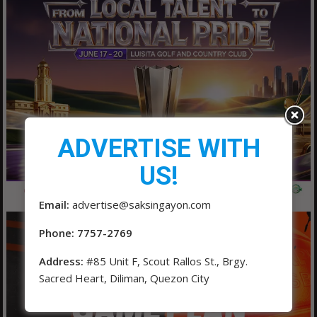
ADVERTISE WITH
US!
Email:
advertise@saksingayon.com
Phone: 7757-2769
Address:
#85 Unit F, Scout Rallos St., Brgy.
Sacred Heart, Diliman, Quezon City