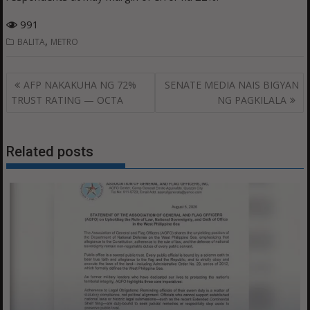
991
,
BALITA
METRO
Post
AFP NAKAKUHA NG 72%
SENATE MEDIA NAIS BIGYAN
navigation
TRUST RATING — OCTA
NG PAGKILALA
Related posts