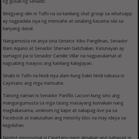
ng gusali ng Senado.
Binigyang-diin ni Tulfo na sa kanilang chat group sa whatsapp
ay nagpadala siya ng mensahe at sinabing kasama sila sa
kanyang dasal.
Nangamusta rin anya sina Senator Kiko Pangilinan, Senador
Bam Aquino at Senador Sherwin Gatchalian. Katunayan ay
sumagot pa si Senador Camille Villar na nagpasalamat at
nagsabing maayos ang kanilang kalagayan.
Sinabi ni Tulfo na hindi niya alam kung bakit hindi nabasa ni
Cayetano ang mga mensahe.
Tanong naman ni Senador Panfilo Lacson kung sino ang
mangungumusta sa mga taong masayang kumakain nang
magkakasama, umiinom ng kape at nakapag-live pa sa
Facebook at inakusahan ang minority bloc na may ideya sa
kaguluhan.
Naging emosyonal si Cayetano nang almahan ang pahayag ni