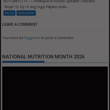
BUTUAN CITY — Hinikayat ni House Speaker Faustino
“Bojie” G. Dy III ang mga Pilipino mula...
BALITA
NEWS BREAK
LEAVE A COMMENT
You must be
logged in
to post a comment.
NATIONAL NUTRITION MONTH 2026
Video
Player