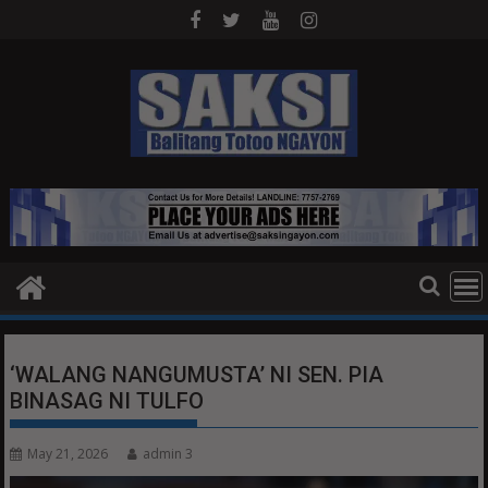
Skip
to
content
‘WALANG NANGUMUSTA’ NI SEN. PIA
BINASAG NI TULFO
May 21, 2026
admin 3