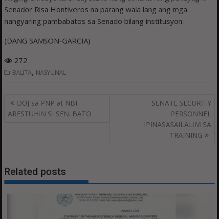
Senador Risa Hontiveros na parang wala lang ang mga
nangyaring pambabatos sa Senado bilang institusyon.
(DANG SAMSON-GARCIA)
272
,
BALITA
NASYUNAL
Post
DOJ sa PNP at NBI:
SENATE SECURITY
navigation
ARESTUHIN SI SEN. BATO
PERSONNEL
IPINASASAILALIM SA
TRAINING
Related posts