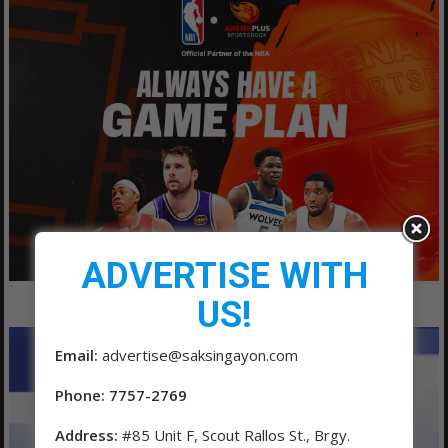
ADVERTISE WITH
US!
Email:
advertise@saksingayon.com
Phone: 7757-2769
Address:
#85 Unit F, Scout Rallos St., Brgy.