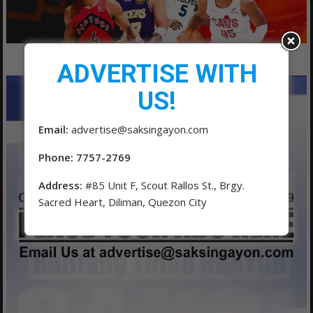
ADVERTISE WITH
US!
Email:
advertise@saksingayon.com
Phone: 7757-2769
Address:
#85 Unit F, Scout Rallos St., Brgy.
Sacred Heart, Diliman, Quezon City