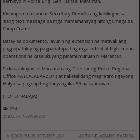
serbisyo ni Police Brig. Gen. Hansel Marantan.
Kinumpirma mismo ni Secretary Remulla ang kahilingan sa
isang text message sa mga mamamahayag nitong umaga sa
Camp Crame.
Batay sa dokumento, layunin ng extension na matiyak ang
pagpapatuloy ng pagpapatupad ng mga kritikal at high-impact
operations na kasalukuyang pinamumunuan ni Marantan.
Sa kasalukuyan, si Marantan ang Director ng Police Regional
Office 4A (CALABARZON) at nakatakdang magretiro ngayong
Hulyo sa pagsapit ng kanyang ika-56 na kaarawan.
(TOTO NABAJA)
254
,
BALITA
NEWS BREAK
Post
6,000 PULIS, IDE-DEPLOY
40 TONELADANG BASURA,