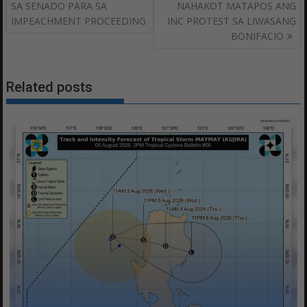
navigation
SA SENADO PARA SA
NAHAKOT MATAPOS ANG
IMPEACHMENT PROCEEDING
INC PROTEST SA LIWASANG
BONIFACIO
Related posts