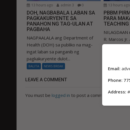
13 hours ago
admin 3
0
13 hours ag
DOH, NAGBABALA LABAN SA
PBBM PIR
PAGKAKURYENTE SA
PARA MAKA
PANAHON NG TAG-ULAN AT
TEACHING
PAGBAHA
NILAGDAAN n
NAGPAALALA ang Department of
R. Marcos Jr.
Health (DOH) sa publiko na mag-
magbibigay 
ingat laban sa panganib ng
Education (De
pagkakuryente dulot...
BALITA
NEWS
BALITA
NEWS BREAK
Email:
adv
LEAVE A COMMENT
Phone: 77
Address:
#
You must be
logged in
to post a comment.