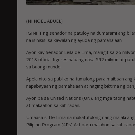
(NI NOEL ABUEL)
IGINIIT ng senador na patuloy na dumarami ang bila
na isinisisi sa kawalan ng ayuda ng pamahalaan.
Ayon kay Senador Leila de Lima, mahigit sa 26 milyon
2018 official figures habang nasa 592 milyon at pat
sa buong mundo.
Apela nito sa publiko na tumulong para maibsan ang k
napabayaan ng pamahalaan at naging biktima ng pan
Ayon pa sa United Nations (UN), ang mga taong nab
at makaahon sa kahirapan.
Umaasa si De Lima na makatutulong nang malaki ang
Pilipino Program (4Ps) Act para maiahon sa kahirapan