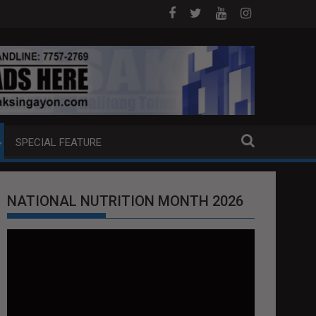
OAT SA DAVAO CITY
Sa tulong ng German expertise PNP PINALAWIG KA
SPECIAL FEATURE
NATIONAL NUTRITION MONTH 2026
Video
Player