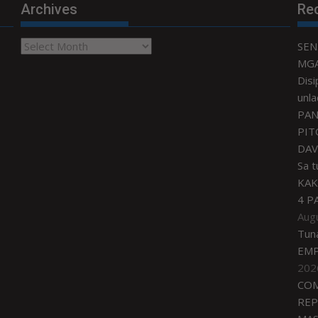
Archives
Re
Archives
SEN
MGA
Disi
unla
PAN
PIT
DAV
Sa 
KAK
4 P
Aug
Tun
EMP
202
COM
REP