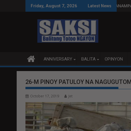
Skip
ng paggastos susi sa pag-unlad
PANANAMPALATAYA
Friday, August 7, 2026
Latest News
to
content
ANNIVERSARY
BALITA
OPINYON
26-M PINOY PATULOY NA NAGUGUTO
October 17, 2019
Jet