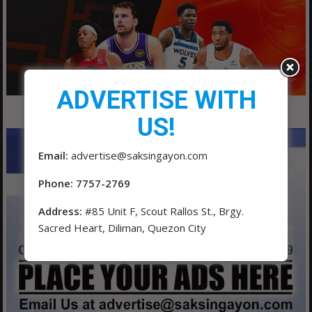
ADVERTISE WITH
US!
Email:
advertise@saksingayon.com
Phone: 7757-2769
Address:
#85 Unit F, Scout Rallos St., Brgy.
Sacred Heart, Diliman, Quezon City