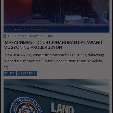
11 hours ago
admin 3
0
IMPEACHMENT COURT PINABORAN DALAWANG
MOSYON NG PROSEKUSYON
PINABORAN ng Senate Impeachment Court ang dalawang
procedural motion ng House Prosecution Team sa kabila
ng...
BALITA
NEWS BREAK