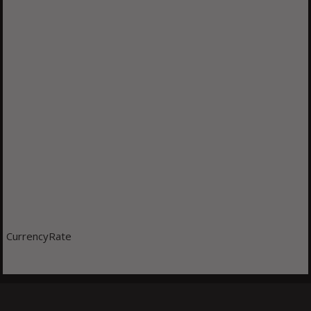
CurrencyRate