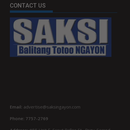
CONTACT US
Email:
advertise@saksingayon.com
Phone: 7757-2769
Address:
#85 Unit F, Scout Rallos St., Brgy. Sacred