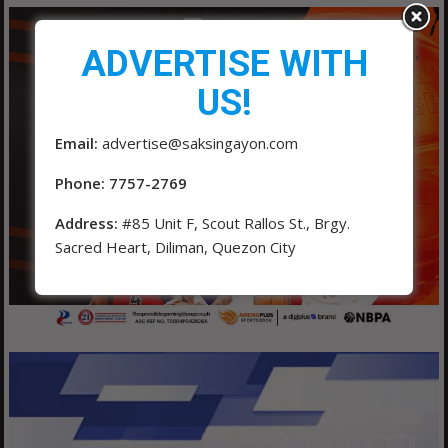
ADVERTISE WITH
US!
Email:
advertise@saksingayon.com
Phone: 7757-2769
Address:
#85 Unit F, Scout Rallos St., Brgy.
Sacred Heart, Diliman, Quezon City