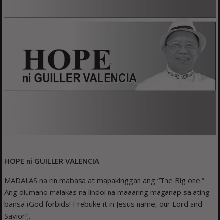
HOPE ni GUILLER VALENCIA
MADALAS na rin mabasa at mapakinggan ang “The Big one.”
Ang diumano malakas na lindol na maaaring maganap sa ating
bansa (God forbids! I rebuke it in Jesus name, our Lord and
Savior!).