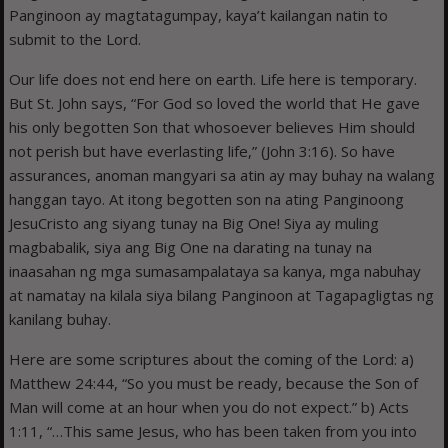
Panginoon ay magtatagumpay, kaya’t kailangan natin to
submit to the Lord.
Our life does not end here on earth. Life here is temporary.
But St. John says, “For God so loved the world that He gave
his only begotten Son that whosoever believes Him should
not perish but have everlasting life,” (John 3:16). So have
assurances, anoman mangyari sa atin ay may buhay na walang
hanggan tayo. At itong begotten son na ating Panginoong
JesuCristo ang siyang tunay na Big One! Siya ay muling
magbabalik, siya ang Big One na darating na tunay na
inaasahan ng mga sumasampalataya sa kanya, mga nabuhay
at namatay na kilala siya bilang Panginoon at Tagapagligtas ng
kanilang buhay.
Here are some scriptures about the coming of the Lord: a)
Matthew 24:44, “So you must be ready, because the Son of
Man will come at an hour when you do not expect.” b) Acts
1:11, “…This same Jesus, who has been taken from you into