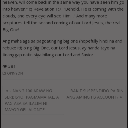
heaven, will come back in the same way you have seen him go
into heaven.” c) Revelation 1:7, “Behold, He is coming with the
clouds, and every eye will see Him…” And many more
scriptures tell the second coming of our Lord Jesus, the real
Big One!
Ang mahalaga sa pagdating ng big one (hopefully hindi na and I
rebuke it!) o ng Big One, our Lord Jesus, ay handa tayo na
tinanggap natin siya bilang our Lord and Savior.
381
OPINYON
Post
UNANG 100 ARAW NG
BAKIT SUSPENDIDO PA RIN
navigation
SERBISYO, PAGMAMAHAL, AT
ANG AMING FB ACCOUNT?
PAG-ASA SA ILALIM NI
MAYOR GEL ALONTE