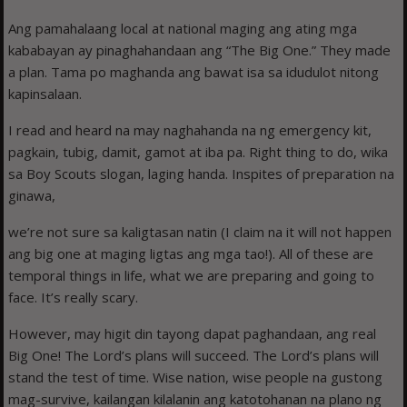
Ang pamahalaang local at national maging ang ating mga
kababayan ay pinaghahandaan ang “The Big One.” They made
a plan. Tama po maghanda ang bawat isa sa idudulot nitong
kapinsalaan.
I read and heard na may naghahanda na ng emergency kit,
pagkain, tubig, damit, gamot at iba pa. Right thing to do, wika
sa Boy Scouts slogan, laging handa. Inspites of preparation na
ginawa,
we’re not sure sa kaligtasan natin (I claim na it will not happen
ang big one at maging ligtas ang mga tao!). All of these are
temporal things in life, what we are preparing and going to
face. It’s really scary.
However, may higit din tayong dapat paghandaan, ang real
Big One! The Lord’s plans will succeed. The Lord’s plans will
stand the test of time. Wise nation, wise people na gustong
mag-survive, kailangan kilalanin ang katotohanan na plano ng