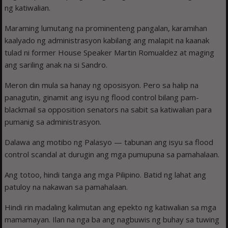
ng katiwalian.
Maraming lumutang na prominenteng pangalan, karamihan
kaalyado ng administrasyon kabilang ang malapit na kaanak
tulad ni former House Speaker Martin Romualdez at maging
ang sariling anak na si Sandro.
Meron din mula sa hanay ng oposisyon. Pero sa halip na
panagutin, ginamit ang isyu ng flood control bilang pam-
blackmail sa opposition senators na sabit sa katiwalian para
pumanig sa administrasyon.
Dalawa ang motibo ng Palasyo — tabunan ang isyu sa flood
control scandal at durugin ang mga pumupuna sa pamahalaan.
Ang totoo, hindi tanga ang mga Pilipino. Batid ng lahat ang
patuloy na nakawan sa pamahalaan.
Hindi rin madaling kalimutan ang epekto ng katiwalian sa mga
mamamayan. Ilan na nga ba ang nagbuwis ng buhay sa tuwing