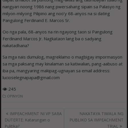
nangyari noong 1986 nang pwersahang sipain sa Palasyo ng
milyon-milyong Pilipino ang noo’y 68-anyos na si dating
Pangulong Ferdinand E. Marcos Sr.
Oo nga pala, 68-anyos na rin ngayong taon si Pangulong
Ferdinand Marcos Jr. Nagkataon lang ba o sadyang
nakatadhana?
Sa mga nais dumulog, magreklamo o magbigay impormasyon
sa mga paksang may kinalaman sa katiwalian, pang-aabuso at
iba pa, mangyaring makipag-ugnayan sa email address:
lucioselegnapapa@gmail.com
245
OPINYON
Post
IMPEACHMENT NI VP SARA
NAKATAYA TIWALA NG
navigation
DUTERTE: Katarungan o
PUBLIKO SA IMPEACHMENT
Pulitika?
TRIAL