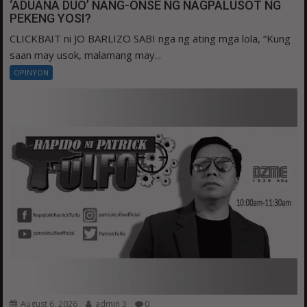
‘ADUANA DUO’ NANG-ONSE NG NAGPALUSOT NG
PEKENG YOSI?
CLICKBAIT ni JO BARLIZO SABI nga ng ating mga lola, “Kung
saan may usok, malamang may...
OPINYON
August 6, 2026
admin 3
0