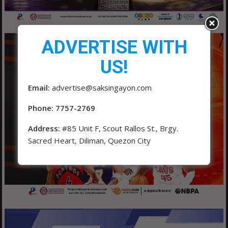
ADVERTISE WITH
US!
Email:
advertise@saksingayon.com
Phone: 7757-2769
Address:
#85 Unit F, Scout Rallos St., Brgy.
Sacred Heart, Diliman, Quezon City