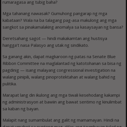
rumaragasa ang tubig baha?
Mga tahanang nawasak? Gumuhong pangarap ng mga
kabataan? Wala na ba talagang pag-asa makulong ang mga
sangkot sa pinakamalaking anomalya sa kasaysayan ng bansa?
Deretsahang sagot — hindi makakamtan ang hustisya
hangga’t nasa Palasyo ang utak ng sindikato.
Sa ganang akin, dapat magkaroon ng patas na Senate Blue
Ribbon Committee na maglalantad ng katotohanan sa bisa ng
pagdinig — isang malayang congressional investigation na
walang pinipili, walang pinoprotektahan at walang bahid ng
pulitika.
Marapat lang din ikulong ang mga tiwali kesehodang kakampi
ng administrasyon at bawiin ang bawat sentimo ng kinulimbat
sa kaban ng bayan.
Malapit nang sumambulat ang galit ng mamamayan. Hindi na
dapat umabot sa puntong mag-aklas ang taumbayan tulad ng