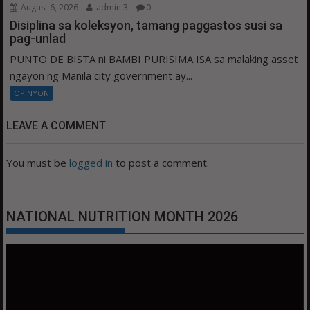
August 6, 2026
admin 3
0
Disiplina sa koleksyon, tamang paggastos susi sa
pag-unlad
PUNTO DE BISTA ni BAMBI PURISIMA ISA sa malaking asset
ngayon ng Manila city government ay...
OPINYON
LEAVE A COMMENT
You must be
logged in
to post a comment.
NATIONAL NUTRITION MONTH 2026
Video
Player