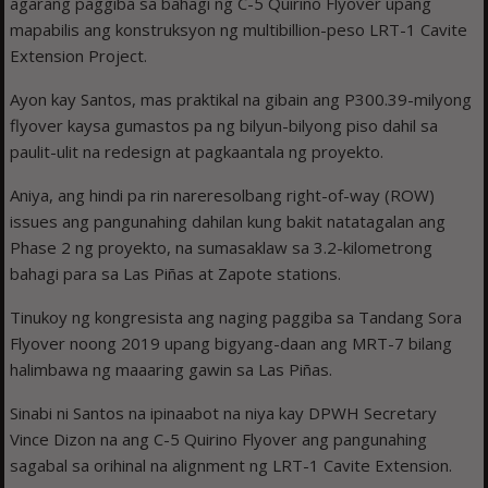
agarang paggiba sa bahagi ng C-5 Quirino Flyover upang
mapabilis ang konstruksyon ng multibillion-peso LRT-1 Cavite
Extension Project.
Ayon kay Santos, mas praktikal na gibain ang P300.39-milyong
flyover kaysa gumastos pa ng bilyun-bilyong piso dahil sa
paulit-ulit na redesign at pagkaantala ng proyekto.
Aniya, ang hindi pa rin nareresolbang right-of-way (ROW)
issues ang pangunahing dahilan kung bakit natatagalan ang
Phase 2 ng proyekto, na sumasaklaw sa 3.2-kilometrong
bahagi para sa Las Piñas at Zapote stations.
Tinukoy ng kongresista ang naging paggiba sa Tandang Sora
Flyover noong 2019 upang bigyang-daan ang MRT-7 bilang
halimbawa ng maaaring gawin sa Las Piñas.
Sinabi ni Santos na ipinaabot na niya kay DPWH Secretary
Vince Dizon na ang C-5 Quirino Flyover ang pangunahing
sagabal sa orihinal na alignment ng LRT-1 Cavite Extension.