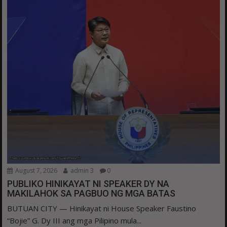
August 7, 2026
admin 3
0
PUBLIKO HINIKAYAT NI SPEAKER DY NA
MAKILAHOK SA PAGBUO NG MGA BATAS
BUTUAN CITY — Hinikayat ni House Speaker Faustino
“Bojie” G. Dy III ang mga Pilipino mula...