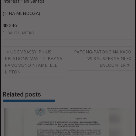
interest,” ani Santos.
(TINA MENDOZA)
246
,
BALITA
METRO
Post
US EMBASSY: PH-US
PATONG-PATONG NA KASO
navigation
RELATIONS MAS TITIBAY SA
VS 3 SUSPEK SA NLEX
PAMUMUNO NI AMB. LEE
ENCOUNTER
LIPTON
Related posts