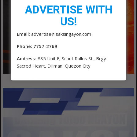
ADVERTISE WITH
US!
Email:
advertise@saksingayon.com
Phone: 7757-2769
Address:
#85 Unit F, Scout Rallos St., Brgy.
Sacred Heart, Diliman, Quezon City