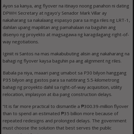
Ayon sa kanya, ang flyover na itinayo noong panahon ni dating
DPWH Secretary at ngayo’y Senador Mark Villar ay
nakaharang sa nakalaang espasyo para sa mga riles ng LRT-1,
dahilan upang mapilitan ang pamahalaan na baguhin ang
disenyo ng proyekto at magsagawa ng karagdagang right-of-
way negotiations.
Iginiit ni Santos na mas makabubuting alisin ang nakaharang na
bahagi ng flyover kaysa baguhin pa ang alignment ng riles.
Babala pa niya, maaari pang umabot sa P30 bilyon hanggang
P35 bilyon ang gastos para sa natitirang 5.5-kilometrong
bahagi ng proyekto dahil sa right-of-way acquisition, utility
relocation, implasyon at iba pang construction delays.
“It is far more practical to dismantle a ₱300.39-million flyover
than to spend an estimated ₱35 billion more because of
repeated redesigns and prolonged delays. The government
must choose the solution that best serves the public