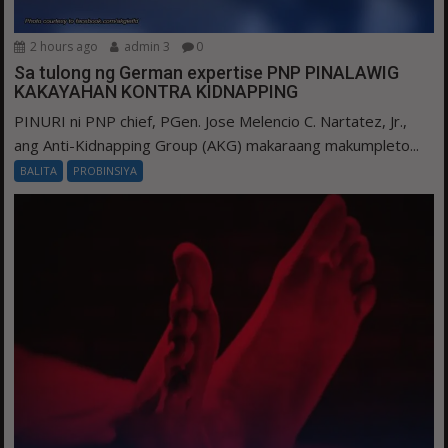
2 hours ago
admin 3
0
Sa tulong ng German expertise PNP PINALAWIG
KAKAYAHAN KONTRA KIDNAPPING
PINURI ni PNP chief, PGen. Jose Melencio C. Nartatez, Jr.,
ang Anti-Kidnapping Group (AKG) makaraang makumpleto...
BALITA
PROBINSIYA