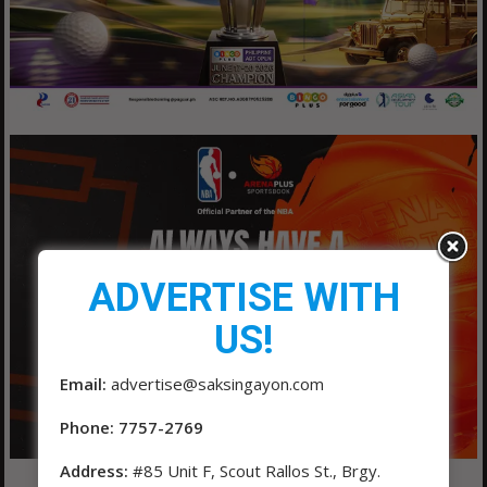
ADVERTISE WITH
US!
Email:
advertise@saksingayon.com
Phone: 7757-2769
Address:
#85 Unit F, Scout Rallos St., Brgy.