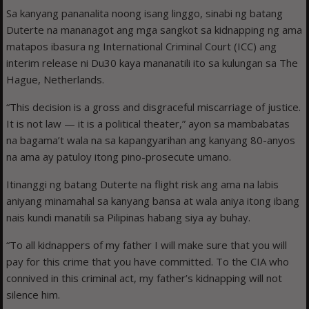
Sa kanyang pananalita noong isang linggo, sinabi ng batang
Duterte na mananagot ang mga sangkot sa kidnapping ng ama
matapos ibasura ng International Criminal Court (ICC) ang
interim release ni Du30 kaya mananatili ito sa kulungan sa The
Hague, Netherlands.
“This decision is a gross and disgraceful miscarriage of justice.
It is not law — it is a political theater,” ayon sa mambabatas
na bagama’t wala na sa kapangyarihan ang kanyang 80-anyos
na ama ay patuloy itong pino-prosecute umano.
Itinanggi ng batang Duterte na flight risk ang ama na labis
aniyang minamahal sa kanyang bansa at wala aniya itong ibang
nais kundi manatili sa Pilipinas habang siya ay buhay.
“To all kidnappers of my father I will make sure that you will
pay for this crime that you have committed. To the CIA who
connived in this criminal act, my father’s kidnapping will not
silence him.