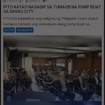
2 hours ago
admin 3
0
PITO KATAO NASAGIP SA TUMAOB NA PUMP BOAT
SA DAVAO CITY
PITONG kalalakihan ang nailigtas ng Philippine Coast Guard
matapos tumaob ang sinasakyan nilang pump boat sa...
BALITA
PROBINSIYA