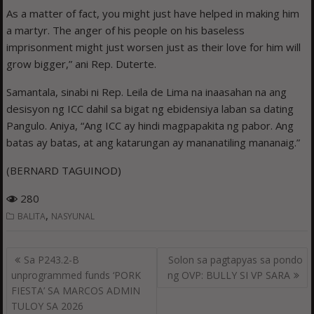
As a matter of fact, you might just have helped in making him
a martyr. The anger of his people on his baseless
imprisonment might just worsen just as their love for him will
grow bigger,” ani Rep. Duterte.
Samantala, sinabi ni Rep. Leila de Lima na inaasahan na ang
desisyon ng ICC dahil sa bigat ng ebidensiya laban sa dating
Pangulo. Aniya, “Ang ICC ay hindi magpapakita ng pabor. Ang
batas ay batas, at ang katarungan ay mananatiling mananaig.”
(BERNARD TAGUINOD)
280
,
BALITA
NASYUNAL
Post
Sa P243.2-B
Solon sa pagtapyas sa pondo
navigation
unprogrammed funds ‘PORK
ng OVP: BULLY SI VP SARA
FIESTA’ SA MARCOS ADMIN
TULOY SA 2026