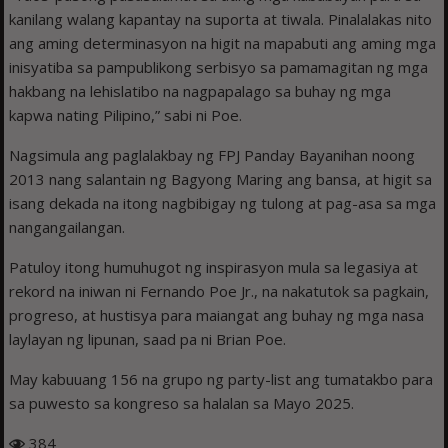
kanilang walang kapantay na suporta at tiwala. Pinalalakas nito
ang aming determinasyon na higit na mapabuti ang aming mga
inisyatiba sa pampublikong serbisyo sa pamamagitan ng mga
hakbang na lehislatibo na nagpapalago sa buhay ng mga
kapwa nating Pilipino,” sabi ni Poe.
Nagsimula ang paglalakbay ng FPJ Panday Bayanihan noong
2013 nang salantain ng Bagyong Maring ang bansa, at higit sa
isang dekada na itong nagbibigay ng tulong at pag-asa sa mga
nangangailangan.
Patuloy itong humuhugot ng inspirasyon mula sa legasiya at
rekord na iniwan ni Fernando Poe Jr., na nakatutok sa pagkain,
progreso, at hustisya para maiangat ang buhay ng mga nasa
laylayan ng lipunan, saad pa ni Brian Poe.
May kabuuang 156 na grupo ng party-list ang tumatakbo para
sa puwesto sa kongreso sa halalan sa Mayo 2025.
384