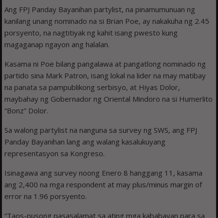
Ang FPJ Panday Bayanihan partylist, na pinamumunuan ng
kanilang unang nominado na si Brian Poe, ay nakakuha ng 2.45
porsyento, na nagtitiyak ng kahit isang pwesto kung
magaganap ngayon ang halalan.
Kasama ni Poe bilang pangalawa at pangatlong nominado ng
partido sina Mark Patron, isang lokal na lider na may matibay
na panata sa pampublikong serbisyo, at Hiyas Dolor,
maybahay ng Gobernador ng Oriental Mindoro na si Humerlito
“Bonz” Dolor.
Sa walong partylist na nanguna sa survey ng SWS, ang FPJ
Panday Bayanihan lang ang walang kasalukuyang
representasyon sa Kongreso.
Isinagawa ang survey noong Enero 8 hanggang 11, kasama
ang 2,400 na mga respondent at may plus/minus margin of
error na 1.96 porsyento.
“Taos-pusong pasasalamat sa ating mga kababayan para sa