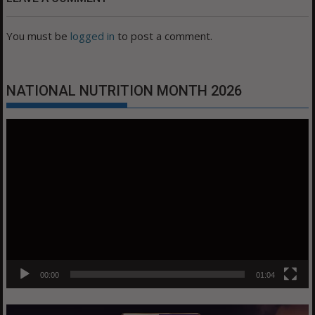
You must be
logged in
to post a comment.
NATIONAL NUTRITION MONTH 2026
Video
Player
00:00
01:04