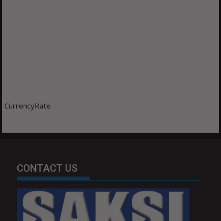
CurrencyRate
CONTACT US