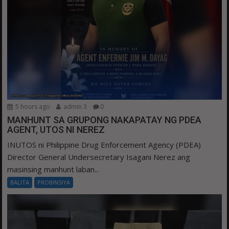
5 hours ago
admin 3
0
MANHUNT SA GRUPONG NAKAPATAY NG PDEA
AGENT, UTOS NI NEREZ
INUTOS ni Philippine Drug Enforcement Agency (PDEA)
Director General Undersecretary Isagani Nerez ang
masinsing manhunt laban...
BALITA
PROBINSIYA