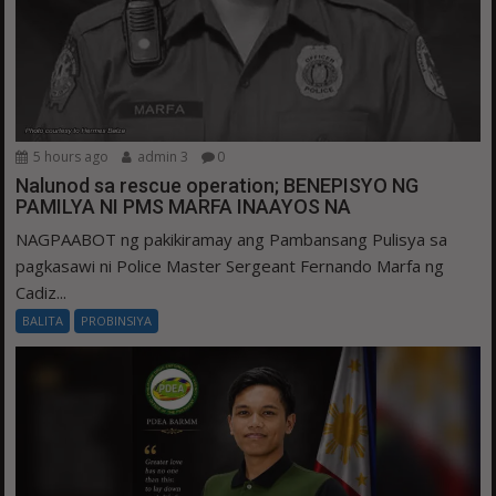
5 hours ago
admin 3
0
Nalunod sa rescue operation; BENEPISYO NG
PAMILYA NI PMS MARFA INAAYOS NA
NAGPAABOT ng pakikiramay ang Pambansang Pulisya sa
pagkasawi ni Police Master Sergeant Fernando Marfa ng
Cadiz...
BALITA
PROBINSIYA