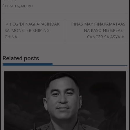
,
BALITA
METRO
Post
PCG ‘DI NAGPAPASINDAK
PINAS MAY PINAKAMATAAS
navigation
SA ‘MONSTER SHIP’ NG
NA KASO NG BREAST
CHINA
CANCER SA ASYA
Related posts