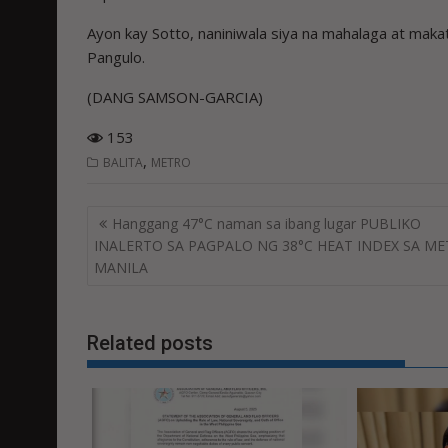
Ayon kay Sotto, naniniwala siya na mahalaga at mak
Pangulo.
(DANG SAMSON-GARCIA)
153
,
BALITA
METRO
Post
Hanggang 47°C naman sa ibang lugar PUBLIKO
navigation
INALERTO SA PAGPALO NG 38°C HEAT INDEX SA M
MANILA
Related posts