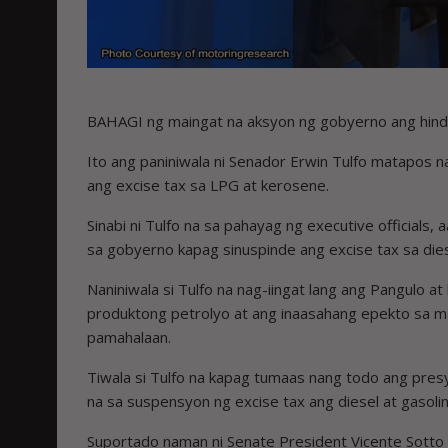
BAHAGI ng maingat na aksyon ng gobyerno ang hindi 
Ito ang paniniwala ni Senador Erwin Tulfo matapos n
ang excise tax sa LPG at kerosene.
Sinabi ni Tulfo na sa pahayag ng executive officia
sa gobyerno kapag sinuspinde ang excise tax sa diese
Naniniwala si Tulfo na nag-iingat lang ang Pangulo 
produktong petrolyo at ang inaasahang epekto sa m
pamahalaan.
Tiwala si Tulfo na kapag tumaas nang todo ang presy
na sa suspensyon ng excise tax ang diesel at gasolin
Suportado naman ni Senate President Vicente Sotto 