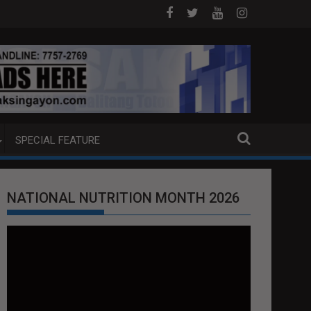
 ANG EXTRADITION REQUEST NG U.S. LABAN KAY QUIBOLOY
MAHIGIT P21-M HALAGANG SMUGGLED CIGA
SPECIAL FEATURE
NATIONAL NUTRITION MONTH 2026
Video
Player