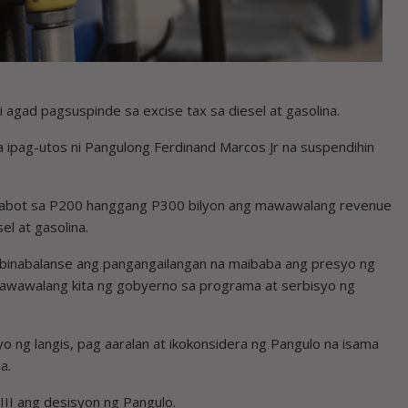
agad pagsuspinde sa excise tax sa diesel at gasolina.
a ipag-utos ni Pangulong Ferdinand Marcos Jr na suspendihin
ls, aabot sa P200 hanggang P300 bilyon ang mawawalang revenue
l at gasolina.
at binabalanse ang pangangailangan na maibaba ang presyo ng
awawalang kita ng gobyerno sa programa at serbisyo ng
o ng langis, pag aaralan at ikokonsidera ng Pangulo na isama
a.
III ang desisyon ng Pangulo.