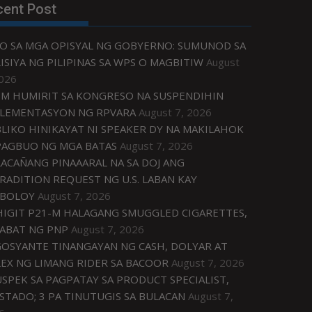
cent Post
O SA MGA OPISYAL NG GOBYERNO: SUMUNOD SA
ISIYA NG PILIPINAS SA WPS O MAGBITIW
August
2026
M HUMIRIT SA KONGRESO NA SUSPENDIHIN
LEMENTASYON NG RPVARA
August 7, 2026
LIKO HINIKAYAT NI SPEAKER DY NA MAKILAHOK
PAGBUO NG MGA BATAS
August 7, 2026
ACAÑANG PINAAARAL NA SA DOJ ANG
RADITION REQUEST NG U.S. LABAN KAY
IBOLOY
August 7, 2026
IGIT P21-M HALAGANG SMUGGLED CIGARETTES,
ABAT NG PNP
August 7, 2026
OSYANTE TINANGAYAN NG CASH, DOLYAR AT
EX NG LIMANG RIDER SA BACOOR
August 7, 2026
USPEK SA PAGPATAY SA PRODUCT SPECIALIST,
STADO; 3 PA TINUTUGIS SA BULACAN
August 7,