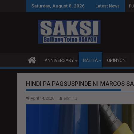
Skip
SA WPS O MAGBITIW
KONGRESO NA SUSPENDIHIN IMPLEMENTASYON NG RPVARA
PUBLIKO HINIKAYAT NI SP
Saturday, August 8, 2026
Latest News
to
content
ANNIVERSARY
BALITA
OPINYON
HINDI PA PAGSUSPINDE NI MARCOS SA
April 14, 2026
admin 3