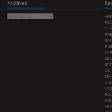
Archives
Re
Archives
AGF
POL
7, 
PBB
IMP
PUB
SA 
MAL
EXT
QU
MAH
NAS
NEG
ROL
3 S
ARE