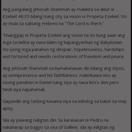
Ang pangalang Jehovah Shammah ay makikita sa aklat ni
Ezekiel 48:35 bilang isang city sa vision ni Propeta Ezekiel. Ito
ay mula sa salitang Hebreo na “The Lord is there.”
Tinanggap ni Propeta Ezekiel ang vision na ito kung saan ang
mga Israelita ay nasa ilalim ng kapangyarihan ng Babylonian.
Ito iyong mga panahon ng despair, hopelessness, hardships
and tortured and needs restorations of freedom and peace.
Ang Jehovah Shammah na kumakatawan din bilang ang Diyos,
ay omnipresence and his faithfulness. Halimbawa nito ay
noong panahon ni Daniel nang siya ay nasa lion’s den pero
hindi siya napahamak.
Gayundin ang tatlong kasama niya na inihulog sa balon na may
apoy.
Sila ay pawang naligtas din. Sa karanasan ni Pedro na
nakaharap sa bagyo sa sea of Galilee, sila ay iniligtas ng