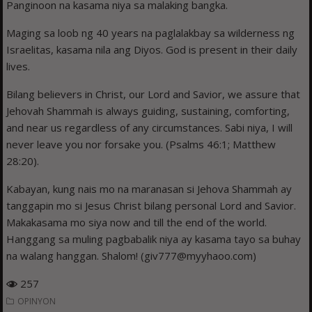
Panginoon na kasama niya sa malaking bangka.
Maging sa loob ng 40 years na paglalakbay sa wilderness ng
Israelitas, kasama nila ang Diyos. God is present in their daily
lives.
Bilang believers in Christ, our Lord and Savior, we assure that
Jehovah Shammah is always guiding, sustaining, comforting,
and near us regardless of any circumstances. Sabi niya, I will
never leave you nor forsake you. (Psalms 46:1; Matthew
28:20).
Kabayan, kung nais mo na maranasan si Jehova Shammah ay
tanggapin mo si Jesus Christ bilang personal Lord and Savior.
Makakasama mo siya now and till the end of the world.
Hanggang sa muling pagbabalik niya ay kasama tayo sa buhay
na walang hanggan. Shalom! (giv777@myyhaoo.com)
257
OPINYON