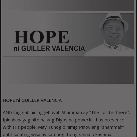
HOPE ni GUILLER VALENCIA
ANG ibig sabihin ng Jehovah Shammah ay “The Lord is there”.
Ipinahahayag nito na ang Diyos na powerful, has presence
with His people. May Tunog o himig Pinoy ang “shammah”
dahil sa ating wika ay katunog ito ng sama o kasama.