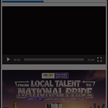
Video
Player
00:00
01:04