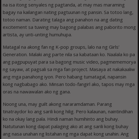
na isa itong senyales ng pagtanda, at may mas maraming
bagay na kailangan nating pagtuunan ng pansin. Sa totoo lang,
totoo naman. Darating talaga ang panahon na ang dating
excitement sa tuwing may bagong palabas ang paborito mong
artista, ay unti-unting humuhupa.
Matagal na akong fan ng K-pop groups, lalo na ng Girls’
Generation. Malaki ang parte nila sa kabataan ko. Naalala ko pa
ang pagpupuyat para sa bagong music video, pagmememorya
ng sayaw, at pagsali sa mga fan project. Masaya at nakakaaliw
ang mga panahong iyon. Pero habang tumatagal, napansin
kong nagbabago ako. Minsan todo-fangirl ako, tapos may mga
oras na nawawalan ako ng gana.
Noong una, may guilt akong nararamdaman. Parang
tinatraydor ko ang sarili kong hilig. Pero kalaunan, naintindihan
ko na okay lang pala. Hindi naman humihinto ang buhay.
Natutunan kong dapat palaging ako at ang sarili kong buhay
ang nasa unahan ng listahan ng mga dapat kong unahin. Ang