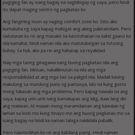
pagiging fan ay isang bagay na nagbibigay ng saya, pero hindi
ito dapat maging sentro ng pagkatao ko.
Ang fangirling noon ay naging comfort zone ko. Dito ako
kumukuha ng saya kapag mabigat ang aking pakiramdam. Pero
natutunan ko rin ang masakit na katotohanan na kahit gaano ko
sila kamahal, hindi naman nila ako matutulungan sa totoong
buhay. Sa huli, ako pa rin ang haharap sa reyalidad.
May mga taong ginagawa nang buong pagkatao nila ang
pagiging fan. Minsan, nakalilimutan na nila ang mga
responsibilidad at ang mga tao sa paligid nila. Madali kasing
makulong sa mundong puno ng pantasya, lalo na kung gusto
mong takasan ang mga problema. Pero kapag nawala na ang
saya, kapag unti-unti nang kumukupas ang kilig, ikaw lang din
ang maiiwan. At maaari mong maramdaman ang kawalan ng
laman sa loob mo kung itinayo mo ang buong pagkatao mo sa
isang bagay na hindi ka naman talaga nakikilala pabalik.
Pero naiintindihan ko rin ang kabilang panig. Hindi naman