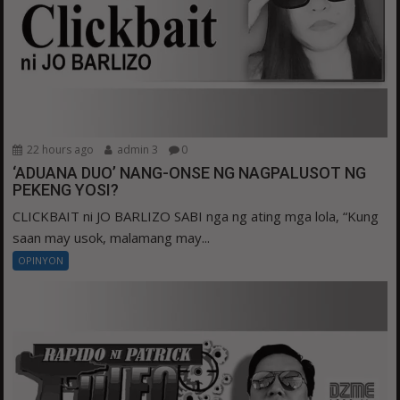
22 hours ago
admin 3
0
‘ADUANA DUO’ NANG-ONSE NG NAGPALUSOT NG
PEKENG YOSI?
CLICKBAIT ni JO BARLIZO SABI nga ng ating mga lola, “Kung
saan may usok, malamang may...
OPINYON