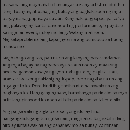
masama ang magmahal o humanga sa isang artista o idol. Isa
itong libangan, at bahagi ng buhay ang pagkakaroon ng mga
bagay na nagpapasaya sa atin. Kung nakapagpapasaya sa ‘yo
ang pakikinig ng kanta, panonood ng performance, o pagdalo
sa mga fan event, ituloy mo lang. Walang mali roon.
Nagkakaproblema lang kapag iyon na ang bumubuo sa buong
mundo mo.
Nagbabago ang tao, pati na rin ang kanyang nararamdaman.
Ang mga bagay na nagpapasaya sa atin noon ay maaaring
hindi na ganoon kasaya ngayon. Bahagi ito ng paglaki. Dati,
araw-araw akong nakikinig ng K-pop, pero nag-iba na rin ang
mga gusto ko. Pero hindi ibig sabihin nito na nawala na ang
paghanga ko. Hanggang ngayon, humahanga pa rin ako sa mga
artistang pinanood ko noon at bilib pa rin ako sa talento nila.
Ang pagkawala ng sigla para sa iyong idol ay hindi
nangangahulugang tumigil ka nang magmahal. Ibig sabihin lang
nito ay lumalawak na ang pananaw mo sa buhay. At minsan,