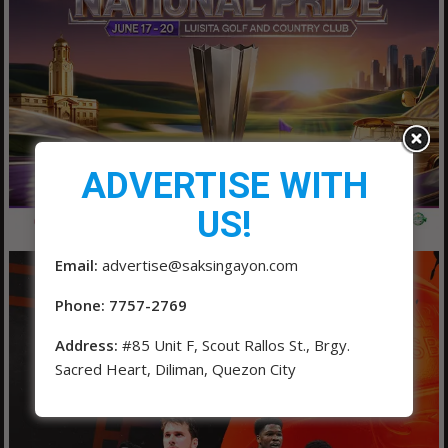
ADVERTISE WITH
US!
Email:
advertise@saksingayon.com
Phone: 7757-2769
Address:
#85 Unit F, Scout Rallos St., Brgy.
Sacred Heart, Diliman, Quezon City