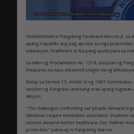
NANAWAGAN si Pangulong Ferdinand Marcos Jr. sa K
upang mapabilis ang pag-apruba sa mga prayoridad n
edukasyon, healthcare at iba pang ayuda para sa mah
Sa ilalim ng Proclamation No. 1318, inatasan ng Pan
measures na nasa advanced stages na ng lehislasyon 
Batay sa Section 15, Article VI ng 1987 Constituti
session ng Kongreso anomang oras upang tugunan a
aksyon.
“The challenges confronting our people demand urgen
Mindanao require immediate assistance. Students ne
citizens deserve better healthcare. Our children mu
protection,” pahayag ni Pangulong Marcos.