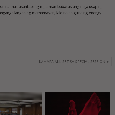
yon na maisasantabi ng mga mambabatas ang mga usaping
angangailangan ng mamamayan, lalo na sa gitna ng energy
KAMARA ALL-SET SA SPECIAL SESSION