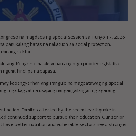
ongreso na magdaos ng special session sa Hunyo 17, 2026
a panukalang batas na nakatuon sa social protection,
ihinang sektor.
gulo ang Kongreso na aksyunan ang mga priority legislative
ngunit hindi pa naipapasa.
on, may kapangyarihan ang Pangulo na magpatawag ng special
ng mga kagyat na usaping nangangailangan ng agarang
t action. Families affected by the recent earthquake in
ed continued support to pursue their education. Our senior
st have better nutrition and vulnerable sectors need stronger