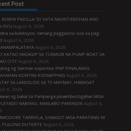
cent Post
. ROBIN PADILLA ‘DI YATA NAIINTINDIHAN ANG
 ISYU
August 6, 2026
plina sa koleksyon, tamang paggastos susi sa pag-
d
August 6, 2026
ANAMPALATAYA
August 6, 2026
O KATAO NASAGIP SA TUMAOB NA PUMP BOAT SA
AO CITY
August 6, 2026
tulong ng German expertise PNP PINALAWIG
AYAHAN KONTRA KIDNAPPING
August 6, 2026
ATAY SA LANDSLIDE SA TS MAYMAY, HABAGAT
ust 6, 2026
awan ng bakal sa Pampanga pinaiimbestigahan MGA
LEYADO NABINGI, NANLABO PANINGIN
August 6,
6
MODORE TARRIELA, SINAGOT MGA PARATANG NI
. PULONG DUTERTE
August 6, 2026