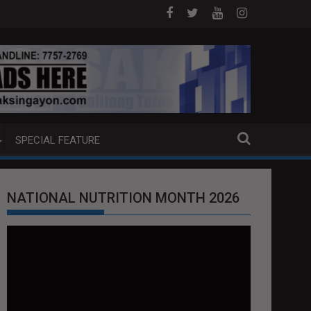
 ng German expertise PNP PINALAWIG KAKAYAHAN KONTRA KIDNA
SEN. ROBIN PADILL
SPECIAL FEATURE
NATIONAL NUTRITION MONTH 2026
Video
Player