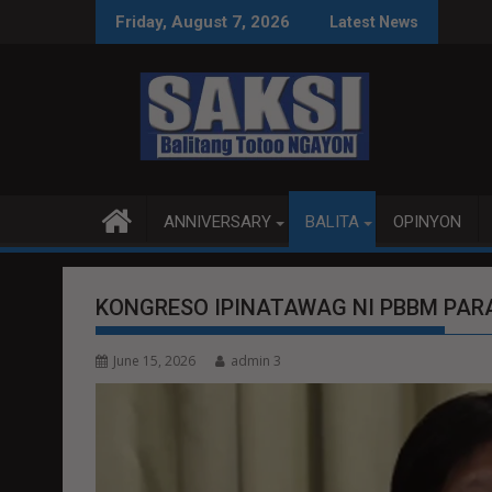
Skip
pag-unlad
PANANAMPALATAYA
PIT
Friday, August 7, 2026
Latest News
to
content
ANNIVERSARY
BALITA
OPINYON
KONGRESO IPINATAWAG NI PBBM PARA
June 15, 2026
admin 3