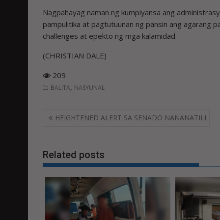
Nagpahayag naman ng kumpiyansa ang administras
pampulitika at pagtutuunan ng pansin ang agarang p
challenges at epekto ng mga kalamidad.
(CHRISTIAN DALE)
209
,
BALITA
NASYUNAL
Post
HEIGHTENED ALERT SA SENADO NANANATILI
navigation
Related posts