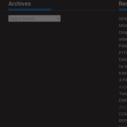
Archives
Re
Archives
SEN
MGA
Disi
unla
PAN
PIT
DAV
Sa 
KAK
4 P
Aug
Tun
EMP
202
COM
REP