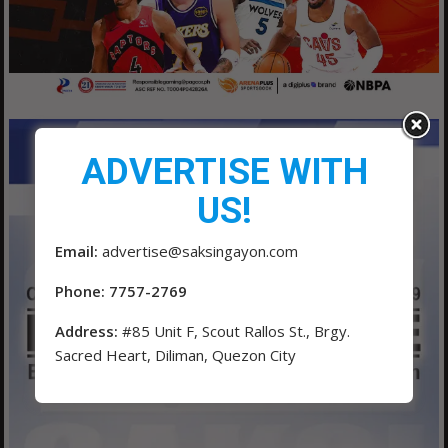
ADVERTISE WITH
US!
Email:
advertise@saksingayon.com
Phone: 7757-2769
Address:
#85 Unit F, Scout Rallos St., Brgy.
Sacred Heart, Diliman, Quezon City