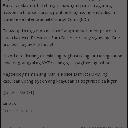
Faura sa Maynila, bitbit ang panawagan para sa agarang
aksyon sa habeas corpus petition kaugnay ng kustodiya ni
Duterte sa International Criminal Court (ICC).
Tinawag din ng grupo na “fake” ang impeachment process
laban kay Vice President Sara Duterte, sabay sigaw ng “Due
process, ibigay kay Inday!”
Bukod dito, hiniling din nila ang pagbasura ng Oil Deregulation
Law, pagtanggal ng VAT sa langis, at pagtaas ng sahod.
Nagdeploy naman ang Manila Police District (MPD) ng
kapulisan upang tiyakin ang kaayusan at seguridad sa lugar.
(JULIET PACOT)
226
,
BALITA
METRO
Post