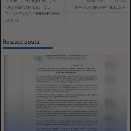
Kabataan target ni alyas
TRANSPORT HOLIDAY
navigation
“Boy Kamote” BIGTIME
IKAKASA NG MANIBELA
TULAK SA QC ISINUMBONG
SA PNP
Related posts