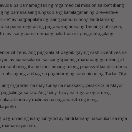
 ayuda. Sa pamamagitan ng mga medical mission sa iba’t ibang
long ng pamahalaang lungsod ang kahalagahan ng preventive
an cure” ay nagpapakita ng isang pamumunong hindi lamang
 ito sa pamamagitan ng pagpapalaganap ng tamang nutrisyon,
n. Ito ay isang pamamaraang nakatuon sa pangmatagalang
nior citizens. Ang pagkilala at pagbibigay ng cash incentives sa
yan ay sumasalamin sa isang lipunang marunong gumalang at
sentibong ito ay hindi lamang tulong pinansyal kundi simbolo
 at mahalagang ambag sa paghubog ng komunidad ng Tarlac City.
g mga lider na may tunay na malasakit, ipinakikita ni Mayor
pagkalinga sa tao. Ang tuluy-tuloy na mga programang
 nakatatanda ay malinaw na nagpapakita ng isang
laqueño.
pag-unlad ng isang lungsod ay hindi lamang nasusukat sa mga
 ng mamamayan nito.