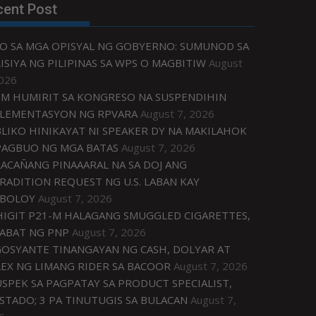
cent Post
O SA MGA OPISYAL NG GOBYERNO: SUMUNOD SA
ISIYA NG PILIPINAS SA WPS O MAGBITIW
August
2026
M HUMIRIT SA KONGRESO NA SUSPENDIHIN
LEMENTASYON NG RPVARA
August 7, 2026
LIKO HINIKAYAT NI SPEAKER DY NA MAKILAHOK
PAGBUO NG MGA BATAS
August 7, 2026
ACAÑANG PINAAARAL NA SA DOJ ANG
RADITION REQUEST NG U.S. LABAN KAY
IBOLOY
August 7, 2026
IGIT P21-M HALAGANG SMUGGLED CIGARETTES,
ABAT NG PNP
August 7, 2026
OSYANTE TINANGAYAN NG CASH, DOLYAR AT
EX NG LIMANG RIDER SA BACOOR
August 7, 2026
USPEK SA PAGPATAY SA PRODUCT SPECIALIST,
STADO; 3 PA TINUTUGIS SA BULACAN
August 7,