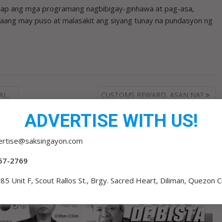
 Yap ang mga programang nagbibigay-ginhawa at pag-asa,
alaang may puso at malasakit ang siyang tunay na pundasyon ng
AL,
CUSTOMS REWARD, ASAN NA?
ADVERTISE WITH US!
ertise@saksingayon.com
57-2769
85 Unit F, Scout Rallos St., Brgy. Sacred Heart, Diliman, Quezon C