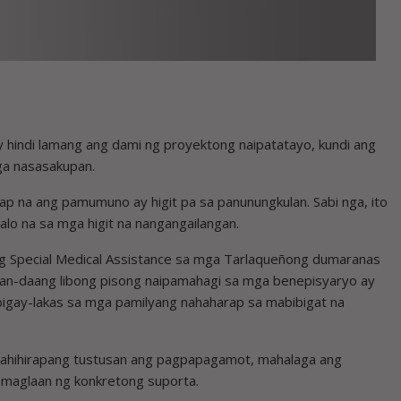
 hindi lamang ang dami ng proyektong naipatatayo, kundi ang
ga nasasakupan.
 Yap na ang pamumuno ay higit pa sa panunungkulan. Sabi nga, ito
lo na sa mga higit na nangangailangan.
ng Special Medical Assistance sa mga Tarlaqueñong dumaranas
an-daang libong pisong naipamahagi sa mga benepisyaryo ay
ibigay-lakas sa mga pamilyang nahaharap sa mabibigat na
 nahihirapang tustusan ang pagpapagamot, mahalaga ang
 maglaan ng konkretong suporta.