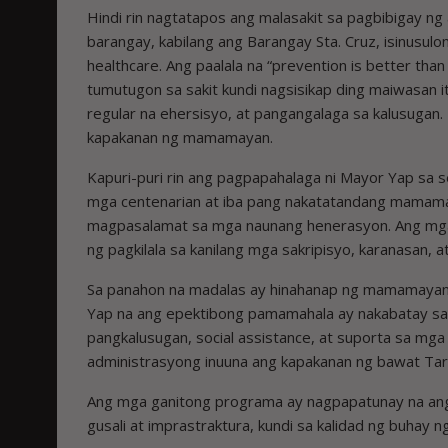
Hindi rin nagtatapos ang malasakit sa pagbibigay ng
barangay, kabilang ang Barangay Sta. Cruz, isinusu
healthcare. Ang paalala na “prevention is better th
tumutugon sa sakit kundi nagsisikap ding maiwasan
regular na ehersisyo, at pangangalaga sa kalusuga
kapakanan ng mamamayan.
Kapuri-puri rin ang pagpapahalaga ni Mayor Yap sa se
mga centenarian at iba pang nakatatandang mamama
magpasalamat sa mga naunang henerasyon. Ang mga in
ng pagkilala sa kanilang mga sakripisyo, karanasan,
Sa panahon na madalas ay hinahanap ng mamamayan an
Yap na ang epektibong pamamahala ay nakabatay sa 
pangkalusugan, social assistance, at suporta sa mga
administrasyong inuuna ang kapakanan ng bawat Tar
Ang mga ganitong programa ay nagpapatunay na ang 
gusali at imprastraktura, kundi sa kalidad ng buhay