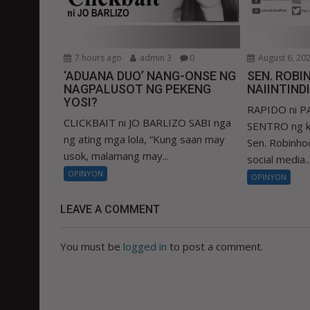
7 hours ago
admin 3
0
August 6, 20
‘ADUANA DUO’ NANG-ONSE NG
SEN. ROBIN
NAGPALUSOT NG PEKENG
NAIINTIND
YOSI?
RAPIDO ni 
CLICKBAIT ni JO BARLIZO SABI nga
SENTRO ng k
ng ating mga lola, “Kung saan may
Sen. Robinhoo
usok, malamang may...
social media..
OPINYON
OPINYON
LEAVE A COMMENT
You must be
logged in
to post a comment.