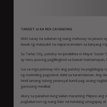
TARGET ni KA REX CAYANONG
ANG tunay na sukatan ng isang mahusay na pinuno ay
lawak ng malasakit na naipararamdam sa kanyang m
Sa Tarlac City, patuloy na ipinakikita ni Mayor Susan
ay taos-pusong paglilingkod sa bawat mamamayan, la
Isa sa mga patunay nito ang patuloy na pagbibigay 
ng matinding pagsubok dahil sa karamdaman. Ang da
hindi lamang tulong pinansyal kundi pag-asang nagb
gastusing medikal.
Aba’y sa panahon kung kailan maraming Pilipino ang
pagkakaroon ng isang lider na handang umagapay at