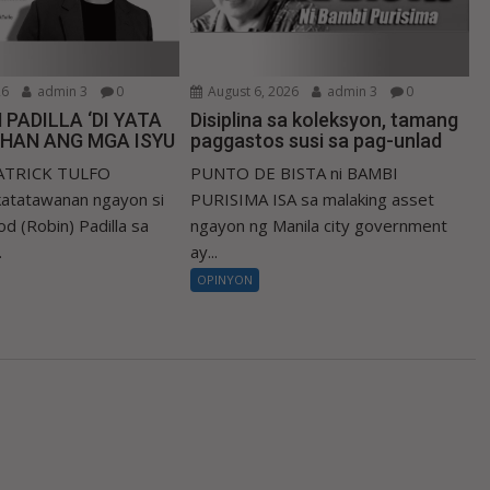
26
admin 3
0
August 6, 2026
admin 3
0
 PADILLA ‘DI YATA
Disiplina sa koleksyon, tamang
IHAN ANG MGA ISYU
paggastos susi sa pag-unlad
PATRICK TULFO
PUNTO DE BISTA ni BAMBI
atatawanan ngayon si
PURISIMA ISA sa malaking asset
d (Robin) Padilla sa
ngayon ng Manila city government
.
ay...
OPINYON