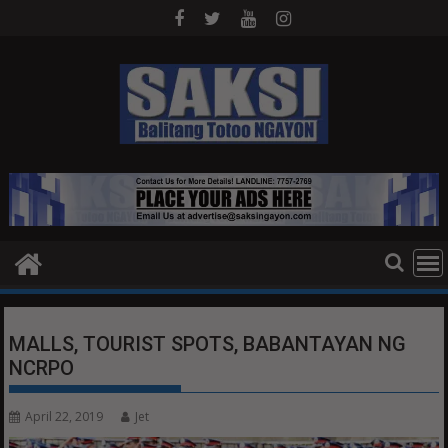
Skip
to
content
MALLS, TOURIST SPOTS, BABANTAYAN NG
NCRPO
April 22, 2019
Jet