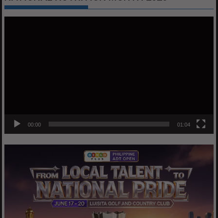
Video
Player
00:00
01:04