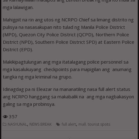
mga lalawigan.
Mahigpit na rin ang utos ng NCRPO Chief sa limang distrito ng
pulisya na nasasakupan nito tulad ng Manila Police District
(MPD), Quezon City Police District (QCPD), Northern Police
District (NPD), Southern Police District SPD) at Eastern Police
District (EPD).
Makikipagtulungan ang mga itatalagang police personnel sa
mga kasalukuyang checkpoints para mapigilan ang anumang
tangka ng mga kriminal na grupo.
Idinagdag pa ni Eleazar na mananatiling nasa full alert status
ang NCRPO hanggang sa makabalik na ang mga nagbakasyon
galing sa mga probinsya.
357
,
,
NASYUNAL
NEWS BREAK
full alert
mall. tourist spots