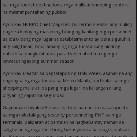
sa mga tourist destinations, mga malls at shopping centers
na malimit puntahan ng publiko.
Ayon kay NCRPO Chief Maj. Gen. Guillermo Eleazar ang muling
pagde-deploy ng maraming bilang ng kanilang mga personnel
sa iba’t-ibang mga lugar at establisimyento ay para siguruhin
ang kaligtasan, hindi lamang ng mga turista kung hindi ng
publiko sa pangkalahatan, para hindi mabiktima ng mga
kawatan ngayong summer season.
Ayon kay Eleazar sa pagtatapos ng Holy Week, asahan na ang
pagdagsa ng mga turista sa Metro Manila, partikular sa mga
shopping malls at iba pang mga lugar, na kailangan nilang
bigyan ng sapat na seguridad.
Gayunman tiniyak ni Eleazar na hindi naman ito makaaapekto
sa mga nakatalagang security personnel ng PNP sa mga
terminals, paliparan at pantalan na nagbabantay naman sa
kaligtasan ng mga libu-libong bakasyunista na magsisibalikan
sa Kamaynilaan matapos ang Lenten break ng mga ito mula sa