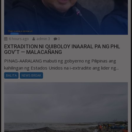
6 hours ago
admin 3
0
EXTRADITION NI QUIBOLOY INAARAL PA NG PHL
GOV’T — MALACAÑANG
PINAG-AARALANG mabuti ng gobyerno ng Pilipinas ang
kahilingan ng Estados Unidos na i-extradite ang lider ng...
BALITA
NEWS BREAK