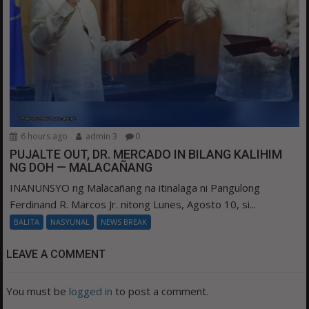
6 hours ago
admin 3
0
PUJALTE OUT, DR. MERCADO IN BILANG KALIHIM
NG DOH — MALACAÑANG
INANUNSYO ng Malacañang na itinalaga ni Pangulong
Ferdinand R. Marcos Jr. nitong Lunes, Agosto 10, si...
BALITA
NASYUNAL
NEWS BREAK
LEAVE A COMMENT
You must be
logged in
to post a comment.