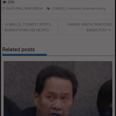
290
,
,
NASYUNAL
NEWS BREAK
COMELEC
overseas absentee voting
Post
MALLS, TOURIST SPOTS,
PAANO KIKITA NGAYONG
navigation
BABANTAYAN NG NCRPO
BAKASYON?
Related posts