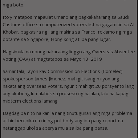
mga boto.
Ito’y matapos mapaulat umano ang pagkakaharang sa Saudi
Customs office sa computerized voters list na gagamitin sa Al
Khobar, pagkasira ng ilang makina sa France, reklamo ng mga
botante sa Singapore, Hong kong at iba pang lugar.
Nagsimula na noong nakaraang linggo ang Overseas Absentee
Voting (OAV) at magtatapos sa Mayo 13, 2019
Samantala, ayon kay Commission on Elections (Comelec)
spokesperson James Jimenez, mahigit isang milyon ang
nakatalang overseas voters, ngunit mahigit 20 porsyento lang
ang aktibong lumalahok sa proseso ng halalan, lalo na kapag
midterm elections lamang.
Dagdag pa nito na kanila nang tinutugunan ang mga problema
at biniberepika na rin ng poll body ang iba pang report na
natanggap ukol sa aberya mula sa iba pang bansa.