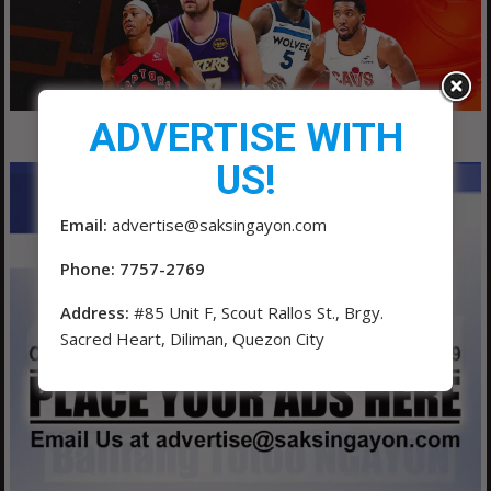
ADVERTISE WITH
US!
Email:
advertise@saksingayon.com
Phone: 7757-2769
Address:
#85 Unit F, Scout Rallos St., Brgy.
Sacred Heart, Diliman, Quezon City