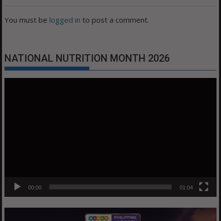
You must be
logged in
to post a comment.
NATIONAL NUTRITION MONTH 2026
Video
Player
00:00
01:04