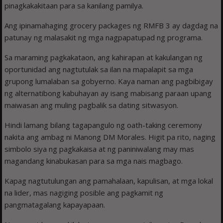
pinagkakakitaan para sa kanilang pamilya.
Ang ipinamahaging grocery packages ng RMFB 3 ay dagdag na
patunay ng malasakit ng mga nagpapatupad ng programa.
Sa maraming pagkakataon, ang kahirapan at kakulangan ng
oportunidad ang nagtutulak sa ilan na mapalapit sa mga
grupong lumalaban sa gobyerno. Kaya naman ang pagbibigay
ng alternatibong kabuhayan ay isang mabisang paraan upang
maiwasan ang muling pagbalik sa dating sitwasyon.
Hindi lamang bilang tagapangulo ng oath-taking ceremony
nakita ang ambag ni Manong DM Morales. Higit pa rito, naging
simbolo siya ng pagkakaisa at ng paniniwalang may mas
magandang kinabukasan para sa mga nais magbago.
Kapag nagtutulungan ang pamahalaan, kapulisan, at mga lokal
na lider, mas nagiging posible ang pagkamit ng
pangmatagalang kapayapaan.