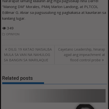
Nararapat lamang kilalanin ang mga pagsisikap nina Darrel
“Manong DM” Morales, PMAJ Marlon Landong, at PLTCOL
Edilmar G. Alviar sa pagsusulong ng pagkakaisa at kaunlaran sa
kanilang lugar.
349
OPINYON
Post
DILG: 19 KATAO NAISALBA
Cayetano Leadership, hinarap
navigation
MULA SA VAN NA NAHULOG
agad ang impeachment at
SA BANGIN SA MARILAQUE
flood control probe
Related posts