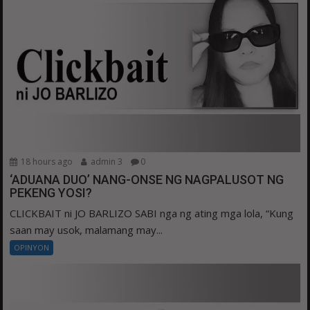
18 hours ago
admin 3
0
‘ADUANA DUO’ NANG-ONSE NG NAGPALUSOT NG
PEKENG YOSI?
CLICKBAIT ni JO BARLIZO SABI nga ng ating mga lola, “Kung
saan may usok, malamang may...
OPINYON