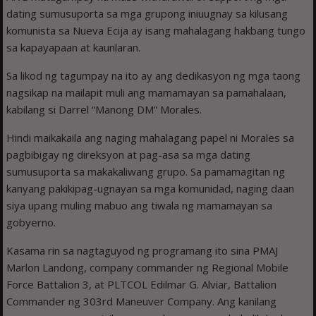
dating sumusuporta sa mga grupong iniuugnay sa kilusang
komunista sa Nueva Ecija ay isang mahalagang hakbang tungo
sa kapayapaan at kaunlaran.
Sa likod ng tagumpay na ito ay ang dedikasyon ng mga taong
nagsikap na mailapit muli ang mamamayan sa pamahalaan,
kabilang si Darrel “Manong DM” Morales.
Hindi maikakaila ang naging mahalagang papel ni Morales sa
pagbibigay ng direksyon at pag-asa sa mga dating
sumusuporta sa makakaliwang grupo. Sa pamamagitan ng
kanyang pakikipag-ugnayan sa mga komunidad, naging daan
siya upang muling mabuo ang tiwala ng mamamayan sa
gobyerno.
Kasama rin sa nagtaguyod ng programang ito sina PMAJ
Marlon Landong, company commander ng Regional Mobile
Force Battalion 3, at PLTCOL Edilmar G. Alviar, Battalion
Commander ng 303rd Maneuver Company. Ang kanilang