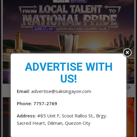
ADVERTISE WITH
US!
Email:
advertise@saksingayon.com
Phone: 7757-2769
Address:
#85 Unit F, Scout Rallos St., Brgy.
Sacred Heart, Diliman, Quezon City