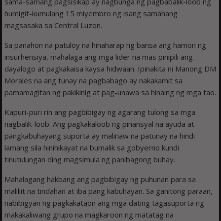
sama-samang pagsisikap ay nagbunga ng pagbabalik-loob ng
humigit-kumulang 15 miyembro ng isang samahang
magsasaka sa Central Luzon.
Sa panahon na patuloy na hinaharap ng bansa ang hamon ng
insurhensiya, mahalaga ang mga lider na mas pinipili ang
dayalogo at pagkakaisa kaysa hidwaan. Ipinakita ni Manong DM
Morales na ang tunay na pagbabago ay nakakamit sa
pamamagitan ng pakikinig at pag-unawa sa hinaing ng mga tao.
Kapuri-puri rin ang pagbibigay ng agarang tulong sa mga
nagbalik-loob. Ang pagkakaloob ng pinansyal na ayuda at
pangkabuhayang suporta ay malinaw na patunay na hindi
lamang sila hinihikayat na bumalik sa gobyerno kundi
tinutulungan ding magsimula ng panibagong buhay.
Mahalagang hakbang ang pagbibigay ng puhunan para sa
maliliit na tindahan at iba pang kabuhayan. Sa ganitong paraan,
nabibigyan ng pagkakataon ang mga dating tagasuporta ng
makakaliwang grupo na magkaroon ng matatag na