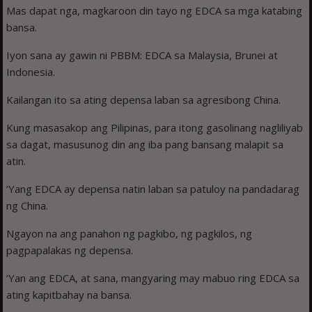
Mas dapat nga, magkaroon din tayo ng EDCA sa mga katabing
bansa.
Iyon sana ay gawin ni PBBM: EDCA sa Malaysia, Brunei at
Indonesia.
Kailangan ito sa ating depensa laban sa agresibong China.
Kung masasakop ang Pilipinas, para itong gasolinang nagliliyab
sa dagat, masusunog din ang iba pang bansang malapit sa
atin.
‘Yang EDCA ay depensa natin laban sa patuloy na pandadarag
ng China.
Ngayon na ang panahon ng pagkibo, ng pagkilos, ng
pagpapalakas ng depensa.
‘Yan ang EDCA, at sana, mangyaring may mabuo ring EDCA sa
ating kapitbahay na bansa.