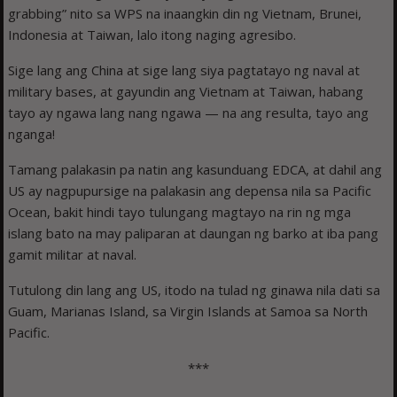
grabbing” nito sa WPS na inaangkin din ng Vietnam, Brunei,
Indonesia at Taiwan, lalo itong naging agresibo.
Sige lang ang China at sige lang siya pagtatayo ng naval at
military bases, at gayundin ang Vietnam at Taiwan, habang
tayo ay ngawa lang nang ngawa — na ang resulta, tayo ang
nganga!
Tamang palakasin pa natin ang kasunduang EDCA, at dahil ang
US ay nagpupursige na palakasin ang depensa nila sa Pacific
Ocean, bakit hindi tayo tulungang magtayo na rin ng mga
islang bato na may paliparan at daungan ng barko at iba pang
gamit militar at naval.
Tutulong din lang ang US, itodo na tulad ng ginawa nila dati sa
Guam, Marianas Island, sa Virgin Islands at Samoa sa North
Pacific.
***