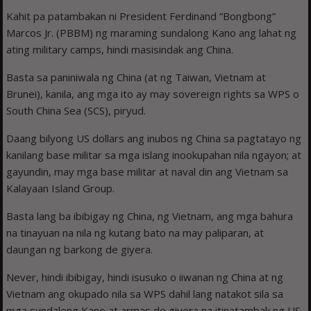
Kahit pa patambakan ni President Ferdinand “Bongbong”
Marcos Jr. (PBBM) ng maraming sundalong Kano ang lahat ng
ating military camps, hindi masisindak ang China.
Basta sa paniniwala ng China (at ng Taiwan, Vietnam at
Brunei), kanila, ang mga ito ay may sovereign rights sa WPS o
South China Sea (SCS), piryud.
Daang bilyong US dollars ang inubos ng China sa pagtatayo ng
kanilang base militar sa mga islang inookupahan nila ngayon; at
gayundin, may mga base militar at naval din ang Vietnam sa
Kalayaan Island Group.
Basta lang ba ibibigay ng China, ng Vietnam, ang mga bahura
na tinayuan na nila ng kutang bato na may paliparan, at
daungan ng barkong de giyera.
Never, hindi ibibigay, hindi isusuko o iiwanan ng China at ng
Vietnam ang okupado nila sa WPS dahil lang natakot sila sa
mga sundalong Kano at armas de giyera na itinatambak ng US