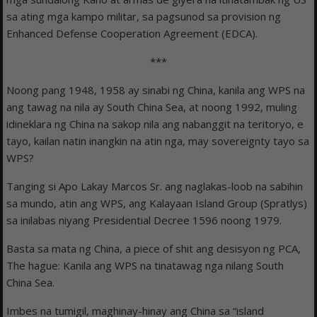
sa ating mga kampo militar, sa pagsunod sa provision ng
Enhanced Defense Cooperation Agreement (EDCA).
***
Noong pang 1948, 1958 ay sinabi ng China, kanila ang WPS na
ang tawag na nila ay South China Sea, at noong 1992, muling
idineklara ng China na sakop nila ang nabanggit na teritoryo, e
tayo, kailan natin inangkin na atin nga, may sovereignty tayo sa
WPS?
Tanging si Apo Lakay Marcos Sr. ang naglakas-loob na sabihin
sa mundo, atin ang WPS, ang Kalayaan Island Group (Spratlys)
sa inilabas niyang Presidential Decree 1596 noong 1979.
Basta sa mata ng China, a piece of shit ang desisyon ng PCA,
The hague: Kanila ang WPS na tinatawag nga nilang South
China Sea.
Imbes na tumigil, maghinay-hinay ang China sa “island