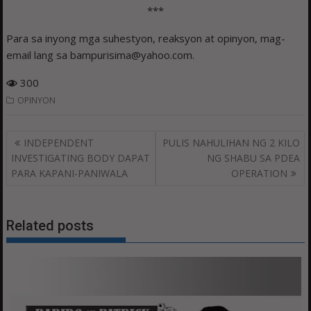
***
Para sa inyong mga suhestyon, reaksyon at opinyon, mag-
email lang sa bampurisima@yahoo.com.
300
OPINYON
Post
INDEPENDENT
PULIS NAHULIHAN NG 2 KILO
navigation
INVESTIGATING BODY DAPAT
NG SHABU SA PDEA
PARA KAPANI-PANIWALA
OPERATION
Related posts