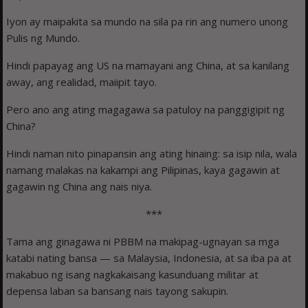
Iyon ay maipakita sa mundo na sila pa rin ang numero unong
Pulis ng Mundo.
Hindi papayag ang US na mamayani ang China, at sa kanilang
away, ang realidad, maiipit tayo.
Pero ano ang ating magagawa sa patuloy na panggigipit ng
China?
Hindi naman nito pinapansin ang ating hinaing: sa isip nila, wala
namang malakas na kakampi ang Pilipinas, kaya gagawin at
gagawin ng China ang nais niya.
***
Tama ang ginagawa ni PBBM na makipag-ugnayan sa mga
katabi nating bansa — sa Malaysia, Indonesia, at sa iba pa at
makabuo ng isang nagkakaisang kasunduang militar at
depensa laban sa bansang nais tayong sakupin.