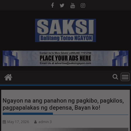
Skip
to
content
Ngayon na ang panahon ng pagkibo, pagkilos,
pagpapalakas ng depensa, Bayan ko!
May 17, 2026
admin 3