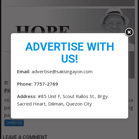
ADVERTISE WITH
US!
Email:
advertise@saksingayon.com
7 hours ago
admin 3
0
Phone: 7757-2769
PANANAMPALATAYA
Address:
#85 Unit F, Scout Rallos St., Brgy.
HOPE ni GUILLER VALENCIA “SAPAGKAT nabubuhay tayo sa
Sacred Heart, Diliman, Quezon City
pamamagitan ng pananampalataya, hindi sa pamamagitan ng
paningin,”...
OPINYON
LEAVE A COMMENT