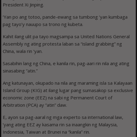
President Xi Jinping.
‘Yan po ang totoo, pande-ewang sa tumbong ‘yan kumbaga
pag tayo’y nauupo sa trono ng kubeta.
Kahit ilang ulit pa tayo magsampa sa United Nations General
Assembly ng ating protesta laban sa “island grabbing” ng
China, wala rin ‘yan.
Sasabihin lang ng China, e kanila rin, pag-aari rin nila ang ating
sinasabing “atin.”
Ang katunayan, okupado na nila ang maraming isla sa Kalayaan
Island Group (KIG) at ilang lugar pang sumasakop sa exclusive
economic zone (EEZ) na sabi ng Permanent Court of
Arbitration (PCA) ay “atin” daw.
E, ayon sa pag-aaral ng mga experto sa international law,
‘yang ating EEZ ay kasama rin sa inaangkin ng Malaysia,
Indonesia, Taiwan at Brunei na “kanila” rin.