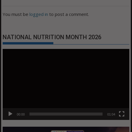
You must be
logged in
to post a comment.
NATIONAL NUTRITION MONTH 2026
Video
Player
00:00
01:04