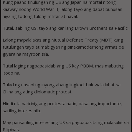
Kung paano tinulungan ng US ang Japan na mortal nitong
kaaway noong World War II, lalong tayo ang dapat buhusan
niya ng todong tulong militar at naval.
Tutal, sabi ng US, tayo ang kanilang Brown Brothers sa Pacific.
Lalong mapalalakas ang Mutual Defense Treaty (MDT) kung
tutulungan tayo at mabigyan ng pinakamodernong armas de
giyera na mayroon sila.
Tutal laging nagpapasiklab ang US kay PBBM, mas mabuting
itodo na.
Tulad ng nasabi ng inyong abang lingkod, balewala lahat sa
China ang ating diplomatic protest.
Hindi nila naririnig ang protesta natin, basa ang importante,
sariling interes nila.
May pansariling interes ang US sa pagpapakita ng malasakit sa
Pilipinas.