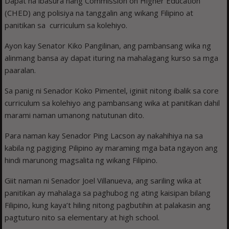
Dapat na ibasura nang Commission on Higher Education
(CHED) ang polisiya na tanggalin ang wikang Filipino at
panitikan sa curriculum sa kolehiyo.
Ayon kay Senator Kiko Pangilinan, ang pambansang wika ng
alinmang bansa ay dapat ituring na mahalagang kurso sa mga
paaralan.
Sa panig ni Senador Koko Pimentel, iginiit nitong ibalik sa core
curriculum sa kolehiyo ang pambansang wika at panitikan dahil
marami naman umanong natutunan dito.
Para naman kay Senador Ping Lacson ay nakahihiya na sa
kabila ng pagiging Pilipino ay maraming mga bata ngayon ang
hindi marunong magsalita ng wikang Filipino.
Giit naman ni Senador Joel Villanueva, ang sariling wika at
panitikan ay mahalaga sa paghubog ng ating kaisipan bilang
Filipino, kung kaya’t hiling nitong pagbutihin at palakasin ang
pagtuturo nito sa elementary at high school.