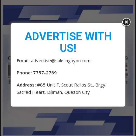
ADVERTISE WITH
US!
Email:
advertise@saksingayon.com
Phone: 7757-2769
Address:
#85 Unit F, Scout Rallos St., Brgy.
Sacred Heart, Diliman, Quezon City