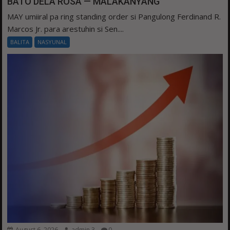
BATO DELA ROSA — MALAKANYANG
MAY umiiral pa ring standing order si Pangulong Ferdinand R.
Marcos Jr. para arestuhin si Sen....
BALITA
NASYUNAL
August 6, 2026
admin 3
0