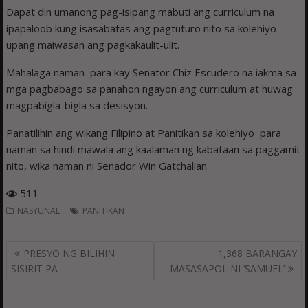
Dapat din umanong pag-isipang mabuti ang curriculum na
ipapaloob kung isasabatas ang pagtuturo nito sa kolehiyo
upang maiwasan ang pagkakaulit-ulit.
Mahalaga naman para kay Senator Chiz Escudero na iakma sa
mga pagbabago sa panahon ngayon ang curriculum at huwag
magpabigla-bigla sa desisyon.
Panatilihin ang wikang Filipino at Panitikan sa kolehiyo para
naman sa hindi mawala ang kaalaman ng kabataan sa paggamit
nito, wika naman ni Senador Win Gatchalian.
511
NASYUNAL
PANITIKAN
Post
PRESYO NG BILIHIN
1,368 BARANGAY
navigation
SISIRIT PA
MASASAPOL NI ‘SAMUEL’