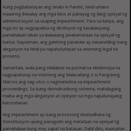
Kung pagbabatayan ang sinabi ni Panelo, hindi umano
maaaring ihiwalay ang mga kilos at pahayag ng ilang opisyal ng
administrasyon sa usaping impeachment. Para sa kanya, ang
mga ito ay nagpapakita ng direksyon ng kasalukuyang
pamahalaan laban sa ikalawang pinakamataas na opisyal ng
bansa. Gayunman, ang ganitong pananaw ay nananatiling isang
alegasyon na hindi pa napatutunayan sa anomang legal na
proseso.
Samantala, wala pang inilalabas na pormal na ebidensiya na
nagpapatunay na mismong ang Malacañang o si Pangulong
Marcos ang nag-utos o nagmaniobra sa impeachment
proceedings. Sa isang demokratikong sistema, mahalagang
maiba ang mga alegasyon at opinyon sa mga napatunayang
katotohanan.
Ang impeachment ay isang prosesong itinatadhana ng
Konstitusyon upang panagutin ang matataas na opisyal ng
pamahalaan kung may sapat na batayan. Dahil dito, inaasahan