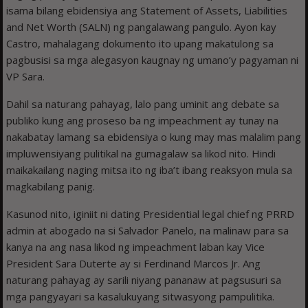
isama bilang ebidensiya ang Statement of Assets, Liabilities
and Net Worth (SALN) ng pangalawang pangulo. Ayon kay
Castro, mahalagang dokumento ito upang makatulong sa
pagbusisi sa mga alegasyon kaugnay ng umano’y pagyaman ni
VP Sara.
Dahil sa naturang pahayag, lalo pang uminit ang debate sa
publiko kung ang proseso ba ng impeachment ay tunay na
nakabatay lamang sa ebidensiya o kung may mas malalim pang
impluwensiyang pulitikal na gumagalaw sa likod nito. Hindi
maikakailang naging mitsa ito ng iba’t ibang reaksyon mula sa
magkabilang panig.
Kasunod nito, iginiit ni dating Presidential legal chief ng PRRD
admin at abogado na si Salvador Panelo, na malinaw para sa
kanya na ang nasa likod ng impeachment laban kay Vice
President Sara Duterte ay si Ferdinand Marcos Jr. Ang
naturang pahayag ay sarili niyang pananaw at pagsusuri sa
mga pangyayari sa kasalukuyang sitwasyong pampulitika.