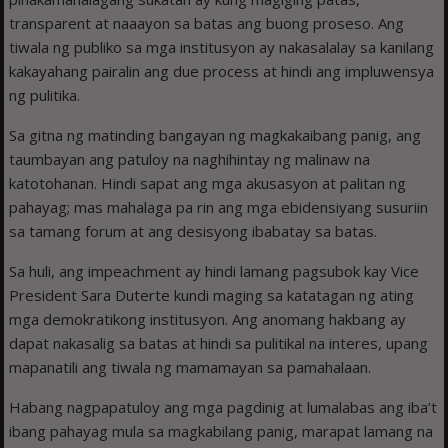
transparent at naaayon sa batas ang buong proseso. Ang
tiwala ng publiko sa mga institusyon ay nakasalalay sa kanilang
kakayahang pairalin ang due process at hindi ang impluwensya
ng pulitika.
Sa gitna ng matinding bangayan ng magkakaibang panig, ang
taumbayan ang patuloy na naghihintay ng malinaw na
katotohanan. Hindi sapat ang mga akusasyon at palitan ng
pahayag; mas mahalaga pa rin ang mga ebidensiyang susuriin
sa tamang forum at ang desisyong ibabatay sa batas.
Sa huli, ang impeachment ay hindi lamang pagsubok kay Vice
President Sara Duterte kundi maging sa katatagan ng ating
mga demokratikong institusyon. Ang anomang hakbang ay
dapat nakasalig sa batas at hindi sa pulitikal na interes, upang
mapanatili ang tiwala ng mamamayan sa pamahalaan.
Habang nagpapatuloy ang mga pagdinig at lumalabas ang iba’t
ibang pahayag mula sa magkabilang panig, marapat lamang na