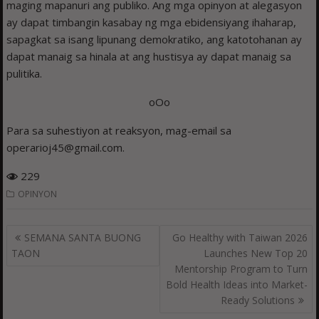
maging mapanuri ang publiko. Ang mga opinyon at alegasyon
ay dapat timbangin kasabay ng mga ebidensiyang ihaharap,
sapagkat sa isang lipunang demokratiko, ang katotohanan ay
dapat manaig sa hinala at ang hustisya ay dapat manaig sa
pulitika.
oOo
Para sa suhestiyon at reaksyon, mag-email sa
operarioj45@gmail.com.
229
OPINYON
Post
SEMANA SANTA BUONG
Go Healthy with Taiwan 2026
navigation
TAON
Launches New Top 20
Mentorship Program to Turn
Bold Health Ideas into Market-
Ready Solutions