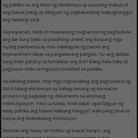
ng publiko na ang lahat ng ebidensiya ay susuriing mabuti at
ang bawat panig ay bibigyan ng pagkakataong maipagtanggol
ang kanilang sarili.
Gayunpaman, hindi rin maiiwasang magkaroon ng pagdududa
ang ilan kung bakit sa panahong umiinit ang iba pang mga
isyung pambansa ay mas nabibigyan ng pansin ang
impeachment laban sa pangalawang pangulo. Ito ang dahilan
kung bakit patuloy na lumalakas ang iba’t ibang haka-haka at
pagsusuri mula sa mga personalidad sa pulitika.
Sa kabilang banda, may mga nagsasabing ang pagsasama ng
SALN bilang ebidensiya ay bahagi lamang ng normal na
proseso ng pagkalap ng dokumento sa anomang
imbestigasyon. Para sa kanila, hindi dapat agad bigyan ng
kulay pulitika ang bawat hakbang hangga’t wala pang pinal na
pasya ang kinauukulang institusyon.
Anoman ang tunay na motibo ng bawat kampo, ang
pinakamahalagang sukatan ay kung magiging patas,