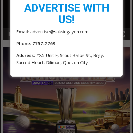
ADVERTISE WITH
US!
Email:
advertise@saksingayon.com
00:00
01:04
Phone: 7757-2769
Address:
#85 Unit F, Scout Rallos St., Brgy.
Sacred Heart, Diliman, Quezon City