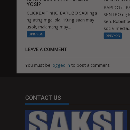
YOSI?
RAPIDO ni 
CLICKBAIT ni JO BARLIZO SABI nga
SENTRO ng k
ng ating mga lola, “Kung saan may
Sen. Robinhoo
usok, malamang may...
social media..
OPINYON
OPINYON
LEAVE A COMMENT
You must be
logged in
to post a comment.
CONTACT US