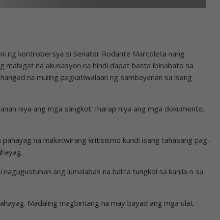
umani ng kontrobersya si Senator Rodante Marcoleta nang
g mabigat na akusasyon na hindi dapat basta ibinabato sa
hahangad na muling pagkatiwalaan ng sambayanan sa isang
alanan niya ang mga sangkot. Iharap niya ang mga dokumento.
a pahayag na makatwirang kritisismo kundi isang tahasang pag-
ahayag.
 nagugustuhan ang lumalabas na balita tungkol sa kanila o sa
mahayag. Madaling magbintang na may bayad ang mga ulat.