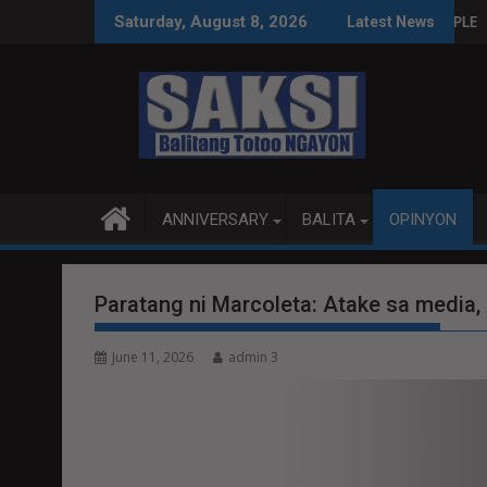
Skip
INAS SA WPS O MAGBITIW
T SA KONGRESO NA SUSPENDIHIN IMPLEMENTASYON NG RPVARA
PUBLIKO HINIKAYAT 
Saturday, August 8, 2026
Latest News
to
content
ANNIVERSARY
BALITA
OPINYON
Paratang ni Marcoleta: Atake sa media
June 11, 2026
admin 3