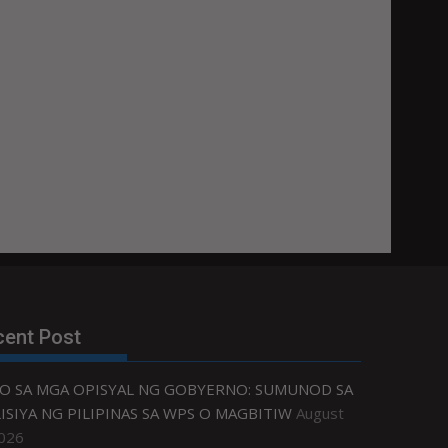
cent Post
O SA MGA OPISYAL NG GOBYERNO: SUMUNOD SA
ISIYA NG PILIPINAS SA WPS O MAGBITIW
August
2026