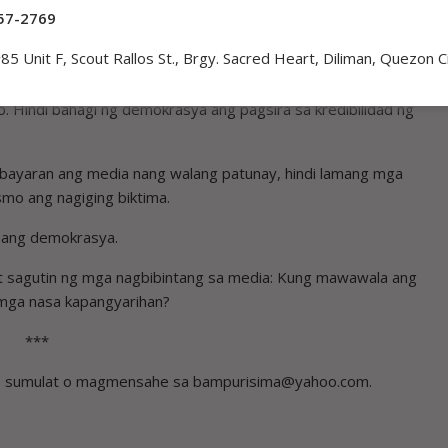
57-2769
ismo. Paninira ito.
85 Unit F, Scout Rallos St., Brgy. Sacred Heart, Diliman, Quezon C
, dapat siyang magsalita batay sa ebidensya at hindi sa mga
 na pagkakahati-hati. Ang mga mamamahayag ay may tungkuling
. Hindi bahagi ng demokrasya ang pagsira sa kredibilidad ng
ang bayaran ang media nang walang patunay, hindi lamang mga
o ang nagiging biktima.
o ang demokrasya.
at sagutin ng mga nagbibintang sa media: Kung mawawala ang
mga nasa kapangyarihan?
***
on, sumulat o magmensahe sa bampurisima@yahoo.com.