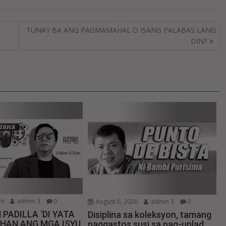
TUNAY BA ANG PAGMAMAHAL O ISANG PALABAS LANG
DIN?
26
admin 3
0
August 6, 2026
admin 3
0
 PADILLA ‘DI YATA
Disiplina sa koleksyon, tamang
IHAN ANG MGA ISYU
paggastos susi sa pag-unlad