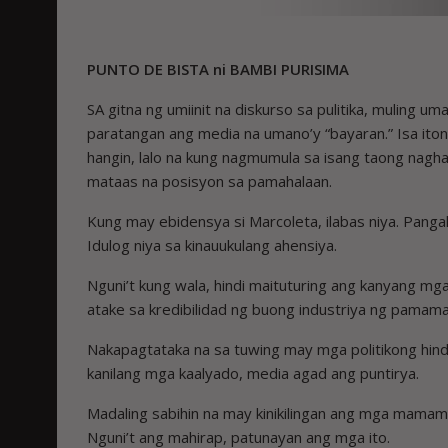
PUNTO DE BISTA ni BAMBI PURISIMA
SA gitna ng umiinit na diskurso sa pulitika, muling 
paratangan ang media na umano’y “bayaran.” Isa iton
hangin, lalo na kung nagmumula sa isang taong nag
mataas na posisyon sa pamahalaan.
Kung may ebidensya si Marcoleta, ilabas niya. Pang
Idulog niya sa kinauukulang ahensiya.
Nguni’t kung wala, hindi maituturing ang kanyang mg
atake sa kredibilidad ng buong industriya ng pamam
Nakapagtataka na sa tuwing may mga politikong hindi
kanilang mga kaalyado, media agad ang puntirya.
Madaling sabihin na may kinikilingan ang mga mama
Nguni’t ang mahirap, patunayan ang mga ito.