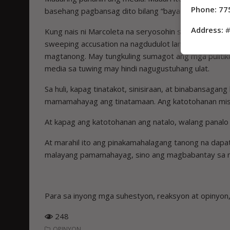
Phone: 77
basehang pagbansag dito bilang “bayaran” hindi kritis
Address:
#
Kung nais ni Marcoleta na seryosohin siya ng publiko
sweeping accusation na nagdudulot lamang ng higit
magtanong. May tungkuling sumagot ang mga pulitiko
media sa tuwing may hindi nagugustuhang ulat.
Sa huli, kapag tinatakot, sinisiraan, at binabansag
mamamahayag ang tinatamaan. Ang katotohanan mism
At kapag ang katotohanan ang natalo, walang panal
At marahil ito ang pinakamahalagang tanong na dap
malayang pamamahayag, sino ang magbabantay sa 
Para sa inyong mga suhestyon, reaksyon at opiny
248
OPINYON