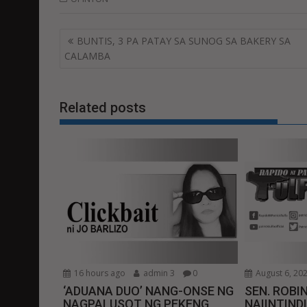
Post
BUNTIS, 3 PA PATAY SA SUNOG SA BAKERY SA
navigation
CALAMBA
Related posts
16 hours ago
admin 3
0
August 6, 20
‘ADUANA DUO’ NANG-ONSE NG
SEN. ROBIN
NAGPALUSOT NG PEKENG
NAIINTIND