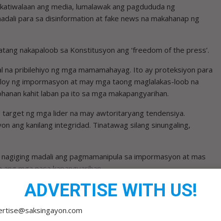
gkakatiwalaan ang media, lumalawak ang pagdududa ng
adali para sa disinformation at fake news na makahanap ng
apatang nakapaloob sa Konstitusyon ang ‘freedom of the press’.
yal na pribilehiyo ng mga mamamahayag. Ito ay proteksiyon para
aloy ng impormasyon at may mga taong maglalakas-loob na
hanan kahit laban pa ito sa mga makapangyarihan.
target ng mga lider na may awtoritaryang tendensiya.
 ang kanilang integridad. Tinatawag silang sinungaling,
as nagiging madali ang pagmamanipula sa impormasyon at mas
 ang mga nasa kapangyarihan.
ADVERTISE WITH US!
a. Hindi ito ordinaryong bangayan sa pulitika. Usapin ito ng
alaga sa demokrasya.
ertise@saksingayon.com
n. Maaari itong singilin sa pagkakamali. Ngunit ang walang