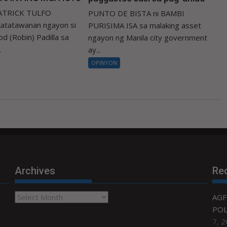
PATRICK TULFO
PUNTO DE BISTA ni BAMBI
atatawanan ngayon si
PURISIMA ISA sa malaking asset
d (Robin) Padilla sa
ngayon ng Manila city government
.
ay...
OPINYON
Archives
Re
Archives
AGF
POL
7, 