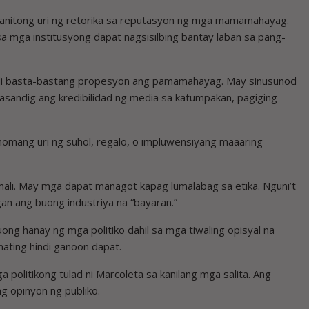
 ganitong uri ng retorika sa reputasyon ng mga mamamahayag.
 sa mga institusyong dapat nagsisilbing bantay laban sa pang-
indi basta-bastang propesyon ang pamamahayag. May sinusunod
asandig ang kredibilidad ng media sa katumpakan, pagiging
ang uri ng suhol, regalo, o impluwensiyang maaaring
ali. May mga dapat managot kapag lumalabag sa etika. Nguni’t
gan ang buong industriya na “bayaran.”
ong hanay ng mga politiko dahil sa mga tiwaling opisyal na
nating hindi ganoon dapat.
politikong tulad ni Marcoleta sa kanilang mga salita. Ang
g opinyon ng publiko.