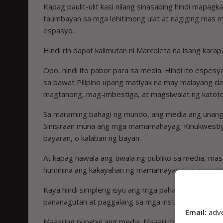
Kapag paulit-ulit kasi nilang sinasabing hindi mapa
taumbayan sa mga lehitimong ulat at nagiging mas m
espasyo.
Hindi rin dapat kalimutan ni Marcoleta na isang kar
Opo, hindi ito pabor para sa media. Hindi ito espes
sa bawat Pilipino upang matiyak na may malayang d
magtanong, mag-imbestiga, at magsiwalat ng katoto
Sa maraming bahagi ng mundo, ang media ang unang 
Sinisiraan muna ang mga mamamahayag. Kinukwestiyon
bayaran, o kalaban ng bayan.
At kapag nawala ang tiwala ng publiko sa media, m
humihina ang kakayahan ng mamamayan na panagutin
Kaya hindi simpleng isyu ang mga pahayag ni Marcolet
pananagutan at paggalang sa mga institusyong mah
Email:
adv
Maaaring punahin ang media. Maaari itong kuwestiyuni