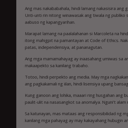
Ang mas nakababahala, hindi lamang nakasisira ang
Unti-unti rin nitong winawasak ang tiwala ng publiko
aabuso ng kapangyarihan.
Marapat lamang na paalalahanan si Marcoleta na h
itong mahigpit na pamantayan at Code of Ethics. Nak
patas, independensiya, at pananagutan.
Ang mga mamamahayag ay inaasahang umiwas sa anom
makaapekto sa kanilang trabaho.
Totoo, hindi perpekto ang media. May mga nagkakam
ang pagkakamali ng iilan, hindi lisensiya upang bansa
Kung ganoon ang lohika, maaari ring husgahan ang bu
paulit-ulit na nasasangkot sa anomalya. Nguni’t alam 
Sa katunayan, mas mataas ang responsibilidad ng mga 
kanilang mga pahayag ay may kakayahang hubugin an