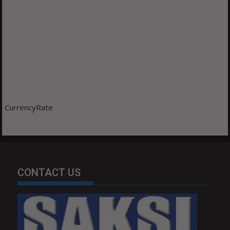
CurrencyRate
CONTACT US