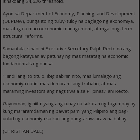
itinakdang $4,636 threshold.
Ayon sa Department of Economy, Planning, and Development
(DEPDev), bunga ito ng tuluy-tuloy na paglago ng ekonomiya,
matatag na macroeconomic management, at mga long-term
structural reforms.
Samantala, sinabi ni Executive Secretary Ralph Recto na ang
bagong katayuan ay patunay ng mas matatag na economic
fundamentals ng bansa.
“Hindi lang ito titulo. Ibig sabihin nito, mas lumalago ang
ekonomiya natin, mas dumarami ang trabaho, at mas
maraming investors ang nagtitiwala sa Pilipinas,” ani Recto.
Gayunman, iginiit niyang ang tunay na sukatan ng tagumpay ay
kung mararamdaman ng bawat pamilyang Pilipino ang pag-
unlad ng ekonomiya sa kanilang pang-araw-araw na buhay.
(CHRISTIAN DALE)