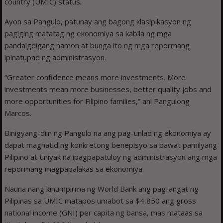
country (UMIC) status.
Ayon sa Pangulo, patunay ang bagong klasipikasyon ng
pagiging matatag ng ekonomiya sa kabila ng mga
pandaigdigang hamon at bunga ito ng mga repormang
ipinatupad ng administrasyon.
“Greater confidence means more investments. More
investments mean more businesses, better quality jobs and
more opportunities for Filipino families,” ani Pangulong
Marcos.
Binigyang-diin ng Pangulo na ang pag-unlad ng ekonomiya ay
dapat maghatid ng konkretong benepisyo sa bawat pamilyang
Pilipino at tiniyak na ipagpapatuloy ng administrasyon ang mga
repormang magpapalakas sa ekonomiya.
Nauna nang kinumpirma ng World Bank ang pag-angat ng
Pilipinas sa UMIC matapos umabot sa $4,850 ang gross
national income (GNI) per capita ng bansa, mas mataas sa