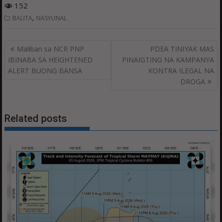
152
,
BALITA
NASYUNAL
Post
Maliban sa NCR PNP
PDEA TINIYAK MAS
navigation
IBINABA SA HEIGHTENED
PINAIGTING NA KAMPANYA
ALERT BUONG BANSA
KONTRA ILEGAL NA
DROGA
Related posts