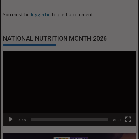
You must be
logged in
to post a comment.
NATIONAL NUTRITION MONTH 2026
Video
Player
00:00
01:04