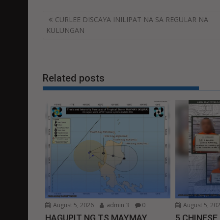
Post
CURLEE DISCAYA INILIPAT NA SA REGULAR NA
navigation
KULUNGAN
Related posts
August 5, 2026
admin 3
0
August 5, 20
HAGUPIT NG TS MAYMAY
5 CHINESE