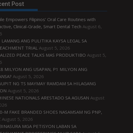
cent Post
le Empowers Filipinos’ Oral Care Routines with
ctive, Clinical-Grade, Smart Dental Tech
August 6,
6
 LAMANG ANG PULITIKA KAYSA LEGAL SA
EACHMENT TRIAL
August 5, 2026
ALIZED PEACE TALKS MAS PRODUKTIBO
August 5,
6
.8 MILYON ANG USAPAN, P1 MILYON ANG
ANSA?
August 5, 2026
UPIT NG TS MAYMAY RAMDAM SA HILAGANG
ZON
August 5, 2026
HINESE NATIONALS ARESTADO SA AGUSAN
August
2026
0-M FAKE BRANDED SHOES NASAMSAM NG PNP,
C
August 5, 2026
IBINASURA MGA PETISYON LABAN SA