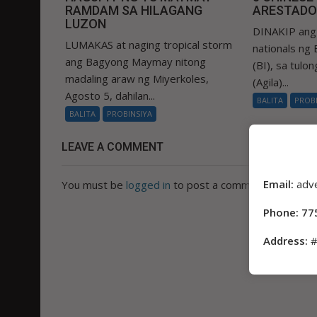
RAMDAM SA HILAGANG
ARESTADO
LUZON
DINAKIP ang 
LUMAKAS at naging tropical storm
nationals ng
ang Bagyong Maymay nitong
(BI), sa tulo
madaling araw ng Miyerkoles,
(Agila)...
Agosto 5, dahilan...
BALITA
PROB
BALITA
PROBINSIYA
LEAVE A COMMENT
Email:
adv
You must be
logged in
to post a comment.
Phone: 77
Address:
#