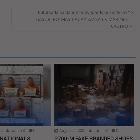
Patutsada sa dating bodyguards ni Zaldy Co ’18
BASURERO’ MAS BAGAY KAYSA EX-MARINES —
CASTRO
26
admin 3
0
August 5, 2026
admin 3
0
 NATIONALS
P700-M FAKE BRANDED SHOES