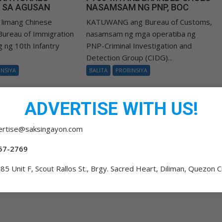
 SA AGUSAN
NASAMSAM NG PNP, BOC
limang Chinese
KATUWANG ang Bureau of Customs,
 Bureau of Immigration
nasamsam ng mga operatiba ng
ng ng 10th Infantry
PNP-Criminal Investigation and
Detection Group (CIDG)...
INSIYA
BALITA
PROBINSIYA
ADVERTISE WITH US!
ertise@saksingayon.com
57-2769
85 Unit F, Scout Rallos St., Brgy. Sacred Heart, Diliman, Quezon C