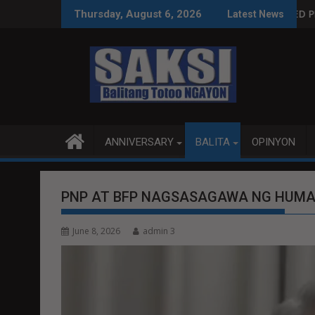
Skip
ntal Tech
SA LEGAL SA IMPEACHMENT TRIAL
LOCALIZED PEACE TALKS MAS PRODUKT
Thursday, August 6, 2026
Latest News
to
content
ANNIVERSARY
BALITA
OPINYON
PNP AT BFP NAGSASAGAWA NG HUMAN
June 8, 2026
admin 3