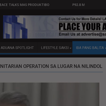
IBO
P92.8 MILYON ANG USAPAN, P1 MILYON ANG PI
ADUANA SPOTLIGHT
LIFESTYLE SAKSI
IBA PANG BALITA
ITARIAN OPERATION SA LUGAR NA NILINDOL