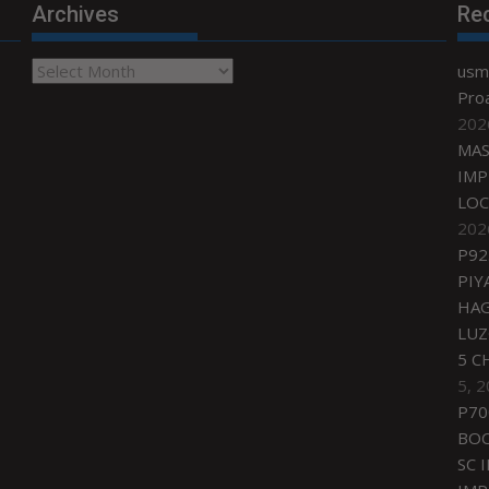
Archives
Re
Archives
usmi
Proa
202
MAS
IMP
LOC
202
P92
PIY
HAG
LU
5 C
5, 
P70
BO
SC 