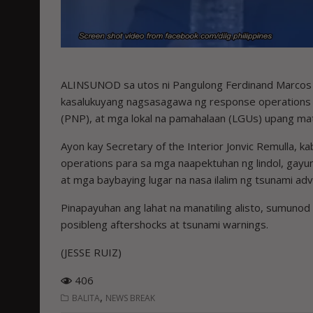
ALINSUNOD sa utos ni Pangulong Ferdinand Marcos Jr
kasalukuyang nagsasagawa ng response operations ang
(PNP), at mga lokal na pamahalaan (LGUs) upang ma
Ayon kay Secretary of the Interior Jonvic Remulla, 
operations para sa mga naapektuhan ng lindol, gayun
at mga baybaying lugar na nasa ilalim ng tsunami adv
Pinapayuhan ang lahat na manatiling alisto, sumunod
posibleng aftershocks at tsunami warnings.
(JESSE RUIZ)
406
,
BALITA
NEWS BREAK