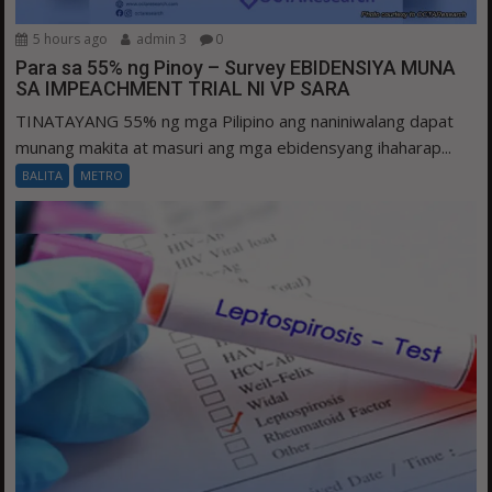
5 hours ago
admin 3
0
Para sa 55% ng Pinoy – Survey EBIDENSIYA MUNA
SA IMPEACHMENT TRIAL NI VP SARA
TINATAYANG 55% ng mga Pilipino ang naniniwalang dapat
munang makita at masuri ang mga ebidensyang ihaharap...
BALITA
METRO