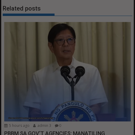
Related posts
5 hours ago
admin 3
0
PBBM SA GOV’T AGENCIES: MANATILING