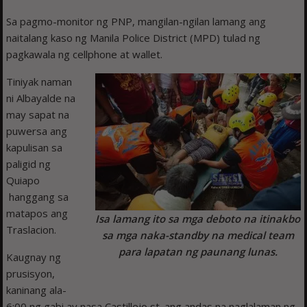
Sa pagmo-monitor ng PNP, mangilan-ngilan lamang ang
naitalang kaso ng Manila Police District (MPD) tulad ng
pagkawala ng cellphone at wallet.
Tiniyak naman
ni Albayalde na
may sapat na
puwersa ang
kapulisan sa
paligid ng
Quiapo
hanggang sa
matapos ang
Isa lamang ito sa mga deboto na itinakbo
Traslacion.
sa mga naka-standby na medical team
para lapatan ng paunang lunas.
Kaugnay ng
prusisyon,
kaninang ala-
6:00 ng gabi ay nasa Castillejo st. ang andas na naglalaman ng