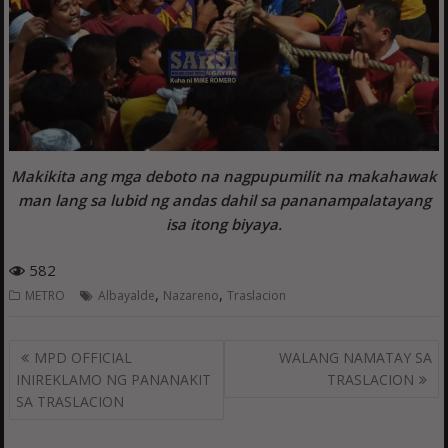
Makikita ang mga deboto na nagpupumilit na makahawak
man lang sa lubid ng andas dahil sa pananampalatayang
isa itong biyaya.
582
,
,
METRO
Albayalde
Nazareno
Traslacion
Post
MPD OFFICIAL
WALANG NAMATAY SA
navigation
INIREKLAMO NG PANANAKIT
TRASLACION
SA TRASLACION