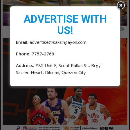
ADVERTISE WITH
US!
Email:
advertise@saksingayon.com
Phone: 7757-2769
Address:
#85 Unit F, Scout Rallos St., Brgy.
Sacred Heart, Diliman, Quezon City