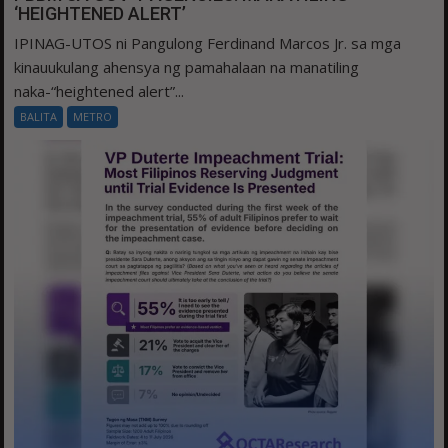
‘HEIGHTENED ALERT’
IPINAG-UTOS ni Pangulong Ferdinand Marcos Jr. sa mga
kinauukulang ahensya ng pamahalaan na manatiling
naka-“heightened alert”...
BALITA
METRO