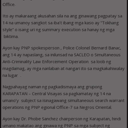
Office.
Ito ay makaraang akusahan sila na ang ginawang pagpatay sa
14 na umanoy sangkot sa iba’t ibang mga kaso ay “Tokhang
style” o isang uri ng summary execution sa hanay ng mga
biktima.
Ayon kay PNP spokesperson , Police Colonel Bernard Banac,
ang 14 ay napaslang, sa inilunsad na SACLEO o Simultaneous
Anti-Criminality Law Enforcement Operation sa loob ng
magdamag, ay mga nanlaban at nangari ito sa magkakahiwalay
na lugar .
Nagpahayag naman ng pagkadismaya ang grupong
KARAPATAN – Central Visayas sa pagkamatay ng 14 na
umano’y subject sa isinagawang simultaneous search warrant
operations ng PNP egional Office-7 sa Negros Oriental.
Ayon kay Dr. Phobe Sanchez chairperson ng Karapatan, hindi
umano makatao ang ginawa ng PNP sa mga subject ng