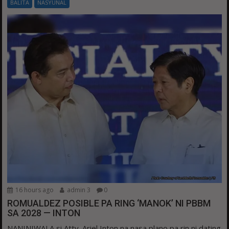
BALITA
NASYUNAL
16 hours ago
admin 3
0
ROMUALDEZ POSIBLE PA RING ‘MANOK’ NI PBBM
SA 2028 — INTON
NANINIWALA si Atty. Ariel Inton na nasa plano pa rin ni dating