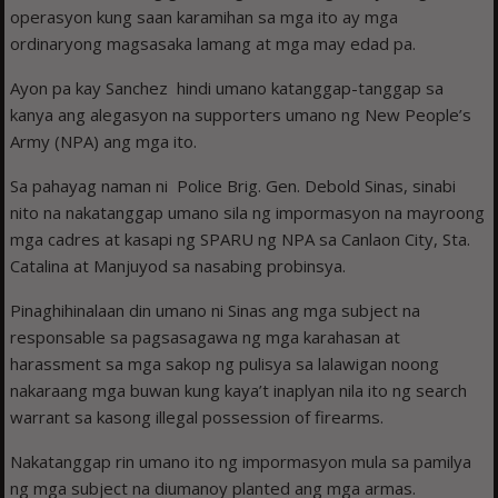
operasyon kung saan karamihan sa mga ito ay mga
ordinaryong magsasaka lamang at mga may edad pa.
Ayon pa kay Sanchez hindi umano katanggap-tanggap sa
kanya ang alegasyon na supporters umano ng New People’s
Army (NPA) ang mga ito.
Sa pahayag naman ni Police Brig. Gen. Debold Sinas, sinabi
nito na nakatanggap umano sila ng impormasyon na mayroong
mga cadres at kasapi ng SPARU ng NPA sa Canlaon City, Sta.
Catalina at Manjuyod sa nasabing probinsya.
Pinaghihinalaan din umano ni Sinas ang mga subject na
responsable sa pagsasagawa ng mga karahasan at
harassment sa mga sakop ng pulisya sa lalawigan noong
nakaraang mga buwan kung kaya’t inaplyan nila ito ng search
warrant sa kasong illegal possession of firearms.
Nakatanggap rin umano ito ng impormasyon mula sa pamilya
ng mga subject na diumanoy planted ang mga armas.