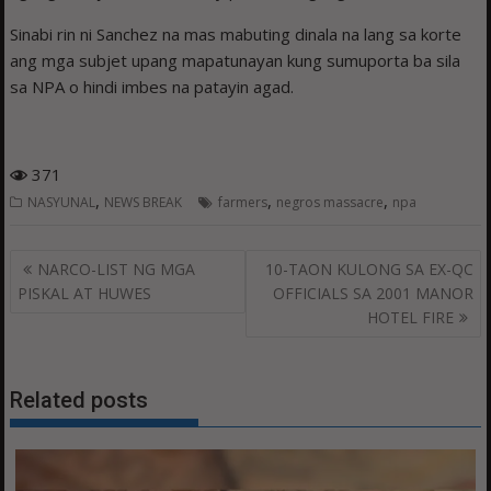
Sinabi rin ni Sanchez na mas mabuting dinala na lang sa korte
ang mga subjet upang mapatunayan kung sumuporta ba sila
sa NPA o hindi imbes na patayin agad.
371
,
,
,
NASYUNAL
NEWS BREAK
farmers
negros massacre
npa
Post
NARCO-LIST NG MGA
10-TAON KULONG SA EX-QC
navigation
PISKAL AT HUWES
OFFICIALS SA 2001 MANOR
HOTEL FIRE
Related posts