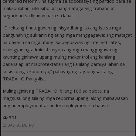
centered reform”, na tugma sa adbokasiya ng partido para sa
makabuluhan, inklusibo, at pangmatagalang trabaho at
seguridad sa lipunan para sa lahat.
“Direktang tinutugunan ng inisyatibang ito ang isa sa mga
pangunahing suliranin ng ating mga manggagawa: ang mabigat
na bayarin sa mga utang. Sa pagbawas ng interest rates,
binibigyan ng administrasyon ang mga manggagawa ng
kaunting ginhawa upang muling makontrol ang kanilang
pananalapi at maprotektahan ang kanilang pamilya laban sa
krisis pang-ekonomiya,” pahayag ng tagapagsalita ng
TRABAHO Party-list.
Muling iginiit ng TRABAHO, bilang 106 sa balota, na
magsusulong sila ng mga reporma upang lalong mabawasan
ang unemployment at underemployment sa bansa.
301
,
BALITA
METRO