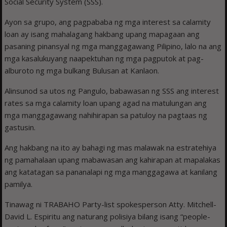
Social Security System (SSS).
Ayon sa grupo, ang pagpababa ng mga interest sa calamity
loan ay isang mahalagang hakbang upang mapagaan ang
pasaning pinansyal ng mga manggagawang Pilipino, lalo na ang
mga kasalukuyang naapektuhan ng mga pagputok at pag-
alburoto ng mga bulkang Bulusan at Kanlaon.
Alinsunod sa utos ng Pangulo, babawasan ng SSS ang interest
rates sa mga calamity loan upang agad na matulungan ang
mga manggagawang nahihirapan sa patuloy na pagtaas ng
gastusin.
Ang hakbang na ito ay bahagi ng mas malawak na estratehiya
ng pamahalaan upang mabawasan ang kahirapan at mapalakas
ang katatagan sa pananalapi ng mga manggagawa at kanilang
pamilya.
Tinawag ni TRABAHO Party-list spokesperson Atty. Mitchell-
David L. Espiritu ang naturang polisiya bilang isang “people-