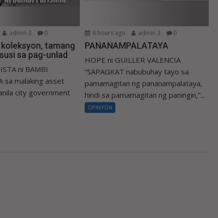
admin 3
0
8 hours ago
admin 3
0
a koleksyon, tamang
PANANAMPALATAYA
susi sa pag-unlad
HOPE ni GUILLER VALENCIA
ISTA ni BAMBI
“SAPAGKAT nabubuhay tayo sa
 sa malaking asset
pamamagitan ng pananampalataya,
nila city government
hindi sa pamamagitan ng paningin,”...
OPINYON