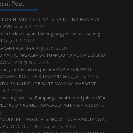
cent Post
. ROBIN PADILLA ‘DI YATA NAIINTINDIHAN ANG
 ISYU
August 6, 2026
plina sa koleksyon, tamang paggastos susi sa pag-
d
August 6, 2026
ANAMPALATAYA
August 6, 2026
O KATAO NASAGIP SA TUMAOB NA PUMP BOAT SA
AO CITY
August 6, 2026
tulong ng German expertise PNP PINALAWIG
AYAHAN KONTRA KIDNAPPING
August 6, 2026
ATAY SA LANDSLIDE SA TS MAYMAY, HABAGAT
ust 6, 2026
awan ng bakal sa Pampanga pinaiimbestigahan MGA
LEYADO NABINGI, NANLABO PANINGIN
August 6,
6
MODORE TARRIELA, SINAGOT MGA PARATANG NI
. PULONG DUTERTE
August 6, 2026