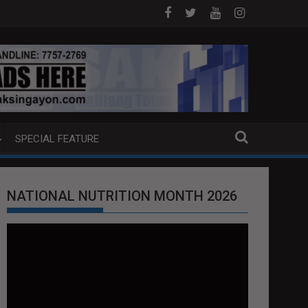
P BOAT SA DAVAO CITY
Sa tulong ng German expertise PNP PINALAWIG
SPECIAL FEATURE
NATIONAL NUTRITION MONTH 2026
Video
Player