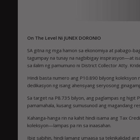
On The Level
Ni JUNEX DORONIO
SA gitna ng mga hamon sa ekonomiya at pabago-bag
tagumpay na tunay na nagbibigay inspirasyon—at isa
sa ilalim ng pamumuno ni District Collector Atty. Kri
Hindi basta numero ang P10.890 bilyong koleksyon n
dedikasyon ng isang ahensyang seryosong ginagampa
Sa target na P8.735 bilyon, ang paglampas ng higit
pamamahala, kusang sumusunod ang magandang res
Kahanga-hanga rin na kahit hindi isama ang Tax Credi
koleksyon—lampas pa rin sa inaasahan.
Ibig sabihin, hindi lamang umaasa sa teknikalidad an