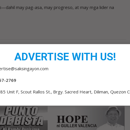
ti—dahil may pag-asa, may progreso, at may mga lider na
ASES
ANG TAPANG AY HINDI DAPAT IBINABASE SA KAMAO
ADVERTISE WITH US!
ertise@saksingayon.com
57-2769
85 Unit F, Scout Rallos St., Brgy. Sacred Heart, Diliman, Quezon C