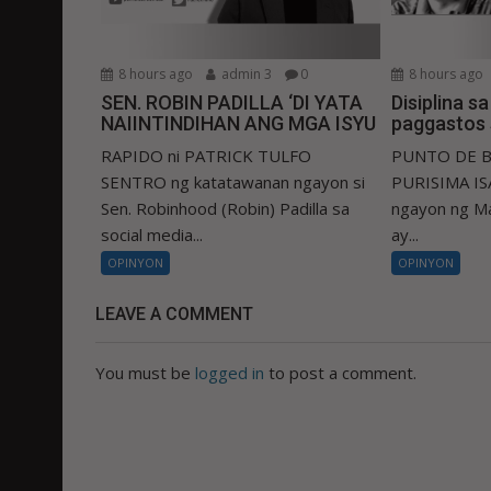
8 hours ago
admin 3
0
8 hours ago
SEN. ROBIN PADILLA ‘DI YATA
Disiplina s
NAIINTINDIHAN ANG MGA ISYU
paggastos 
RAPIDO ni PATRICK TULFO
PUNTO DE B
SENTRO ng katatawanan ngayon si
PURISIMA ISA
Sen. Robinhood (Robin) Padilla sa
ngayon ng Ma
social media...
ay...
OPINYON
OPINYON
LEAVE A COMMENT
You must be
logged in
to post a comment.