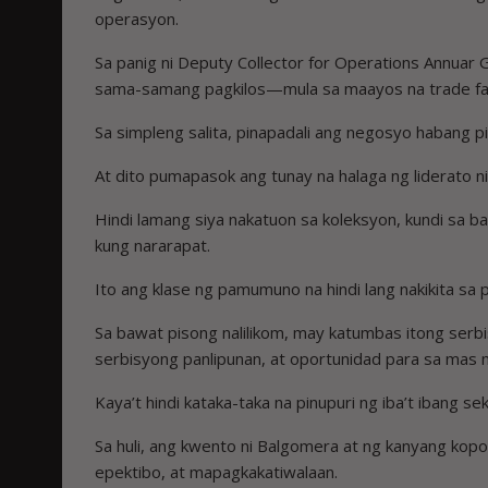
operasyon.
Sa panig ni Deputy Collector for Operations Annuar 
sama-samang pagkilos—mula sa maayos na trade faci
Sa simpleng salita, pinapadali ang negosyo habang pi
At dito pumapasok ang tunay na halaga ng liderato n
Hindi lamang siya nakatuon sa koleksyon, kundi sa 
kung nararapat.
Ito ang klase ng pamumuno na hindi lang nakikita sa
Sa bawat pisong nalilikom, may katumbas itong se
serbisyong panlipunan, at oportunidad para sa mas m
Kaya’t hindi kataka-taka na pinupuri ng iba’t ibang s
Sa huli, ang kwento ni Balgomera at ng kanyang kop
epektibo, at mapagkakatiwalaan.