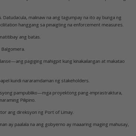
G. Datudacula, malinaw na ang tagumpay na ito ay bunga ng
litation hanggang sa pinaigting na enforcement measures.
natitibay ang batas.
i Balgomera.
balanse—ang pagiging mahigpit kung kinakailangan at makatao
 papel kundi nararamdaman ng stakeholders.
rbisyong pampubliko—mga proyektong pang-imprastraktura,
araming Pilipino.
ektor ang direksyon ng Port of Limay.
onan ay paalala na ang gobyerno ay maaaring maging mahusay,