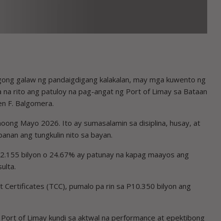
ong galaw ng pandaigdigang kalakalan, may mga kuwento ng
 na rito ang patuloy na pag-angat ng Port of Limay sa Bataan
den F. Balgomera.
oong Mayo 2026. Ito ay sumasalamin sa disiplina, husay, at
nan ang tungkulin nito sa bayan.
 P2.155 bilyon o 24.67% ay patunay na kapag maayos ang
ulta.
t Certificates (TCC), pumalo pa rin sa P10.350 bilyon ang
g Port of Limay kundi sa aktwal na performance at epektibong