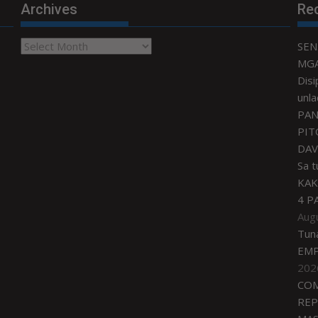
Archives
Re
Archives
SEN
MGA
Disi
unla
PAN
PIT
DAV
Sa 
KAK
4 P
Aug
Tun
EMP
202
COM
REP