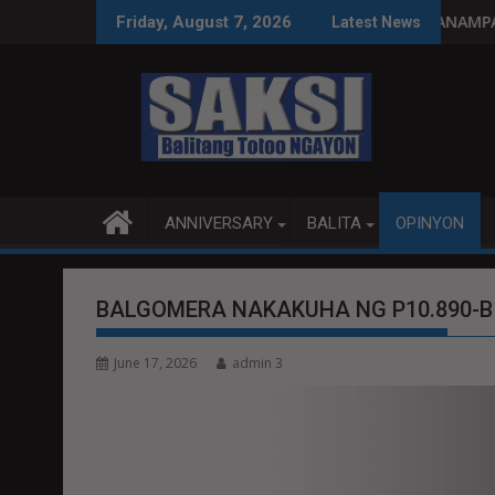
Skip
amang paggastos susi sa pag-unlad
PANANAMPALATAYA
Friday, August 7, 2026
Latest News
to
content
ANNIVERSARY
BALITA
OPINYON
BALGOMERA NAKAKUHA NG P10.890-B 
June 17, 2026
admin 3