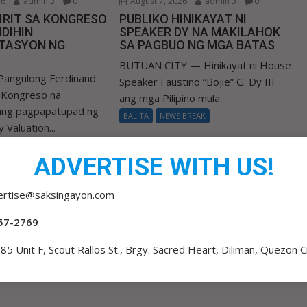
26
admin 3
0
August 7, 2026
admin 3
0
IRIT SA KONGRESO
PUBLIKO HINIKAYAT NI
DIHIN
SPEAKER DY NA MAKILAHOK
TASYON NG
SA PAGBUO NG MGA BATAS
BUTUAN CITY — Hinikayat ni House
Pangulong Ferdinand
Speaker Faustino “Bojie” G. Dy III
a Kongreso na
ang mga Pilipino mula...
 ang pagpapatupad ng
BALITA
NEWS BREAK
 Valuation...
 BREAK
ADVERTISE WITH US!
ertise@saksingayon.com
57-2769
85 Unit F, Scout Rallos St., Brgy. Sacred Heart, Diliman, Quezon C