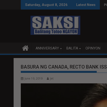
Skip
S SA WPS O MAGBITIW
A KONGRESO NA SUSPENDIHIN IMPLEMENTASYON NG RPVARA
PUBLIKO HINIKAYAT NI S
Saturday, August 8, 2026
Latest News
to
content
ANNIVERSARY
BALITA
OPINYON
BASURA NG CANADA, RECTO BANK ISS
June 19, 2019
Jet