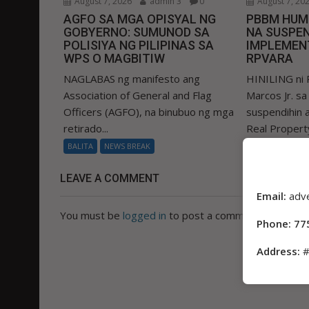
August 7, 2026
admin 3
0
August 7, 20
AGFO SA MGA OPISYAL NG
PBBM HUM
GOBYERNO: SUMUNOD SA
NA SUSPEN
POLISIYA NG PILIPINAS SA
IMPLEMEN
WPS O MAGBITIW
RPVARA
NAGLABAS ng manifesto ang
HINILING ni 
Association of General and Flag
Marcos Jr. s
Officers (AGFO), na binubuo ng mga
suspendihin
retirado...
Real Property
BALITA
NEWS BREAK
BALITA
NEWS
LEAVE A COMMENT
Email:
adv
You must be
logged in
to post a comment.
Phone: 77
Address:
#