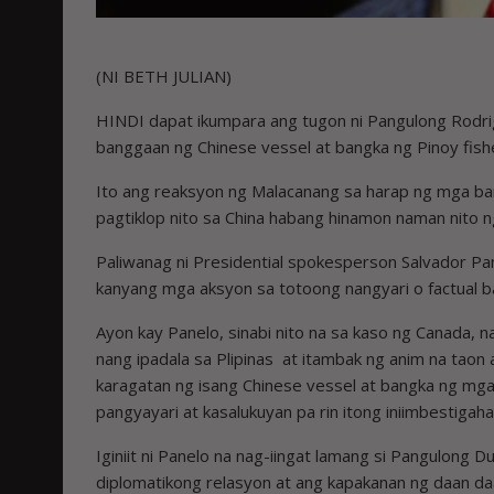
(NI BETH JULIAN)
HINDI dapat ikumpara ang tugon ni Pangulong Rodri
banggaan ng Chinese vessel at bangka ng Pinoy fis
Ito ang reaksyon ng Malacanang sa harap ng mga ban
pagtiklop nito sa China habang hinamon naman nito n
Paliwanag ni Presidential spokesperson Salvador Pa
kanyang mga aksyon sa totoong nangyari o factual ba
Ayon kay Panelo, sinabi nito na sa kaso ng Canada, 
nang ipadala sa Plipinas at itambak ng anim na tao
karagatan ng isang Chinese vessel at bangka ng mga
pangyayari at kasalukuyan pa rin itong iniimbestigaha
Iginiit ni Panelo na nag-iingat lamang si Pangulong 
diplomatikong relasyon at ang kapakanan ng daan d