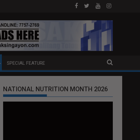
OJ ANG EXTRADITION REQUEST NG U.S. LABAN KAY QUIBOLOY
MAHIGIT P21-M HALAGANG SMUGGLED CI
SPECIAL FEATURE
NATIONAL NUTRITION MONTH 2026
Video
Player