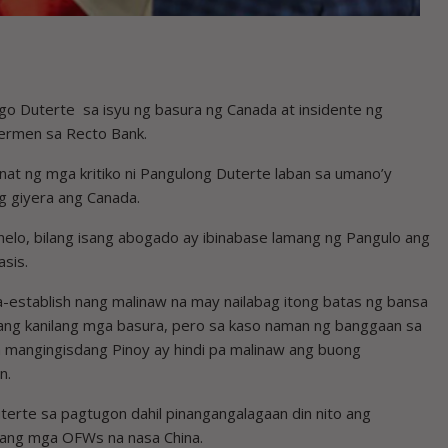
go Duterte sa isyu ng basura ng Canada at insidente ng
hermen sa Recto Bank.
at ng mga kritiko ni Pangulong Duterte laban sa umano’y
g giyera ang Canada.
nelo, bilang isang abogado ay ibinabase lamang ng Pangulo ang
sis.
na-establish nang malinaw na may nailabag itong batas ng bansa
n ang kanilang mga basura, pero sa kaso naman ng banggaan sa
 mangingisdang Pinoy ay hindi pa malinaw ang buong
n.
Duterte sa pagtugon dahil pinangangalagaan din nito ang
aang mga OFWs na nasa China.