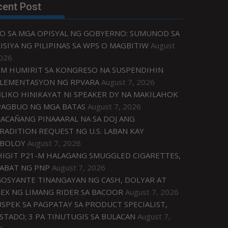
cent Post
O SA MGA OPISYAL NG GOBYERNO: SUMUNOD SA
ISIYA NG PILIPINAS SA WPS O MAGBITIW
August
2026
M HUMIRIT SA KONGRESO NA SUSPENDIHIN
LEMENTASYON NG RPVARA
August 7, 2026
LIKO HINIKAYAT NI SPEAKER DY NA MAKILAHOK
PAGBUO NG MGA BATAS
August 7, 2026
ACAÑANG PINAAARAL NA SA DOJ ANG
RADITION REQUEST NG U.S. LABAN KAY
IBOLOY
August 7, 2026
IGIT P21-M HALAGANG SMUGGLED CIGARETTES,
ABAT NG PNP
August 7, 2026
OSYANTE TINANGAYAN NG CASH, DOLYAR AT
EX NG LIMANG RIDER SA BACOOR
August 7, 2026
USPEK SA PAGPATAY SA PRODUCT SPECIALIST,
STADO; 3 PA TINUTUGIS SA BULACAN
August 7,