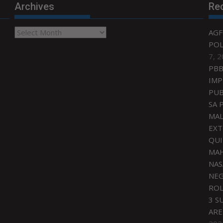
Archives
Re
Archives
AGF
POL
7, 
PBB
IMP
PUB
SA 
MAL
EXT
QU
MAH
NAS
NEG
ROL
3 S
ARE