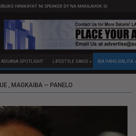
PEAKER DY NA MAKILAHOK SA PAGBUO NG MGA BATAS
MALACAÑANG PINAAARAL NA SA D
ADUANA SPOTLIGHT
LIFESTYLE SAKSI
IBA PANG BALITA
UE , MAGKAIBA — PANELO