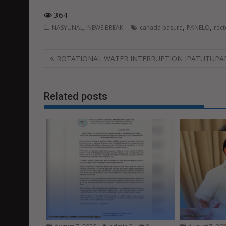
364
,
,
,
NASYUNAL
NEWS BREAK
canada basura
PANELO
rec
Post
ROTATIONAL WATER INTERRUPTION IPATUTUPA
navigation
Related posts