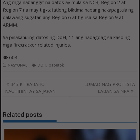
Ang mga nabanggit na datos ay mula sa NCR, Region 2 at
Region 7 na may tig-tatatlong biktima habang nakapagtala ng
dalawang sugatan ang Region 6 at tig-isa sa Region 9 at
ARMM.
Sa pinakahuling datos ng DoH, 11 ang nadagdag sa kaso ng
mga firecracker related injuries.
604
,
NASYUNAL
DOH
paputok
Post
345-K TRABAHO
LUMAD NAG-PROTESTA
navigation
NAGHIHINTAY SA JAPAN
LABAN SA NPA
Related posts