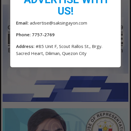
US!
Email:
advertise@saksingayon.com
Phone: 7757-2769
Address:
#85 Unit F, Scout Rallos St., Brgy.
Sacred Heart, Diliman, Quezon City