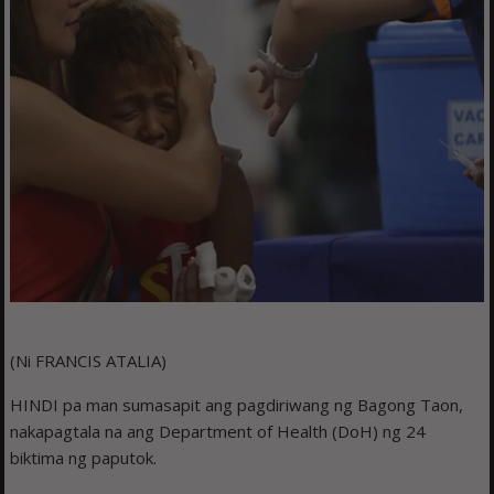
(Ni FRANCIS ATALIA)
HINDI pa man sumasapit ang pagdiriwang ng Bagong Taon,
nakapagtala na ang Department of Health (DoH) ng 24
biktima ng paputok.