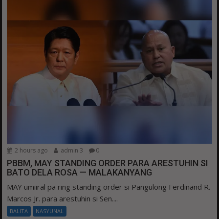
2 hours ago
admin 3
0
PBBM, MAY STANDING ORDER PARA ARESTUHIN SI
BATO DELA ROSA — MALAKANYANG
MAY umiiral pa ring standing order si Pangulong Ferdinand R.
Marcos Jr. para arestuhin si Sen....
BALITA
NASYUNAL