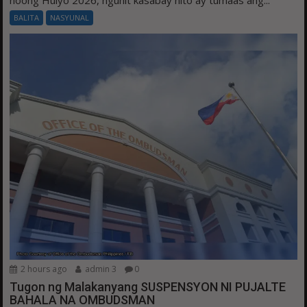
noong Hulyo 2026, ngunit kasabay nito ay tumaas ang...
BALITA
NASYUNAL
2 hours ago
admin 3
0
Tugon ng Malakanyang SUSPENSYON NI PUJALTE
BAHALA NA OMBUDSMAN