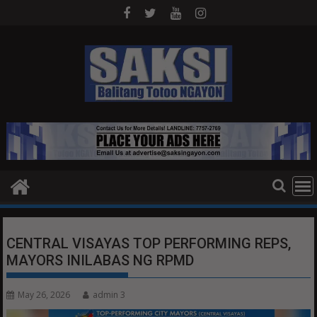
Skip
to
content
CENTRAL VISAYAS TOP PERFORMING REPS,
MAYORS INILABAS NG RPMD
May 26, 2026
admin 3