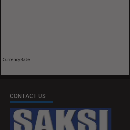
CurrencyRate
CONTACT US