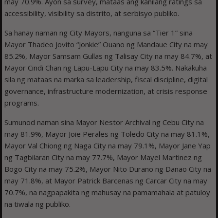
may 70.9%. Ayon sa survey, mataas ang kanilang ratings sa
accessibility, visibility sa distrito, at serbisyo publiko.
Sa hanay naman ng City Mayors, nanguna sa “Tier 1” sina
Mayor Thadeo Jovito “Jonkie” Ouano ng Mandaue City na may
85.2%, Mayor Samsam Gullas ng Talisay City na may 84.7%, at
Mayor Cindi Chan ng Lapu-Lapu City na may 83.5%. Nakakuha
sila ng mataas na marka sa leadership, fiscal discipline, digital
governance, infrastructure modernization, at crisis response
programs.
Sumunod naman sina Mayor Nestor Archival ng Cebu City na
may 81.9%, Mayor Joie Perales ng Toledo City na may 81.1%,
Mayor Val Chiong ng Naga City na may 79.1%, Mayor Jane Yap
ng Tagbilaran City na may 77.7%, Mayor Mayel Martinez ng
Bogo City na may 75.2%, Mayor Nito Durano ng Danao City na
may 71.8%, at Mayor Patrick Barcenas ng Carcar City na may
70.7%, na nagpapakita ng mahusay na pamamahala at patuloy
na tiwala ng publiko.