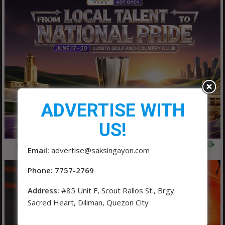
ADVERTISE WITH
US!
Email:
advertise@saksingayon.com
Phone: 7757-2769
Address:
#85 Unit F, Scout Rallos St., Brgy.
Sacred Heart, Diliman, Quezon City