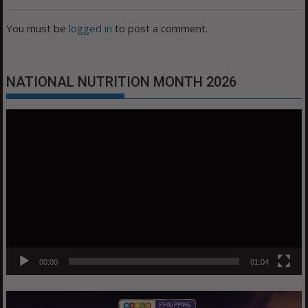
You must be
logged in
to post a comment.
NATIONAL NUTRITION MONTH 2026
Video
Player
00:00
01:04