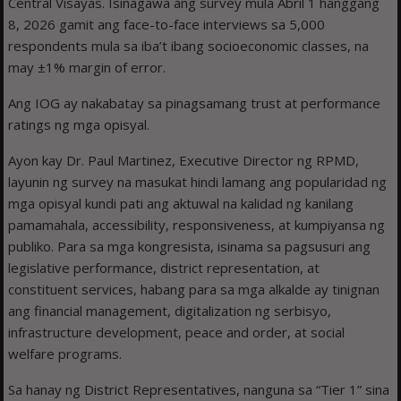
Central Visayas. Isinagawa ang survey mula Abril 1 hanggang
8, 2026 gamit ang face-to-face interviews sa 5,000
respondents mula sa iba’t ibang socioeconomic classes, na
may ±1% margin of error.
Ang IOG ay nakabatay sa pinagsamang trust at performance
ratings ng mga opisyal.
Ayon kay Dr. Paul Martinez, Executive Director ng RPMD,
layunin ng survey na masukat hindi lamang ang popularidad ng
mga opisyal kundi pati ang aktuwal na kalidad ng kanilang
pamamahala, accessibility, responsiveness, at kumpiyansa ng
publiko. Para sa mga kongresista, isinama sa pagsusuri ang
legislative performance, district representation, at
constituent services, habang para sa mga alkalde ay tinignan
ang financial management, digitalization ng serbisyo,
infrastructure development, peace and order, at social
welfare programs.
Sa hanay ng District Representatives, nanguna sa “Tier 1” sina