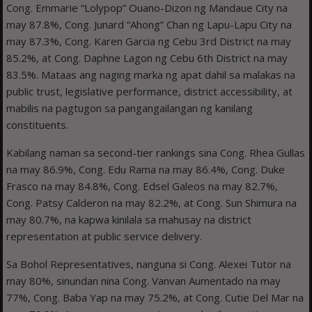
Cong. Emmarie “Lolypop” Ouano-Dizon ng Mandaue City na
may 87.8%, Cong. Junard “Ahong” Chan ng Lapu-Lapu City na
may 87.3%, Cong. Karen Garcia ng Cebu 3rd District na may
85.2%, at Cong. Daphne Lagon ng Cebu 6th District na may
83.5%. Mataas ang naging marka ng apat dahil sa malakas na
public trust, legislative performance, district accessibility, at
mabilis na pagtugon sa pangangailangan ng kanilang
constituents.
Kabilang naman sa second-tier rankings sina Cong. Rhea Gullas
na may 86.9%, Cong. Edu Rama na may 86.4%, Cong. Duke
Frasco na may 84.8%, Cong. Edsel Galeos na may 82.7%,
Cong. Patsy Calderon na may 82.2%, at Cong. Sun Shimura na
may 80.7%, na kapwa kinilala sa mahusay na district
representation at public service delivery.
Sa Bohol Representatives, nanguna si Cong. Alexei Tutor na
may 80%, sinundan nina Cong. Vanvan Aumentado na may
77%, Cong. Baba Yap na may 75.2%, at Cong. Cutie Del Mar na