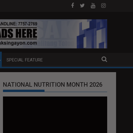
A PUMP BOAT SA DAVAO CITY
Sa tulong ng German expertise PNP PINA
SPECIAL FEATURE
NATIONAL NUTRITION MONTH 2026
Video
Player