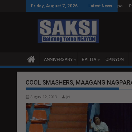
Skip
yon, tamang paggastos susi sa pag-unlad
PANANAMPALATAYA
Friday, August 7, 2026
Latest News
to
content
ANNIVERSARY
BALITA
OPINYON
COOL SMASHERS, MAAGANG NAGPA
August 12, 2019
Jet