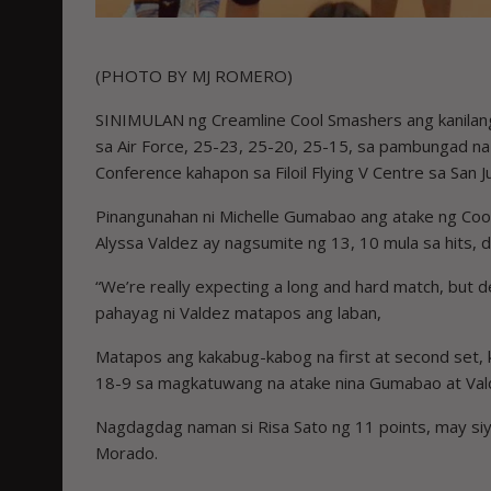
(PHOTO BY MJ ROMERO)
SINIMULAN ng Creamline Cool Smashers ang kanilang 
sa Air Force, 25-23, 25-20, 25-15, sa pambungad n
Conference kahapon sa Filoil Flying V Centre sa San J
Pinangunahan ni Michelle Gumabao ang atake ng Cool S
Alyssa Valdez ay nagsumite ng 13, 10 mula sa hits, d
“We’re really expecting a long and hard match, but def
pahayag ni Valdez matapos ang laban,
Matapos ang kakabug-kabog na first at second set,
18-9 sa magkatuwang na atake nina Gumabao at Val
Nagdagdag naman si Risa Sato ng 11 points, may siy
Morado.