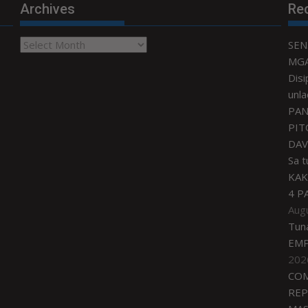
Archives
Re
Archives
SEN
MGA
Disi
unla
PAN
PIT
DAV
Sa 
KAK
4 P
Aug
Tun
EMP
202
COM
REP