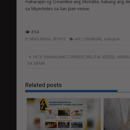
Haharapin ng Creamline ang Motolite, habang ang Ai
sa Miyerkoles sa San Juan venue.
354
,
,
,
NEWS BREAK
SPORTS
AFP
CREAMLINE
volleyball
Post
YATE INAKALANG CHINESE MILITIA VESSEL HINA
navigation
SA SBMA
Related posts