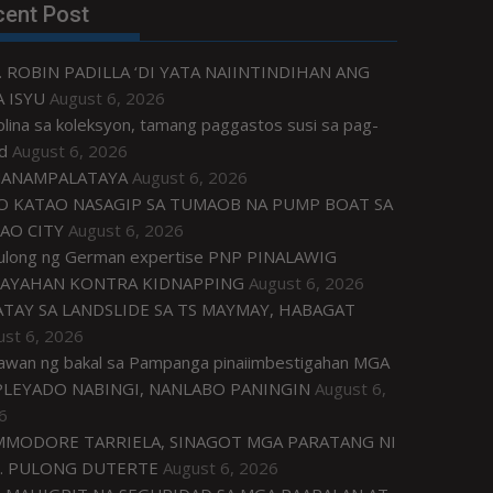
cent Post
. ROBIN PADILLA ‘DI YATA NAIINTINDIHAN ANG
 ISYU
August 6, 2026
plina sa koleksyon, tamang paggastos susi sa pag-
d
August 6, 2026
ANAMPALATAYA
August 6, 2026
O KATAO NASAGIP SA TUMAOB NA PUMP BOAT SA
AO CITY
August 6, 2026
tulong ng German expertise PNP PINALAWIG
AYAHAN KONTRA KIDNAPPING
August 6, 2026
ATAY SA LANDSLIDE SA TS MAYMAY, HABAGAT
ust 6, 2026
awan ng bakal sa Pampanga pinaiimbestigahan MGA
LEYADO NABINGI, NANLABO PANINGIN
August 6,
6
MODORE TARRIELA, SINAGOT MGA PARATANG NI
. PULONG DUTERTE
August 6, 2026