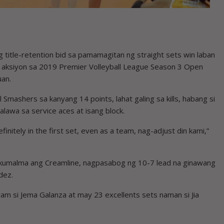
title-retention bid sa pamamagitan ng straight sets win laban
a aksiyon sa 2019 Premier Volleyball League Season 3 Open
uan.
mashers sa kanyang 14 points, lahat galing sa kills, habang si
alawa sa service aces at isang block.
initely in the first set, even as a team, nag-adjust din kami,”
 kumalma ang Creamline, nagpasabog ng 10-7 lead na ginawang
dez.
am si Jema Galanza at may 23 excellents sets naman si Jia