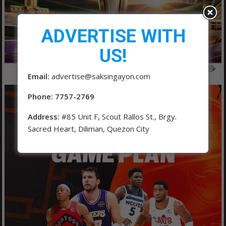
ADVERTISE WITH
US!
Email:
advertise@saksingayon.com
Phone: 7757-2769
Address:
#85 Unit F, Scout Rallos St., Brgy.
Sacred Heart, Diliman, Quezon City