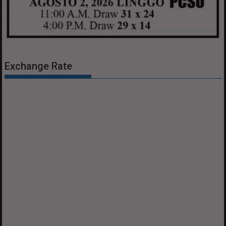
Exchange Rate