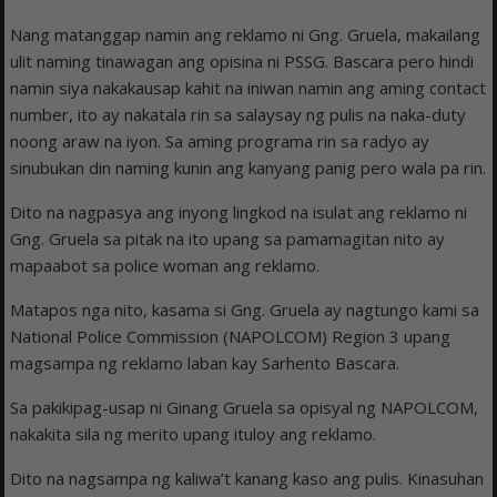
Nang matanggap namin ang reklamo ni Gng. Gruela, makailang
ulit naming tinawagan ang opisina ni PSSG. Bascara pero hindi
namin siya nakakausap kahit na iniwan namin ang aming contact
number, ito ay nakatala rin sa salaysay ng pulis na naka-duty
noong araw na iyon. Sa aming programa rin sa radyo ay
sinubukan din naming kunin ang kanyang panig pero wala pa rin.
Dito na nagpasya ang inyong lingkod na isulat ang reklamo ni
Gng. Gruela sa pitak na ito upang sa pamamagitan nito ay
mapaabot sa police woman ang reklamo.
Matapos nga nito, kasama si Gng. Gruela ay nagtungo kami sa
National Police Commission (NAPOLCOM) Region 3 upang
magsampa ng reklamo laban kay Sarhento Bascara.
Sa pakikipag-usap ni Ginang Gruela sa opisyal ng NAPOLCOM,
nakakita sila ng merito upang ituloy ang reklamo.
Dito na nagsampa ng kaliwa’t kanang kaso ang pulis. Kinasuhan