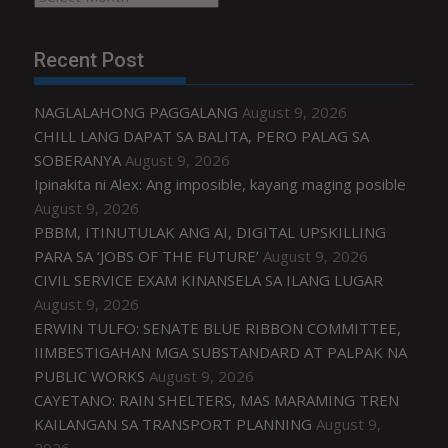
Recent Post
NAGLALAHONG PAGGALANG
August 9, 2026
CHILL LANG DAPAT SA BALITA, PERO PALAG SA
SOBERANYA
August 9, 2026
Ipinakita ni Alex: Ang imposible, kayang maging posible
August 9, 2026
PBBM, ITINUTULAK ANG AI, DIGITAL UPSKILLING
PARA SA ‘JOBS OF THE FUTURE’
August 9, 2026
CIVIL SERVICE EXAM KINANSELA SA ILANG LUGAR
August 9, 2026
ERWIN TULFO: SENATE BLUE RIBBON COMMITTEE,
IIMBESTIGAHAN MGA SUBSTANDARD AT PALPAK NA
PUBLIC WORKS
August 9, 2026
CAYETANO: RAIN SHELTERS, MAS MARAMING TREN
KAILANGAN SA TRANSPORT PLANNING
August 9,
2026