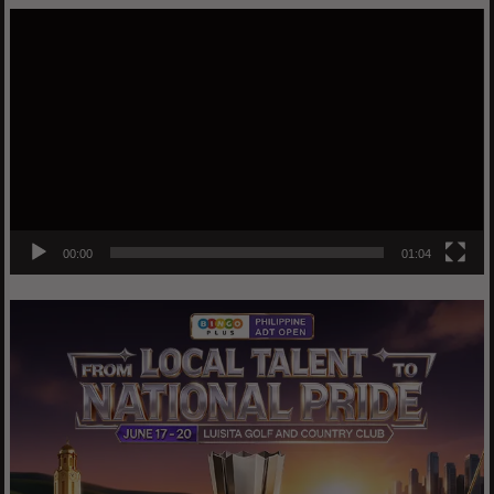
Video
Player
00:00
01:04