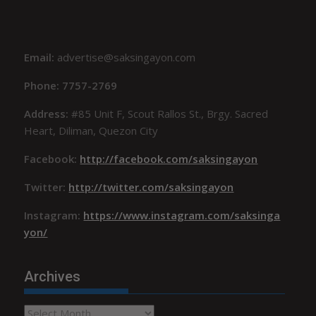
Email:
advertise@saksingayon.com
Phone: 7757-2769
Address:
#85 Unit F, Scout Rallos St., Brgy. Sacred
Heart, Diliman, Quezon City
Facebook:
http://facebook.com/saksingayon
Twitter:
http://twitter.com/saksingayon
Instagram:
https://www.instagram.com/saksinga
yon/
Archives
Archives