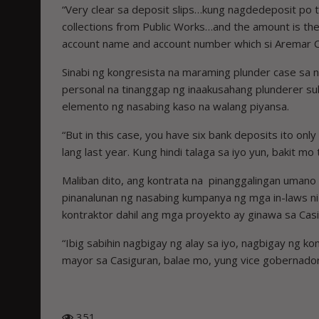
“Very clear sa deposit slips…kung nagdedeposit po t
collections from Public Works…and the amount is th
account name and account number which si Aremar Co
Sinabi ng kongresista na maraming plunder case sa 
personal na tinanggap ng inaakusahang plunderer su
elemento ng nasabing kaso na walang piyansa.
“But in this case, you have six bank deposits ito onl
lang last year. Kung hindi talaga sa iyo yun, bakit mo
Maliban dito, ang kontrata na pinanggalingan umano 
pinanalunan ng nasabing kumpanya ng mga in-laws n
kontraktor dahil ang mga proyekto ay ginawa sa Cas
“Ibig sabihin nagbigay ng alay sa iyo, nagbigay ng k
mayor sa Casiguran, balae mo, yung vice gobernador
351