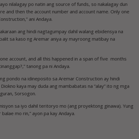
ayo nilalagay po natin ang source of funds, so nakalagay dun
ere and then the account number and account name. Only one
nstruction,” ani Andaya.
nakaraan ang hindi nagtagumpay dahil walang ebidensya na
balit sa kaso ng Aremar aniya ay mayroong matibay na
y one account, and all this happened in a span of five months
 tinanggap?,” tanong pa ni Andaya.
ng pondo na idineposito sa Aremar Construction ay hindi
i Diokno kaya may duda ang mambabatas na “alay” ito ng mga
iguran, Sorsogon.
omisyon sa iyo dahil teritoryo mo (ang proyektong ginawa). Yung
 balae mo rin,” ayon pa kay Andaya.