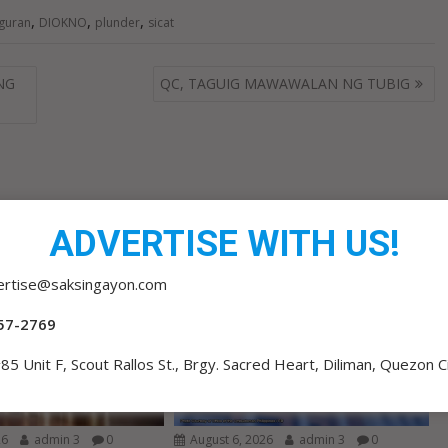
,
,
,
guran
DIOKNO
plunder
sicat
NG
QC, TAGUIG MAWAWALAN NG TUBIG
ADVERTISE WITH US!
ertise@saksingayon.com
57-2769
85 Unit F, Scout Rallos St., Brgy. Sacred Heart, Diliman, Quezon C
26
admin 3
0
August 6, 2026
admin 3
0