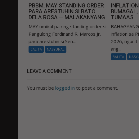
PBBM, MAY STANDING ORDER
INFLATIO
PARA ARESTUHIN SI BATO
BUMAGAL,
DELA ROSA — MALAKANYANG
TUMAAS
MAY umiiral pa ring standing order si
BAHAGYANG b
Pangulong Ferdinand R. Marcos Jr.
inflation sa 
para arestuhin si Sen....
2026, ngunit
ang...
BALITA
NASYUNAL
BALITA
NASY
LEAVE A COMMENT
You must be
logged in
to post a comment.