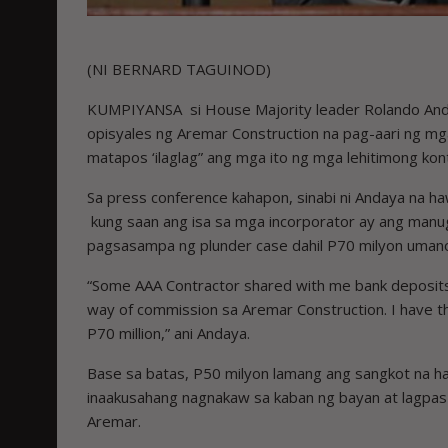
(NI BERNARD TAGUINOD)
KUMPIYANSA si House Majority leader Rolando Anda
opisyales ng Aremar Construction na pag-aari ng 
matapos ‘ilaglag” ang mga ito ng mga lehitimong kon
Sa press conference kahapon, sinabi ni Andaya na h
kung saan ang isa sa mga incorporator ay ang manuga
pagsasampa ng plunder case dahil P70 milyon umano
“Some AAA Contractor shared with me bank deposits nil
way of commission sa Aremar Construction. I have th
P70 million,” ani Andaya.
Base sa batas, P50 milyon lamang ang sangkot na 
inaakusahang nagnakaw sa kaban ng bayan at lagpas
Aremar.