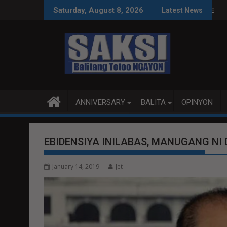
Skip
S SA WPS O MAGBITIW
A KONGRESO NA SUSPENDIHIN IMPLEMENTASYON NG RPVARA
PUBLIKO HINIKAYAT NI 
Saturday, August 8, 2026
Latest News
to
content
ANNIVERSARY
BALITA
OPINYON
EBIDENSIYA INILABAS, MANUGANG NI 
January 14, 2019
Jet