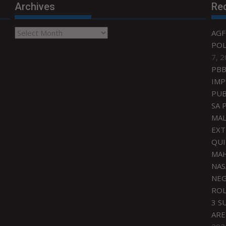
Archives
Re
Archives
AGF
POL
7, 
PBB
IMP
PUB
SA 
MAL
EXT
QU
MAH
NAS
NEG
ROL
3 S
ARE