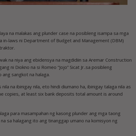
ya na malakas ang plunder case na posibleng isampa sa mga
mga in-laws ni Department of Budget and Management (DBM)
traktor.
awak na niya ang ebidensya na magdidiin sa Aremar Construction
ng ni Diokno na si Romeo “Jojo” Sicat Jr..sa posibleng
 ang sangkot na halaga.
a na ibinigay nila, eto hindi diumano ha, ibinigay talaga nila as
e copies, at least six bank deposits total amount is around
halaga para masampahan ng kasong plunder ang mga taong
 na sa halagang ito ang tinanggap umano na komisyon ng