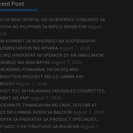
cent Post
O SA MGA OPISYAL NG GOBYERNO: SUMUNOD SA
ISIYA NG PILIPINAS SA WPS O MAGBITIW
August
2026
M HUMIRIT SA KONGRESO NA SUSPENDIHIN
LEMENTASYON NG RPVARA
August 7, 2026
LIKO HINIKAYAT NI SPEAKER DY NA MAKILAHOK
PAGBUO NG MGA BATAS
August 7, 2026
ACAÑANG PINAAARAL NA SA DOJ ANG
RADITION REQUEST NG U.S. LABAN KAY
IBOLOY
August 7, 2026
IGIT P21-M HALAGANG SMUGGLED CIGARETTES,
ABAT NG PNP
August 7, 2026
OSYANTE TINANGAYAN NG CASH, DOLYAR AT
EX NG LIMANG RIDER SA BACOOR
August 7, 2026
USPEK SA PAGPATAY SA PRODUCT SPECIALIST,
STADO; 3 PA TINUTUGIS SA BULACAN
August 7,