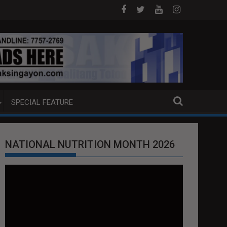
OJ ANG EXTRADITION REQUEST NG U.S. LABAN KAY QUIBOLOY
MAHIGIT P21-M HALAGANG SMUGGLED CI
SPECIAL FEATURE
NATIONAL NUTRITION MONTH 2026
Video
Player