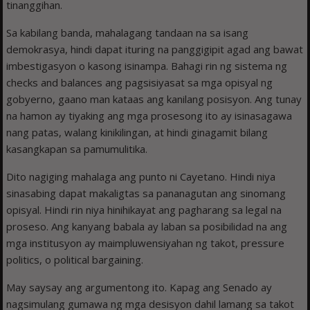
tinanggihan.
Sa kabilang banda, mahalagang tandaan na sa isang
demokrasya, hindi dapat ituring na panggigipit agad ang bawat
imbestigasyon o kasong isinampa. Bahagi rin ng sistema ng
checks and balances ang pagsisiyasat sa mga opisyal ng
gobyerno, gaano man kataas ang kanilang posisyon. Ang tunay
na hamon ay tiyaking ang mga prosesong ito ay isinasagawa
nang patas, walang kinikilingan, at hindi ginagamit bilang
kasangkapan sa pamumulitika.
Dito nagiging mahalaga ang punto ni Cayetano. Hindi niya
sinasabing dapat makaligtas sa pananagutan ang sinomang
opisyal. Hindi rin niya hinihikayat ang pagharang sa legal na
proseso. Ang kanyang babala ay laban sa posibilidad na ang
mga institusyon ay maimpluwensiyahan ng takot, pressure
politics, o political bargaining.
May saysay ang argumentong ito. Kapag ang Senado ay
nagsimulang gumawa ng mga desisyon dahil lamang sa takot