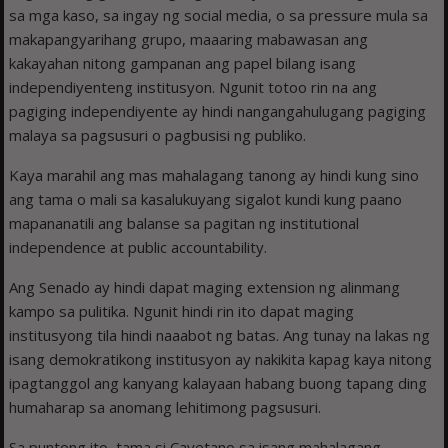
sa mga kaso, sa ingay ng social media, o sa pressure mula sa
makapangyarihang grupo, maaaring mabawasan ang
kakayahan nitong gampanan ang papel bilang isang
independiyenteng institusyon. Ngunit totoo rin na ang
pagiging independiyente ay hindi nangangahulugang pagiging
malaya sa pagsusuri o pagbusisi ng publiko.
Kaya marahil ang mas mahalagang tanong ay hindi kung sino
ang tama o mali sa kasalukuyang sigalot kundi kung paano
mapananatili ang balanse sa pagitan ng institutional
independence at public accountability.
Ang Senado ay hindi dapat maging extension ng alinmang
kampo sa pulitika. Ngunit hindi rin ito dapat maging
institusyong tila hindi naaabot ng batas. Ang tunay na lakas ng
isang demokratikong institusyon ay nakikita kapag kaya nitong
ipagtanggol ang kanyang kalayaan habang buong tapang ding
humaharap sa anomang lehitimong pagsusuri.
Sa puntong ito, tama si Cayetano sa isang mahalagang