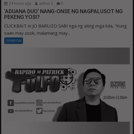
24 hours ago
admin 3
0
‘ADUANA DUO’ NANG-ONSE NG NAGPALUSOT NG
PEKENG YOSI?
CLICKBAIT ni JO BARLIZO SABI nga ng ating mga lola, “Kung
saan may usok, malamang may...
OPINYON