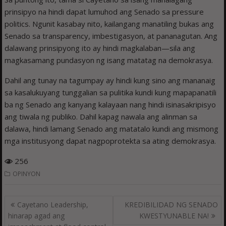
prinsipyo na hindi dapat lumuhod ang Senado sa pressure
politics. Ngunit kasabay nito, kailangang manatiling bukas ang
Senado sa transparency, imbestigasyon, at pananagutan. Ang
dalawang prinsipyong ito ay hindi magkalaban—sila ang
magkasamang pundasyon ng isang matatag na demokrasya.
Dahil ang tunay na tagumpay ay hindi kung sino ang mananaig
sa kasalukuyang tunggalian sa pulitika kundi kung mapapanatili
ba ng Senado ang kanyang kalayaan nang hindi isinasakripisyo
ang tiwala ng publiko. Dahil kapag nawala ang alinman sa
dalawa, hindi lamang Senado ang matatalo kundi ang mismong
mga institusyong dapat nagpoprotekta sa ating demokrasya.
256
OPINYON
Post
Cayetano Leadership,
KREDIBILIDAD NG SENADO
navigation
hinarap agad ang
KWESTYUNABLE NA!