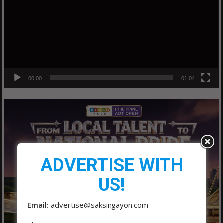
00:00
01:04
ADVERTISE WITH
US!
Email:
advertise@saksingayon.com