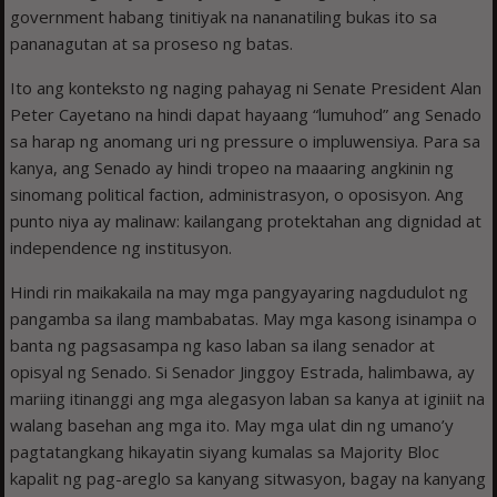
government habang tinitiyak na nananatiling bukas ito sa
pananagutan at sa proseso ng batas.
Ito ang konteksto ng naging pahayag ni Senate President Alan
Peter Cayetano na hindi dapat hayaang “lumuhod” ang Senado
sa harap ng anomang uri ng pressure o impluwensiya. Para sa
kanya, ang Senado ay hindi tropeo na maaaring angkinin ng
sinomang political faction, administrasyon, o oposisyon. Ang
punto niya ay malinaw: kailangang protektahan ang dignidad at
independence ng institusyon.
Hindi rin maikakaila na may mga pangyayaring nagdudulot ng
pangamba sa ilang mambabatas. May mga kasong isinampa o
banta ng pagsasampa ng kaso laban sa ilang senador at
opisyal ng Senado. Si Senador Jinggoy Estrada, halimbawa, ay
mariing itinanggi ang mga alegasyon laban sa kanya at iginiit na
walang basehan ang mga ito. May mga ulat din ng umano’y
pagtatangkang hikayatin siyang kumalas sa Majority Bloc
kapalit ng pag-areglo sa kanyang sitwasyon, bagay na kanyang