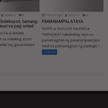
admin 3
0
7 hours ago
admin 3
0
a koleksyon, tamang
PANANAMPALATAYA
susi sa pag-unlad
HOPE ni GUILLER VALENCIA
ISTA ni BAMBI
“SAPAGKAT nabubuhay tayo sa
 sa malaking asset
pamamagitan ng pananampalataya,
nila city government
hindi sa pamamagitan ng paningin,”...
OPINYON