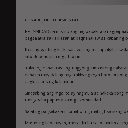
PUNA ni JOEL O. AMONGO
KALAMIDAD na mismo ang nagpapakita o nagpapaalala
pagsalaula sa kalikasan at pagnanakaw sa kaban ng b
Iba ang ganti ng kalikasan, walang makapipigil at 
nito depende sa mga tao rin.
Tulad ng pananalasa ng Bagyong Tino nitong nakara
baha na may dalang naglalakihang mga bato, punong 
pagkatapos ng kalamidad.
Sinasabing ang mga ito ay nagmula sa nakakalbong m
tubig-baha papunta sa mga komunidad.
Sa ating pagkakaalam, umabot ng mahigit sa isang d
Maraming kabahayan, imprastruktura, pananim at mga 