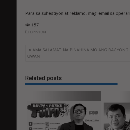
Para sa suhestiyon at reklamo, mag-email sa opera
157
OPINYON
Post
AMA SALAMAT NA PINAHINA MO ANG BAGYONG
navigation
UWAN
Related posts