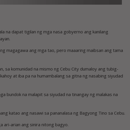
 na dapat tigilan ng mga nasa gobyerno ang kanilang
ayan.
walang magagawa ang mga tao, pero maaaring maibsan ang tama
an, sa komunidad na mismo ng Cebu City dumaloy ang tubig-
kahoy at iba pa na humambalang sa gitna ng nasabing siyudad
ga bundok na malapit sa siyudad na tinangay ng malakas na
aang katao ang nasawi sa pananalasa ng Bagyong Tino sa Cebu.
ari-arian ang sinira nitong bagyo.