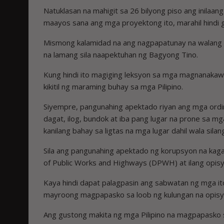
Natuklasan na mahigit sa 26 bilyong piso ang inilaan
maayos sana ang mga proyektong ito, marahil hindi 
Mismong kalamidad na ang nagpapatunay na walang 
na lamang sila naapektuhan ng Bagyong Tino.
Kung hindi ito magiging leksyon sa mga magnanakaw 
kikitil ng maraming buhay sa mga Pilipino.
Siyempre, pangunahing apektado riyan ang mga ordina
dagat, ilog, bundok at iba pang lugar na prone sa mga
kanilang bahay sa ligtas na mga lugar dahil wala silan
Sila ang pangunahing apektado ng korupsyon na k
of Public Works and Highways (DPWH) at ilang opisy
Kaya hindi dapat palagpasin ang sabwatan ng mga it
mayroong magpapasko sa loob ng kulungan na opisyal
Ang gustong makita ng mga Pilipino na magpapasko s