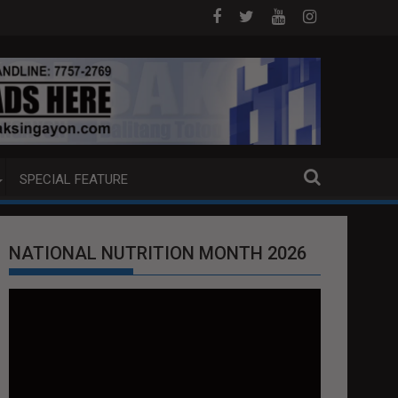
OB NA PUMP BOAT SA DAVAO CITY
Sa tulong ng German expertise PNP
SPECIAL FEATURE
NATIONAL NUTRITION MONTH 2026
Video
Player