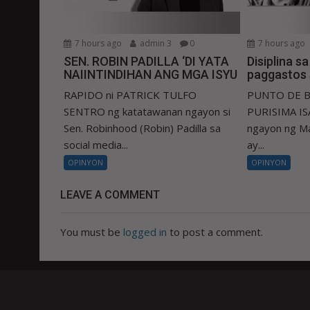
7 hours ago
admin 3
0
7 hours ago
SEN. ROBIN PADILLA ‘DI YATA
Disiplina s
NAIINTINDIHAN ANG MGA ISYU
paggastos 
RAPIDO ni PATRICK TULFO
PUNTO DE B
SENTRO ng katatawanan ngayon si
PURISIMA ISA
Sen. Robinhood (Robin) Padilla sa
ngayon ng Ma
social media...
ay...
OPINYON
OPINYON
LEAVE A COMMENT
You must be
logged in
to post a comment.