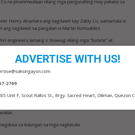
 Co na pinaniniwalaan nilang mga pangunahing may pakana sa
neer Henry Alcantara ang nagdawit kay Zaldy Co, samantala si
an ang nagdawit sa pangalan ni Martin Romualdez.
WH engineers lamang o tinawag nilang mga “butete” at
 maanomalyang flood control projects.
ADVERTISE WITH US!
mga protesta na mauuna ang Iglesia Ni Cristo (INC) at susundan
a November 30, 2025.
ertise@saksingayon.com
no sa kasalukuyang administrasyon dahil sa mabagal na aksyon o
57-2769
ilyong pisong pondo ng mga proyekto ng DPWH.
85 Unit F, Scout Rallos St., Brgy. Sacred Heart, Diliman, Quezon C
 of the Nation Address (SONA) noong July 28, 2025 na “MAHIYA
sampahan ng kasong mga mambabatas at ilang matataas na
walian.
y magdusa sa kulungan sa mga nagkasala.