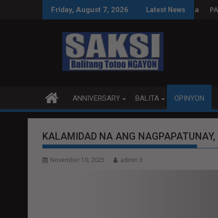
Skip
oleksyon, tamang paggastos susi sa pag-unlad
PANANAMPALATAYA
Friday, August 7, 2026
Latest News
to
content
ANNIVERSARY
BALITA
OPINYON
KALAMIDAD NA ANG NAGPAPATUNAY
November 10, 2025
admin 3