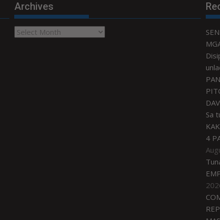
Archives
Re
Archives
SEN
MGA
Disi
unla
PAN
PIT
DAV
Sa 
KAK
4 P
Aug
Tun
EMP
202
COM
REP