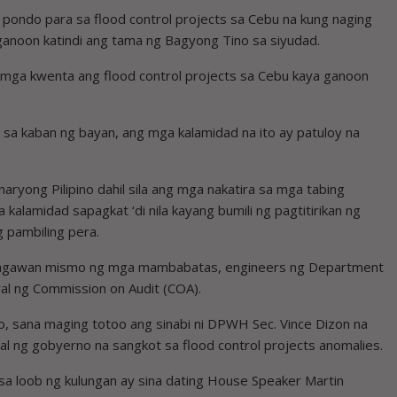
g pondo para sa flood control projects sa Cebu na kung naging
ganoon katindi ang tama ng Bagyong Tino sa siyudad.
mga kwenta ang flood control projects sa Cebu kaya ganoon
sa kaban ng bayan, ang mga kalamidad na ito ay patuloy na
ryong Pilipino dahil sila ang mga nakatira sa mga tabing
 kalamidad sapagkat ‘di nila kayang bumili ng pagtitirikan ng
g pambiling pera.
agagawan mismo ng mga mambabatas, engineers ng Department
al ng Commission on Audit (COA).
o, sana maging totoo ang sinabi ni DPWH Sec. Vince Dizon na
 ng gobyerno na sangkot sa flood control projects anomalies.
a loob ng kulungan ay sina dating House Speaker Martin