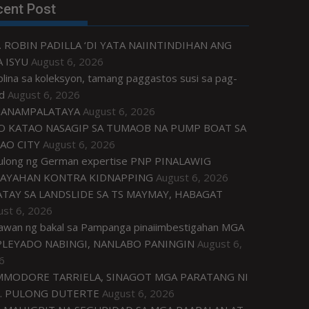
cent Post
. ROBIN PADILLA ‘DI YATA NAIINTINDIHAN ANG
 ISYU
August 6, 2026
plina sa koleksyon, tamang paggastos susi sa pag-
d
August 6, 2026
ANAMPALATAYA
August 6, 2026
O KATAO NASAGIP SA TUMAOB NA PUMP BOAT SA
AO CITY
August 6, 2026
tulong ng German expertise PNP PINALAWIG
AYAHAN KONTRA KIDNAPPING
August 6, 2026
ATAY SA LANDSLIDE SA TS MAYMAY, HABAGAT
ust 6, 2026
awan ng bakal sa Pampanga pinaiimbestigahan MGA
LEYADO NABINGI, NANLABO PANINGIN
August 6,
6
MODORE TARRIELA, SINAGOT MGA PARATANG NI
. PULONG DUTERTE
August 6, 2026