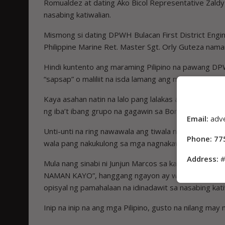
Romualdez at dating Ako Bicol Representative Zaldy
nasabing katiwalian.
Mismong si dating DPWH Bulacan First District Engi
Philippine Marine Ret. Master Sgt. Orly Guteza nam
Hindi kuntento ang maraming Pilipino na pawang DP
“sapsap” o maliliit na isda lamang ang mananagot sa
Kaya asahan natin na lalo pang lalakas ang planong 
ng iba’t ibang grupo na gagawin sa Bonifacio Day s
Email:
adv
Unti-unti na ring nawawala ang tiwala ng mga Pilipi
Phone: 77
wala pang nakukulong sa mga nagnakaw ng bilyun-b
Address:
#
Mula nang sinabi ni Junjun Marcos sa kanyang State
NAMAN KAYO”, hanggang ngayon ay wala pang nasa
opisyal ng pamahalaan na idinadawit sa nasabing kati
Inip na inip na ang mga Pilipino, gusto na nilang ma