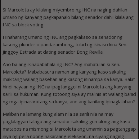
Si Marcoleta ay kilalang miyembro ng INC na naging dahilan
umano ng kanyang pagkapanalo bilang senador dahil kilala ang
INC sa block voting.
Hinaharang umano ng INC ang pagkakaso sa senador ng
kasong plunder o pandarambong, tulad ng ikinaso kina Sen.
Jinggoy Estrada at dating senador Bong Revilla.
Ano ba ang ikinababahala ng INC? Ang mahatulan si Sen.
Marcoleta? Mababasura naman ang kanyang kaso sakaling
makitang walang basehan ang kasong isinampa sa kanya. Bakit
hindi hayaan ng INC na ipagtanggol ni Marcoleta ang kanyang
sarili sa hukuman. Kung totoong siya ay malinis at walang bahid
ng mga ipinararatang sa kanya, ano ang kanilang ipinaglalaban?
Maliban na lamang kung alam nila sa sarili nila na may
paglalagyan talaga ang senador sakaling gumulong ang kaso
matapos na mismong si Marcoleta ang umamin sa pagtanggap
niya ng pera noong nakaraang eleksyon, na siyang naging