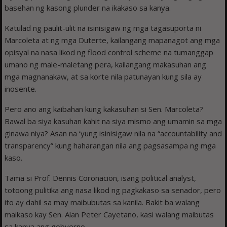
basehan ng kasong plunder na ikakaso sa kanya.
Katulad ng paulit-ulit na isinisigaw ng mga tagasuporta ni
Marcoleta at ng mga Duterte, kailangang mapanagot ang mga
opisyal na nasa likod ng flood control scheme na tumanggap
umano ng male-maletang pera, kailangang makasuhan ang
mga magnanakaw, at sa korte nila patunayan kung sila ay
inosente.
Pero ano ang kaibahan kung kakasuhan si Sen. Marcoleta?
Bawal ba siya kasuhan kahit na siya mismo ang umamin sa mga
ginawa niya? Asan na ‘yung isinisigaw nila na “accountability and
transparency” kung haharangan nila ang pagsasampa ng mga
kaso.
Tama si Prof. Dennis Coronacion, isang political analyst,
totoong pulitika ang nasa likod ng pagkakaso sa senador, pero
ito ay dahil sa may maibubutas sa kanila. Bakit ba walang
maikaso kay Sen. Alan Peter Cayetano, kasi walang maibutas
sa kanya ang gobyerno.