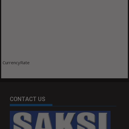
CurrencyRate
CONTACT US