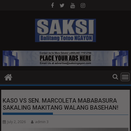
Skip
to
content
KASO VS SEN. MARCOLETA MABABASURA
SAKALING MAKITANG WALANG BASEHAN!
July 2, 2026
admin 3