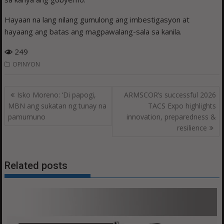
Hayaan na lang nilang gumulong ang imbestigasyon at
hayaang ang batas ang magpawalang-sala sa kanila.
249
OPINYON
Post
Isko Moreno: ‘Di papogi,
ARMSCOR’s successful 2026
navigation
MBN ang sukatan ng tunay na
TACS Expo highlights
pamumuno
innovation, preparedness &
resilience
Related posts