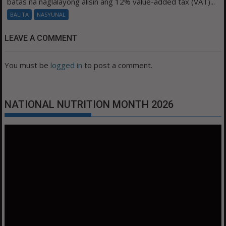
batas na naglalayong alisin ang 12% value-added tax (VAT)...
BALITA
NASYUNAL
LEAVE A COMMENT
You must be
logged in
to post a comment.
NATIONAL NUTRITION MONTH 2026
Video
Player