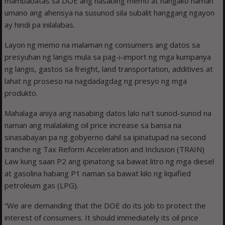
mambabatas sa DOE ang nasabing memo at nangako naman
umano ang ahensya na susunod sila subalit hanggang ngayon
ay hindi pa inilalabas.
Layon ng memo na malaman ng consumers ang datos sa
presyuhan ng langis mula sa pag-i-import ng mga kumpanya
ng langis, gastos sa freight, land transportation, additives at
lahat ng proseso na nagdadagdag ng presyo ng mga
produkto.
Mahalaga aniya ang nasabing datos lalo na’t sunod-sunod na
naman ang malalaking oil price increase sa bansa na
sinasabayan pa ng gobyerno dahil sa ipinatupad na second
tranche ng Tax Reform Acceleration and Inclusion (TRAIN)
Law kung saan P2 ang ipinatong sa bawat litro ng mga diesel
at gasolina habang P1 naman sa bawat kilo ng liquified
petroleum gas (LPG).
“We are demanding that the DOE do its job to protect the
interest of consumers. It should immediately its oil price