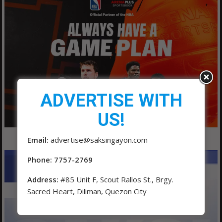
ADVERTISE WITH
US!
Email:
advertise@saksingayon.com
Phone: 7757-2769
Address:
#85 Unit F, Scout Rallos St., Brgy.
Sacred Heart, Diliman, Quezon City