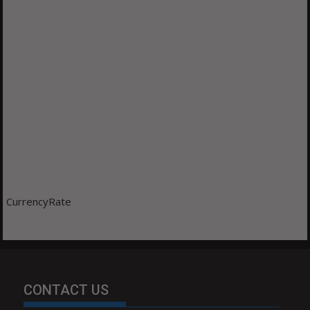
CurrencyRate
CONTACT US