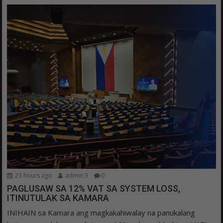
23 hours ago
admin 3
0
PAGLUSAW SA 12% VAT SA SYSTEM LOSS,
ITINUTULAK SA KAMARA
INIHAIN sa Kamara ang magkakahiwalay na panukalang