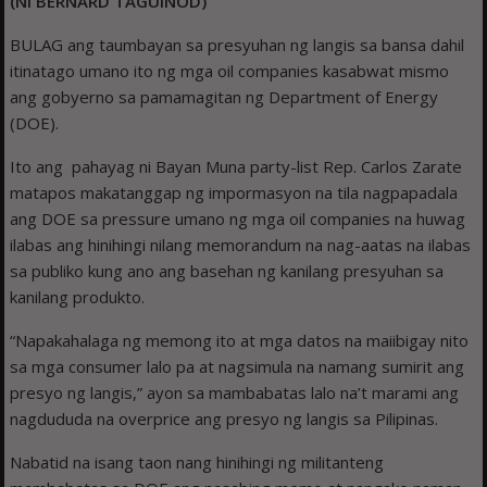
(Ni BERNARD TAGUINOD)
BULAG ang taumbayan sa presyuhan ng langis sa bansa dahil
itinatago umano ito ng mga oil companies kasabwat mismo
ang gobyerno sa pamamagitan ng Department of Energy
(DOE).
Ito ang pahayag ni Bayan Muna party-list Rep. Carlos Zarate
matapos makatanggap ng impormasyon na tila nagpapadala
ang DOE sa pressure umano ng mga oil companies na huwag
ilabas ang hinihingi nilang memorandum na nag-aatas na ilabas
sa publiko kung ano ang basehan ng kanilang presyuhan sa
kanilang produkto.
“Napakahalaga ng memong ito at mga datos na maiibigay nito
sa mga consumer lalo pa at nagsimula na namang sumirit ang
presyo ng langis,” ayon sa mambabatas lalo na’t marami ang
nagdududa na overprice ang presyo ng langis sa Pilipinas.
Nabatid na isang taon nang hinihingi ng militanteng