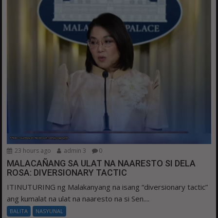
23 hours ago
admin 3
0
MALACAÑANG SA ULAT NA NAARESTO SI DELA
ROSA: DIVERSIONARY TACTIC
ITINUTURING ng Malakanyang na isang “diversionary tactic”
ang kumalat na ulat na naaresto na si Sen....
BALITA
NASYUNAL