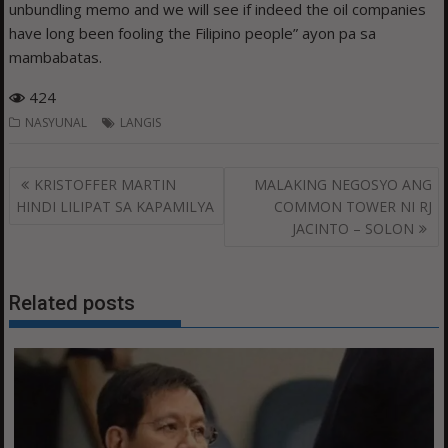
unbundling memo and we will see if indeed the oil companies
have long been fooling the Filipino people” ayon pa sa
mambabatas.
424
NASYUNAL
LANGIS
Post
KRISTOFFER MARTIN
MALAKING NEGOSYO ANG
navigation
HINDI LILIPAT SA KAPAMILYA
COMMON TOWER NI RJ
JACINTO – SOLON
Related posts