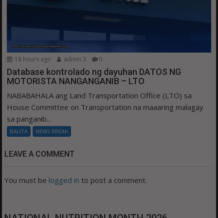
18 hours ago
admin 3
0
Database kontrolado ng dayuhan DATOS NG
MOTORISTA NANGANGANIB – LTO
NABABAHALA ang Land Transportation Office (LTO) sa
House Committee on Transportation na maaaring malagay
sa panganib...
BALITA
NEWS BREAK
LEAVE A COMMENT
You must be
logged in
to post a comment.
NATIONAL NUTRITION MONTH 2026