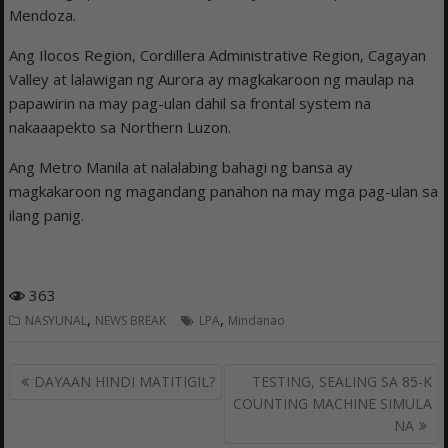
Mendoza.
Ang Ilocos Region, Cordillera Administrative Region, Cagayan
Valley at lalawigan ng Aurora ay magkakaroon ng maulap na
papawirin na may pag-ulan dahil sa frontal system na
nakaaapekto sa Northern Luzon.
Ang Metro Manila at nalalabing bahagi ng bansa ay
magkakaroon ng magandang panahon na may mga pag-ulan sa
ilang panig.
363
,
,
NASYUNAL
NEWS BREAK
LPA
Mindanao
Post
DAYAAN HINDI MATITIGIL?
TESTING, SEALING SA 85-K
navigation
COUNTING MACHINE SIMULA
NA