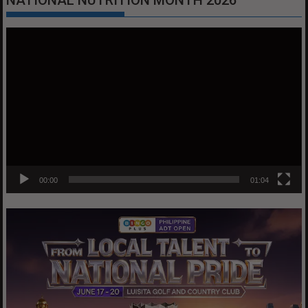
Video
Player
00:00
01:04