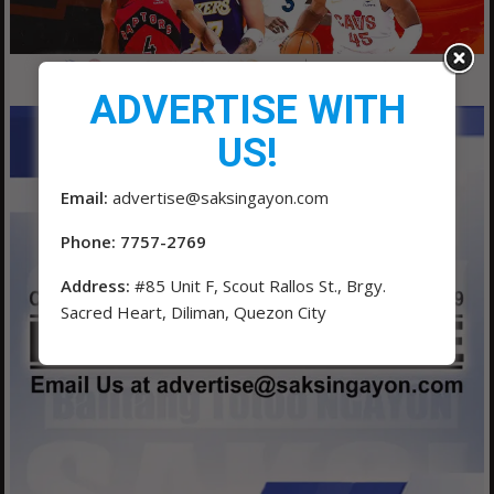
ADVERTISE WITH
US!
Email:
advertise@saksingayon.com
Phone: 7757-2769
Address:
#85 Unit F, Scout Rallos St., Brgy.
Sacred Heart, Diliman, Quezon City