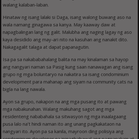
walang kalaban-laban.
Hinataw ng isang lalaki si Daga, isang walong buwang aso na
wala namang ginagawa sa kanya. May kaaway daw at
napagbalingan lang ng galit. Malubha ang naging lagay ng aso
kaya desidido ang may-ari nito na kasuhan ang nanakit dito.
Nakagagalit talaga at dapat papanagutin.
Isa pa sa nakababahalang balita na may kinalaman sa hayop
ang nangyari naman sa Pasig kung saan nanawagan ang isang
grupo ng mga boluntaryo na nakatira sa isang condominium
development para mahanap ang siyam na community cats na
bigla na lang nawala.
Ayon sa grupo, nakapon na ang mga pusang ito at pawang
mga nabakunahan. Walang makuhang sagot ang mga
residenteng nababahala sa sitwasyon ng mga inaalagaang
pusa lalo na’t hindi naman ito ang unang pagkakataon na
nangyari ito. Ayon pa sa kanila, mayroon ding polisiya ang
condominium developer na ipinagbabawal ang pagpapakain at