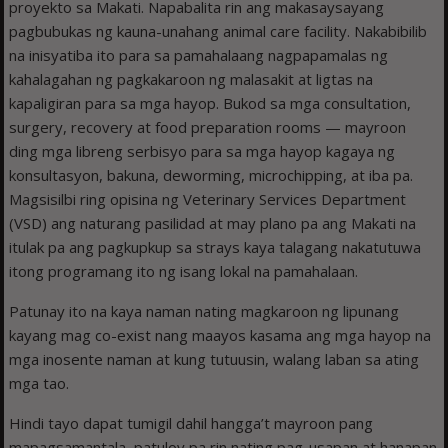
proyekto sa Makati. Napabalita rin ang makasaysayang
pagbubukas ng kauna-unahang animal care facility. Nakabibilib
na inisyatiba ito para sa pamahalaang nagpapamalas ng
kahalagahan ng pagkakaroon ng malasakit at ligtas na
kapaligiran para sa mga hayop. Bukod sa mga consultation,
surgery, recovery at food preparation rooms — mayroon
ding mga libreng serbisyo para sa mga hayop kagaya ng
konsultasyon, bakuna, deworming, microchipping, at iba pa.
Magsisilbi ring opisina ng Veterinary Services Department
(VSD) ang naturang pasilidad at may plano pa ang Makati na
itulak pa ang pagkupkup sa strays kaya talagang nakatutuwa
itong programang ito ng isang lokal na pamahalaan.
Patunay ito na kaya naman nating magkaroon ng lipunang
kayang mag co-exist nang maayos kasama ang mga hayop na
mga inosente naman at kung tutuusin, walang laban sa ating
mga tao.
Hindi tayo dapat tumigil dahil hangga’t mayroon pang
mapagsamantala, patuloy pa rin nating pag-usapan at hanapan