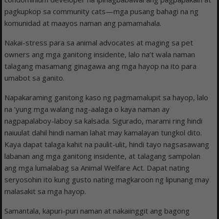
pagkupkop sa community cats—mga pusang bahagi na ng
komunidad at maayos naman ang pamamahala.
Nakai-stress para sa animal advocates at maging sa pet
owners ang mga ganitong insidente, lalo na’t wala naman
talagang masamang ginagawa ang mga hayop na ito para
umabot sa ganito.
Napakaraming ganitong kaso ng pagmamalupit sa hayop, lalo
na ‘yung mga walang nag-aalaga o kaya naman ay
nagpapalaboy-laboy sa kalsada. Sigurado, marami ring hindi
naiuulat dahil hindi naman lahat may kamalayan tungkol dito.
Kaya dapat talaga kahit na paulit-ulit, hindi tayo nagsasawang
labanan ang mga ganitong insidente, at talagang sampolan
ang mga lumalabag sa Animal Welfare Act. Dapat nating
seryosohin ito kung gusto nating magkaroon ng lipunang may
malasakit sa mga hayop.
Samantala, kapuri-puri naman at nakaiinggit ang bagong