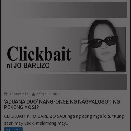
3 hours ago
admin 3
0
‘ADUANA DUO’ NANG-ONSE NG NAGPALUSOT NG
PEKENG YOSI?
CLICKBAIT ni JO BARLIZO SABI nga ng ating mga lola, “Kung
saan may usok, malamang may...
OPINYON