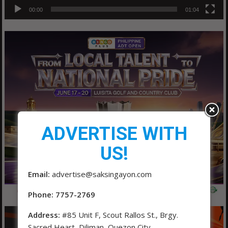
00:00
01:04
ADVERTISE WITH
US!
Email:
advertise@saksingayon.com
Phone: 7757-2769
Address:
#85 Unit F, Scout Rallos St., Brgy.
Sacred Heart, Diliman, Quezon City