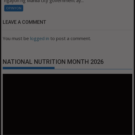
ngayon ng Manila city government ay...
OPINYON
LEAVE A COMMENT
You must be
logged in
to post a comment.
NATIONAL NUTRITION MONTH 2026
Video
Player