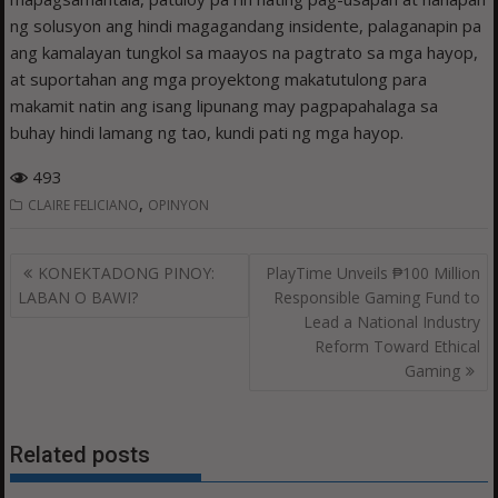
ng solusyon ang hindi magagandang insidente, palaganapin pa
ang kamalayan tungkol sa maayos na pagtrato sa mga hayop,
at suportahan ang mga proyektong makatutulong para
makamit natin ang isang lipunang may pagpapahalaga sa
buhay hindi lamang ng tao, kundi pati ng mga hayop.
493
,
CLAIRE FELICIANO
OPINYON
Post
KONEKTADONG PINOY:
PlayTime Unveils ₱100 Million
navigation
LABAN O BAWI?
Responsible Gaming Fund to
Lead a National Industry
Reform Toward Ethical
Gaming
Related posts