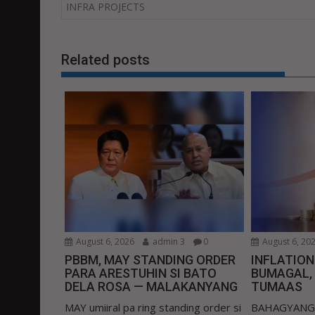
navigation
INFRA PROJECTS
Related posts
August 6, 2026
admin 3
0
August 6, 20
PBBM, MAY STANDING ORDER
INFLATIO
PARA ARESTUHIN SI BATO
BUMAGAL,
DELA ROSA — MALAKANYANG
TUMAAS
MAY umiiral pa ring standing order si
BAHAGYANG b