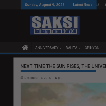
Skip
S SA WPS O MAGBITIW
A KONGRESO NA SUSPENDIHIN IMPLEMENTASYON NG RPVARA
PUBLIKO HINIKAYAT NI S
Sunday, August 9, 2026
Latest News
to
content
ANNIVERSARY
BALITA
OPINYON
NEXT TIME THE SUN RISES, THE UNIV
December 16, 2018
Jet