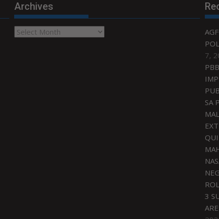
Archives
Re
Archives
AGF
POL
7, 
PBB
IMP
PUB
SA 
MAL
EXT
QU
MAH
NAS
NEG
ROL
3 S
ARE