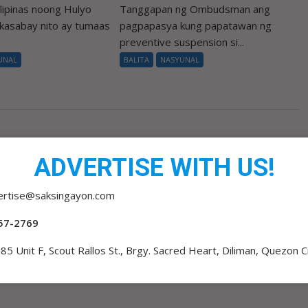
Pilipinas noong Hulyo
Tanggapan ng Ombudsman ang
 kasabay nito ay tumaas
pagpapasya kung papatawan ng
preventive suspension si...
UNAL
BALITA
NASYUNAL
ADVERTISE WITH US!
ertise@saksingayon.com
57-2769
85 Unit F, Scout Rallos St., Brgy. Sacred Heart, Diliman, Quezon C