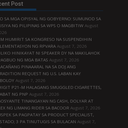
cent Post
O SA MGA OPISYAL NG GOBYERNO: SUMUNOD SA
ISIYA NG PILIPINAS SA WPS O MAGBITIW
August
2026
M HUMIRIT SA KONGRESO NA SUSPENDIHIN
LEMENTASYON NG RPVARA
August 7, 2026
LIKO HINIKAYAT NI SPEAKER DY NA MAKILAHOK
PAGBUO NG MGA BATAS
August 7, 2026
ACAÑANG PINAAARAL NA SA DOJ ANG
RADITION REQUEST NG U.S. LABAN KAY
IBOLOY
August 7, 2026
IGIT P21-M HALAGANG SMUGGLED CIGARETTES,
ABAT NG PNP
August 7, 2026
OSYANTE TINANGAYAN NG CASH, DOLYAR AT
EX NG LIMANG RIDER SA BACOOR
August 7, 2026
USPEK SA PAGPATAY SA PRODUCT SPECIALIST,
STADO; 3 PA TINUTUGIS SA BULACAN
August 7,