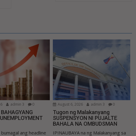
26
admin 3
0
August 6, 2026
admin 3
0
N BAHAGYANG
Tugon ng Malakanyang
 UNEMPLOYMENT
SUSPENSYON NI PUJALTE
BAHALA NA OMBUDSMAN
umagal ang headline
IPINAUBAYA na ng Malakanyang sa