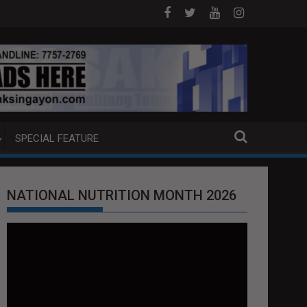
OJ ANG EXTRADITION REQUEST NG U.S. LABAN KAY QUIBOLOY
MAHIGIT P21-M HALAGANG SMUGGLED CI
SPECIAL FEATURE
NATIONAL NUTRITION MONTH 2026
Video
Player