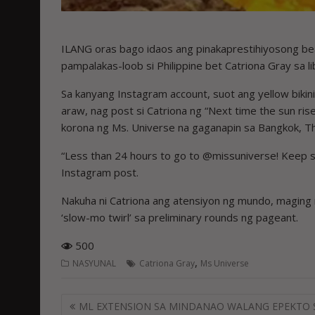
ILANG oras bago idaos ang pinakaprestihiyosong be
pampalakas-loob si Philippine bet Catriona Gray sa l
Sa kanyang Instagram account, suot ang yellow bikini
araw, nag post si Catriona ng “Next time the sun ri
korona ng Ms. Universe na gaganapin sa Bangkok, Th
“Less than 24 hours to go to @missuniverse! Keep s
Instagram post.
Nakuha ni Catriona ang atensiyon ng mundo, maging n
‘slow-mo twirl’ sa preliminary rounds ng pageant.
500
,
NASYUNAL
Catriona Gray
Ms Universe
Post
ML EXTENSION SA MINDANAO WALANG EPEKTO 