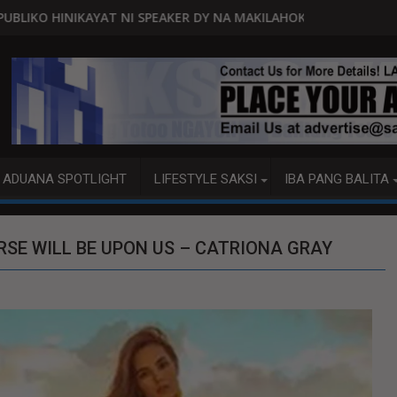
PEAKER DY NA MAKILAHOK SA PAGBUO NG MGA BATAS
MALACAÑANG PINAAARAL NA SA D
ADUANA SPOTLIGHT
LIFESTYLE SAKSI
IBA PANG BALITA
ERSE WILL BE UPON US – CATRIONA GRAY