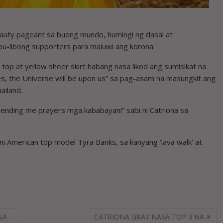
auty pageant sa buong mundo, humingi ng dasal at
ibu-libong supporters para maiuwi ang korona.
 top at yellow sheer skirt habang nasa likod ang sumisikat na
ses, the Universe will be upon us” sa pag-asam na masungkit ang
ailand.
ending me prayers mga kababayan!” sabi ni Catriona sa
i American top model Tyra Banks, sa kanyang ‘lava walk’ at
SA
CATRIONA GRAY NASA TOP 3 NA