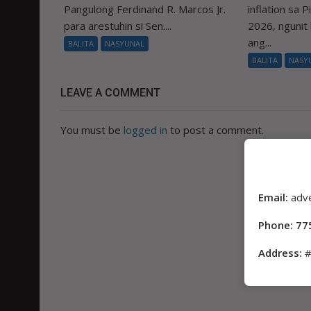
Pangulong Ferdinand R. Marcos Jr.
inflation sa 
para arestuhin si Sen....
2026, ngunit
ang...
BALITA
NASYUNAL
BALITA
NASY
LEAVE A COMMENT
You must be
logged in
to post a comment.
Email:
adv
Phone: 77
Address:
#