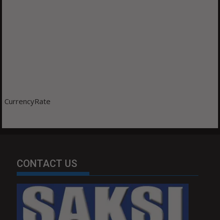
CurrencyRate
CONTACT US