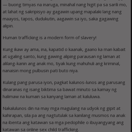
— buong timyas na inaruga, minahal nang higit pa sa sarili mo,
at lahat ng sakripisyo ay gagawin upang mapalaki lang nang
maayos, tapos, dudukutin, aagawin sa iyo, saka gagawing
alipin.
Human trafficking is a modern form of slavery!
Kung ikaw ay ama, ina, kapatid o kaanak, gaano ka man kabait
at ugaling santo, kung gawing aliping parausan ng laman at
alilang-kanin ang anak mo, tiyak kung mahuhuli ang kriminal,
nanaisin mong pulbusin pati buto niya.
Kulang pang parusa iyon, pagkat kalunos-lunos ang parusang
dinaranas ng isang biktima sa bawat minuto sa kamay ng
halimaw na kumain sa kanyang laman at kaluluwa.
Nakalulunos din na may mga magulang na udyok ng gipit at
kahirapan, sila pa ang nagtutulak sa kanilang musmos na anak
na ibenta ang katawan sa mga pedophile o ibuyangyang ang
katawan sa online sex child trafficking.