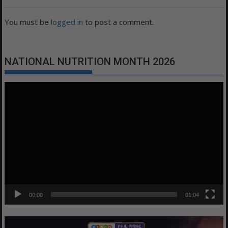
You must be
logged in
to post a comment.
NATIONAL NUTRITION MONTH 2026
Video
Player
00:00
01:04