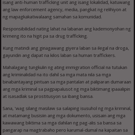
isang anti-human trafficking unit ang isang lokalidad, katuwang
ang law enforcement agency, media, pangkat ng relihiyon at
ng mapagkakatiwalaang samahan sa komunidad.
Responsibilidad nating lahat na labanan ang kademonyohan ng
krimeng ito na higit pa sa drug trafficking.
Kung matindi ang ginagawang giyera laban sa ilegal na droga,
gayundin ang dapat na kilos laban sa human traffickers.
Mahalagang tungkulin ng ating immigration official na tutukan
ang kriminalidad na ito dahil sa mga mata nila sa mga
binabantayang pintuan sa mga pantalan at paliparan dumaraan
ang mga kriminal sa pagpapalusot ng mga biktimang ipaaalipin
at isasadlak sa prostitusyon sa ibang bansa.
Sana, ‘wag silang masilaw sa salaping isusuhol ng mga kriminal,
at matamang busisiin ang mga dokumento, usisain ang mga
kawawang biktima sa mga dahilan ng pag-alis sa bansa sa
pangarap na magtrabaho pero karumal-dumal na kapaitan sa