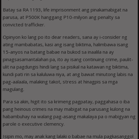
Batay sa RA 1193, life imprisonment ang pinakamabigat na
parusa, at P500K hanggang P10-milyon ang penalty sa
convicted trafficker.
Opinyon ko lang po ito dear readers, sana ay i-consider ng
ating mambabatas, kasi ang isang biktima, halimbawa isang
15-anyos na batang babae na bukod sa inaalila na ay
pinagsasamantalahan pa, ito ay isang continuing crime, paulit-
ulit na pagdungis hindi lang sa pisikal na katawan ng biktima,
kundi pati rin sa kaluluwa niya, at ang bawat minutong labis na
pag-aalaala, malaking takot, stress at hinagpis sa mga
magulang.
Para sa akin, higit ito sa krimeng pagpatay, paggahasa o iba
pang heinous crimes na may mabigat na parusang kulong na
habambuhay na walang pag-asang makalaya pa o mabigyan ng
parole o executive clemency.
Isipin mo, may anak kang lalaki o babae na mula pagkasanggol