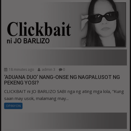
18 minutes ago
admin 3
0
‘ADUANA DUO’ NANG-ONSE NG NAGPALUSOT NG
PEKENG YOSI?
CLICKBAIT ni JO BARLIZO SABI nga ng ating mga lola, “Kung
saan may usok, malamang may...
OPINYON