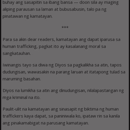
buhay ang sasapitin sa ibang bansa — doon sila ay maging
aliping parausan sa laman at bubusabusin, talo pa ng
pinatawan ng kamatayan.
***
Para sa akin dear readers, kamatayan ang dapat iparusa sa
human trafficking, pagkat ito ay kasalanang moral sa
sangkatauhan.
Iwinangis tayo sa diwa ng Diyos sa pagkalikha sa atin, tapos
dudungisan, wawasakin na parang laruan at itatapong tulad sa
maruming basahan.
Diyos na lumikha sa atin ang dinudungisan, nilalapastangan ng
mga kriminal na ito.
Paulit-ulit na kamatayan ang sinasapit ng biktima ng human
traffickers kaya dapat, sa paniniwala ko, ipataw rin sa kanila
ang pinakamabigat na parusang kamatayan.