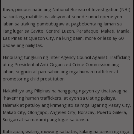
Kaya, pinupuri natin ang National Bureau of Investigation (NBI)
sa kanilang mabibilis na aksyon at sunod-sunod operasyon
laban sa utak ng pambubugaw at pagbebenta ng laman sa
ilang lugar sa Cavite, Central Luzon, Parañaque, Makati, Manila,
Las Piñas at Quezon City, na kung saan, more or less ay 60
babae ang nailigtas.
Hindi lang tungkulin ng Inter Agency Council Against Trafficking
at ng Presidential Anti-Organized Crime Commission ang
laban, sugpuin at parusahan ang mga human trafficker at
promotor ng child prostitution.
Nakahihiya ang Pilipinas na hanggang ngayon ay tinatawag na
“haven” ng human traffickers, at ayon sa ulat ng pulisya,
talamak at patuloy ang krimeng ito sa mga lugar ng Pasay City,
Makati City, Olongapo, Angeles City, Boracay, Puerto Galera,
Surigao at sa marami pang lugar sa bansa.
Kahirapan, walang muwang sa batas, kulang na pansin ng mga