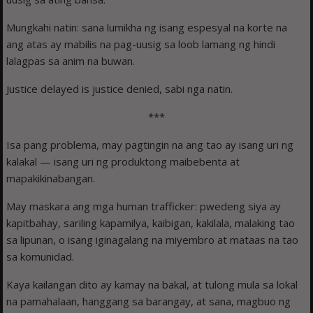
Mungkahi natin: sana lumikha ng isang espesyal na korte na
ang atas ay mabilis na pag-uusig sa loob lamang ng hindi
lalagpas sa anim na buwan.
Justice delayed is justice denied, sabi nga natin.
***
Isa pang problema, may pagtingin na ang tao ay isang uri ng
kalakal — isang uri ng produktong maibebenta at
mapakikinabangan.
May maskara ang mga human trafficker: pwedeng siya ay
kapitbahay, sariling kapamilya, kaibigan, kakilala, malaking tao
sa lipunan, o isang iginagalang na miyembro at mataas na tao
sa komunidad.
Kaya kailangan dito ay kamay na bakal, at tulong mula sa lokal
na pamahalaan, hanggang sa barangay, at sana, magbuo ng