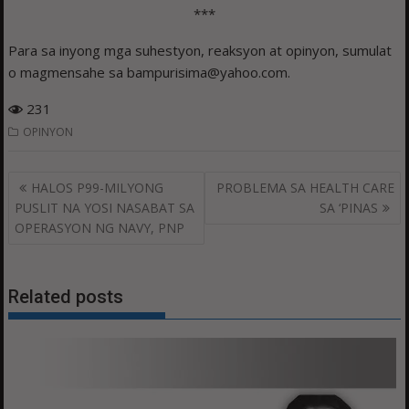
***
Para sa inyong mga suhestyon, reaksyon at opinyon, sumulat
o magmensahe sa bampurisima@yahoo.com.
231
OPINYON
Post
HALOS P99-MILYONG
PROBLEMA SA HEALTH CARE
navigation
PUSLIT NA YOSI NASABAT SA
SA ‘PINAS
OPERASYON NG NAVY, PNP
Related posts