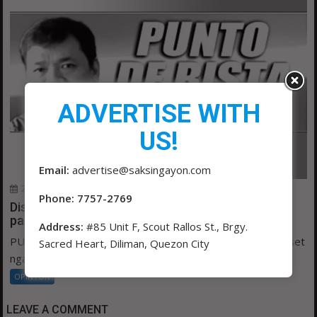
ADVERTISE WITH
US!
Email:
advertise@saksingayon.com
20 hours ago
admin 3
0
Phone: 7757-2769
Disiplina sa koleksyon, tamang paggastos susi sa
pag-unlad
Address:
#85 Unit F, Scout Rallos St., Brgy.
PUNTO DE BISTA ni BAMBI PURISIMA ISA sa malaking asset
Sacred Heart, Diliman, Quezon City
ngayon ng Manila city government ay...
OPINYON
LEAVE A COMMENT