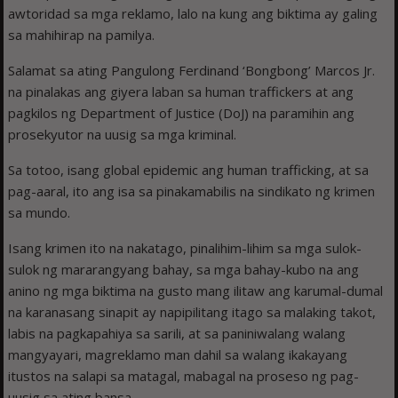
awtoridad sa mga reklamo, lalo na kung ang biktima ay galing
sa mahihirap na pamilya.
Salamat sa ating Pangulong Ferdinand ‘Bongbong’ Marcos Jr.
na pinalakas ang giyera laban sa human traffickers at ang
pagkilos ng Department of Justice (DoJ) na paramihin ang
prosekyutor na uusig sa mga kriminal.
Sa totoo, isang global epidemic ang human trafficking, at sa
pag-aaral, ito ang isa sa pinakamabilis na sindikato ng krimen
sa mundo.
Isang krimen ito na nakatago, pinalihim-lihim sa mga sulok-
sulok ng mararangyang bahay, sa mga bahay-kubo na ang
anino ng mga biktima na gusto mang ilitaw ang karumal-dumal
na karanasang sinapit ay napipilitang itago sa malaking takot,
labis na pagkapahiya sa sarili, at sa paniniwalang walang
mangyayari, magreklamo man dahil sa walang ikakayang
itustos na salapi sa matagal, mabagal na proseso ng pag-
uusig sa ating bansa.