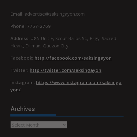
Email:
advertise@saksingayon.com
Phone: 7757-2769
Address:
#85 Unit F, Scout Rallos St., Brgy. Sacred
Heart, Diliman, Quezon City
Facebook:
http://facebook.com/saksingayon
Twitter:
http://twitter.com/saksingayon
Instagram:
https://www.instagram.com/saksinga
yon/
Archives
Archives