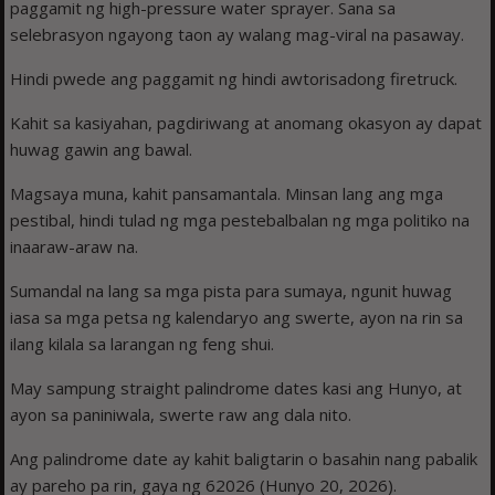
paggamit ng high-pressure water sprayer. Sana sa
selebrasyon ngayong taon ay walang mag-viral na pasaway.
Hindi pwede ang paggamit ng hindi awtorisadong firetruck.
Kahit sa kasiyahan, pagdiriwang at anomang okasyon ay dapat
huwag gawin ang bawal.
Magsaya muna, kahit pansamantala. Minsan lang ang mga
pestibal, hindi tulad ng mga pestebalbalan ng mga politiko na
inaaraw-araw na.
Sumandal na lang sa mga pista para sumaya, ngunit huwag
iasa sa mga petsa ng kalendaryo ang swerte, ayon na rin sa
ilang kilala sa larangan ng feng shui.
May sampung straight palindrome dates kasi ang Hunyo, at
ayon sa paniniwala, swerte raw ang dala nito.
Ang palindrome date ay kahit baligtarin o basahin nang pabalik
ay pareho pa rin, gaya ng 62026 (Hunyo 20, 2026).