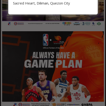
Sacred Heart, Diliman, Quezon City