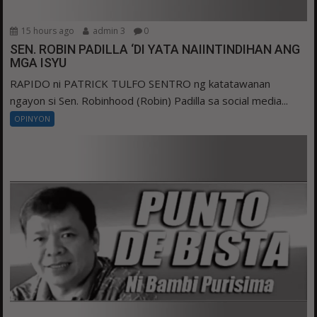
15 hours ago
admin 3
0
SEN. ROBIN PADILLA ‘DI YATA NAIINTINDIHAN ANG
MGA ISYU
RAPIDO ni PATRICK TULFO SENTRO ng katatawanan
ngayon si Sen. Robinhood (Robin) Padilla sa social media...
OPINYON