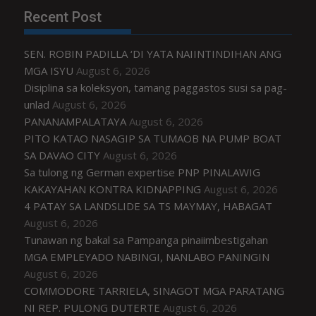
Recent Post
SEN. ROBIN PADILLA ‘DI YATA NAIINTINDIHAN ANG
MGA ISYU
August 6, 2026
Disiplina sa koleksyon, tamang paggastos susi sa pag-
unlad
August 6, 2026
PANANAMPALATAYA
August 6, 2026
PITO KATAO NASAGIP SA TUMAOB NA PUMP BOAT
SA DAVAO CITY
August 6, 2026
Sa tulong ng German expertise PNP PINALAWIG
KAKAYAHAN KONTRA KIDNAPPING
August 6, 2026
4 PATAY SA LANDSLIDE SA TS MAYMAY, HABAGAT
August 6, 2026
Tunawan ng bakal sa Pampanga pinaiimbestigahan
MGA EMPLEYADO NABINGI, NANLABO PANINGIN
August 6, 2026
COMMODORE TARRIELA, SINAGOT MGA PARATANG
NI REP. PULONG DUTERTE
August 6, 2026