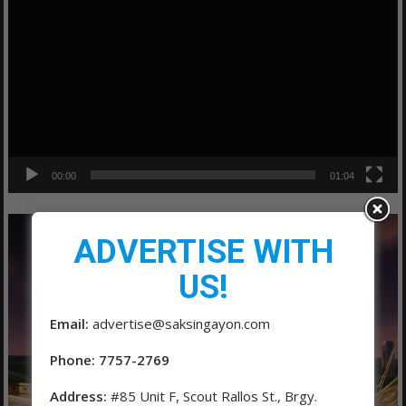
Player
00:00
01:04
ADVERTISE WITH
US!
Email:
advertise@saksingayon.com
Phone: 7757-2769
Address:
#85 Unit F, Scout Rallos St., Brgy.