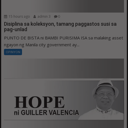
15 hours ago
admin 3
0
Disiplina sa koleksyon, tamang paggastos susi sa
pag-unlad
PUNTO DE BISTA ni BAMBI PURISIMA ISA sa malaking asset
ngayon ng Manila city government ay...
OPINYON