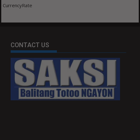
CurrencyRate
CONTACT US